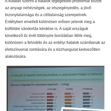
A kutatás szerint a fiatalok legégetőbb problémái között
az anyagi nehézségek, az elszegényedés, a jövő
bizonytalansága és a céltalanság szerepelnek.
Erdélyben emellett különösen erősen jelenik meg a
külföldre vándorlás kérdése is. A saját országuk
következő tíz évét többnyire borúlátóan ítélik meg,
különösen a felvidéki és az erdélyi fiatalok számítanak az
életszínvonal romlására és a közhangulat kedvezőtlen
alakulására.