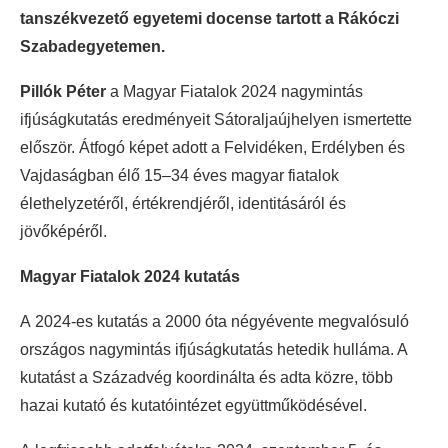
tanszékvezető egyetemi docense tartott a Rákóczi
Szabadegyetemen.
Pillók Péter
a Magyar Fiatalok 2024 nagymintás
ifjúságkutatás eredményeit Sátoraljaújhelyen ismertette
először. Átfogó képet adott a Felvidéken, Erdélyben és
Vajdaságban élő 15–34 éves magyar fiatalok
élethelyzetéről, értékrendjéről, identitásáról és
jövőképéről.
Magyar Fiatalok 2024 kutatás
A 2024-es kutatás a 2000 óta négyévente megvalósuló
országos nagymintás ifjúságkutatás hetedik hulláma. A
kutatást a Századvég koordinálta és adta közre, több
hazai kutató és kutatóintézet együttműködésével.