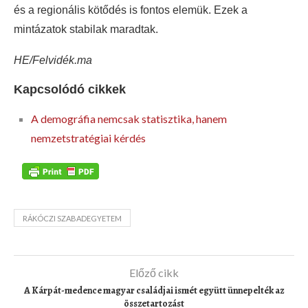
és a regionális kötődés is fontos elemük. Ezek a
mintázatok stabilak maradtak.
HE/Felvidék.ma
Kapcsolódó cikkek
A demográfia nemcsak statisztika, hanem
nemzetstratégiai kérdés
RÁKÓCZI SZABADEGYETEM
Előző cikk
A Kárpát-medence magyar családjai ismét együtt ünnepelték az
összetartozást