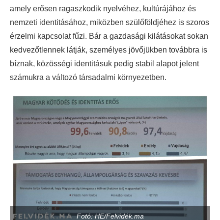
amely erősen ragaszkodik nyelvéhez, kultúrájához és
nemzeti identitásához, miközben szülőföldjéhez is szoros
érzelmi kapcsolat fűzi. Bár a gazdasági kilátásokat sokan
kedvezőtlennek látják, személyes jövőjükben továbbra is
bíznak, közösségi identitásuk pedig stabil alapot jelent
számukra a változó társadalmi környezetben.
Fotó: HE/Felvidék.ma