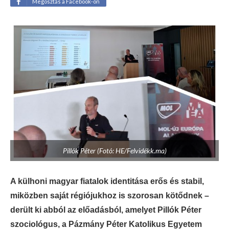
Megosztás a Facebook-on
Pillók Péter (Fotó: HE/Felvidékk.ma)
A külhoni magyar fiatalok identitása erős és stabil,
miközben saját régiójukhoz is szorosan kötődnek –
derült ki abból az előadásból, amelyet Pillók Péter
szociológus, a Pázmány Péter Katolikus Egyetem