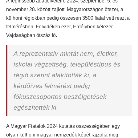
A legfrissebb adatfelvételre 2024. szeptember 5. és
november 28. között zajlott. Magyarországon ötezer, a
külhoni régiókban pedig összesen 3500 fiatal vett részt a
felmérésben: Felvidéken ezer, Erdélyben kétezer,
Vajdaságban ötszáz fő.
A reprezentatív mintát nem, életkor,
iskolai végzettség, településtípus és
régió szerint alakították ki, a
kérdőíves felmérést pedig
fókuszcsoportos beszélgetések
egészítették ki.
A Magyar Fiatalok 2024 kutatás összességében egy
olyan külhoni magyar nemzedék képét rajzolja meg,