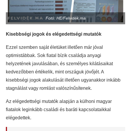
Fotó: HE/Felvidék.ma
Kisebbségi jogok és elégedettségi mutatók
Ezzel szemben saját életüket illetően már jóval
optimistábbak. Sok fiatal bízik családja anyagi
helyzetének javulásában, és személyes kilátásaikat
kedvezőbben értékelik, mint országuk jövőjét. A
kisebbségi jogok alakulását illetően ugyanakkor inkább
stagnálást vagy romlást valószínűsítenek.
Az elégedettségi mutatók alapján a külhoni magyar
fiatalok leginkább családi és baráti kapcsolataikkal
elégedettek.