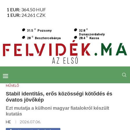
1 EUR:
364.50
HUF
1 EUR:
24.261
CZK
C
C
31.5
Pozsony
32.8
Dunaszerdahely
C
C
28
Besztercebánya
28.4
Kassa
MŰVELŐ
Stabil identitás, erős közösségi kötődés és
óvatos jövőkép
Ezt mutatja a külhoni magyar fiatalokról készült
kutatás
HE
2026.07.06.