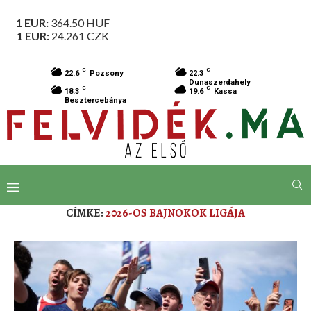
1 EUR:
364.50
HUF
1 EUR:
24.261
CZK
C
C
22.6
Pozsony
22.3
Dunaszerdahely
C
C
18.3
19.6
Kassa
Besztercebánya
CÍMKE:
2026-OS BAJNOKOK LIGÁJA