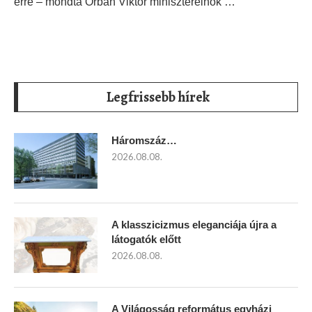
erre – mondta Orbán Viktor miniszterelnök …
Legfrissebb hírek
Háromszáz…
2026.08.08.
A klasszicizmus eleganciája újra a
látogatók előtt
2026.08.08.
A Világosság református egyházi