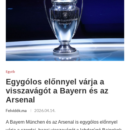
Egyéb
Egygólos előnnyel várja a
visszavágót a Bayern és az
Arsenal
Felvidék.ma
2026.04.14.
A Bayern München és az Arsenal is egygólos előnnyel