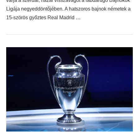
várja a szerdai, hazai visszavágót a labdarúgó Bajnokok
Ligája negyeddöntőjében. A hatszoros bajnok németek a
15-szörös győztes Real Madrid …