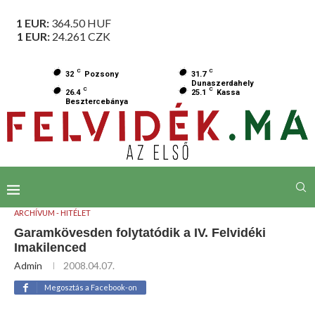
1 EUR:
364.50
HUF
1 EUR:
24.261
CZK
C
C
32
Pozsony
31.7
Dunaszerdahely
C
C
26.4
25.1
Kassa
Besztercebánya
ARCHÍVUM - HITÉLET
Garamkövesden folytatódik a IV. Felvidéki
Imakilenced
Admin
2008.04.07.
Megosztás a Facebook-on