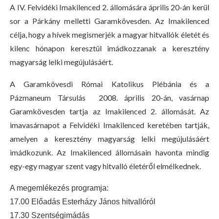
A IV. Felvidéki Imakilenced 2. állomására április 20-án kerül
sor a Párkány melletti Garamkövesden. Az Imakilenced
célja, hogy a hívek megismerjék a magyar hitvallók életét és
kilenc hónapon keresztül imádkozzanak a keresztény
magyarság lelki megújulásáért.
A Garamkövesdi Római Katolikus Plébánia és a
Pázmaneum Társulás 2008. április 20-án, vasárnap
Garamkövesden tartja az Imakilenced 2. állomását. Az
imavasárnapot a Felvidéki Imakilenced keretében tartják,
amelyen a keresztény magyarság lelki megújulásáért
imádkozunk. Az Imakilenced állomásain havonta mindig
egy-egy magyar szent vagy hitvalló életéről elmélkednek.
A megemlékezés programja:
17.00 Előadás Esterházy János hitvallóról
17.30 Szentségimádás