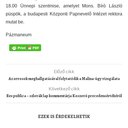
18.00 Ünnepi szentmise, amelyet Mons. Bíró László
püspök, a budapesti Központi Papnevelő Intézet rektora
mutat be.
Pázmaneum
Előző cikk
Az orvosok meghallgatásával folytatódik a Malina-ügy vizsgálata
Következő cikk
Res publica – szlovák lap kommentárja Koszovó precedensértékéről
EZEK IS ÉRDEKELHETIK