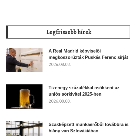
Legfrissebb hírek
A Real Madrid képviselői
megkoszorúzták Puskás Ferenc sírját
2026.08.08.
Tizenegy százalékkal csökkent az
uniós sörkivitel 2025-ben
2026.08.08.
Szakképzett munkaerőből továbbra is
hiány van Szlovákiában