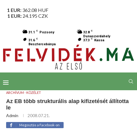
1 EUR:
362.08
HUF
1 EUR:
24.195
CZK
C
C
31.1
Pozsony
32.8
Dunaszerdahely
C
C
31.6
37.3
Kassa
Besztercebánya
ARCHÍVUM - KÖZÉLET
Az EB több strukturális alap kifizetését állította
le
Admin
2008.07.21.
Megosztás a Facebook-on