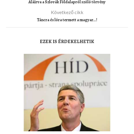
Aláírva a Szlovák Földalapról szóló törvény
Következő cikk
Táncra és lóra termett a magyar…!
EZEK IS ÉRDEKELHETIK