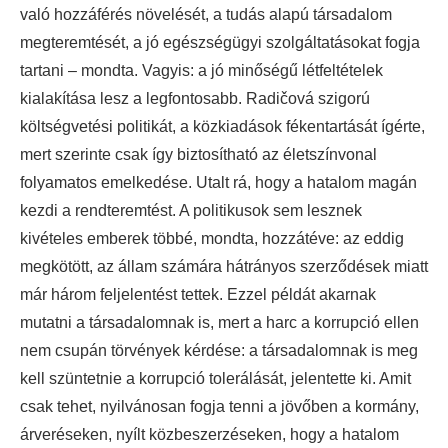
való hozzáférés növelését, a tudás alapú társadalom
megteremtését, a jó egészségügyi szolgáltatásokat fogja
tartani – mondta. Vagyis: a jó minőségű létfeltételek
kialakítása lesz a legfontosabb. Radičová szigorú
költségvetési politikát, a közkiadások fékentartását ígérte,
mert szerinte csak így biztosítható az életszínvonal
folyamatos emelkedése. Utalt rá, hogy a hatalom magán
kezdi a rendteremtést. A politikusok sem lesznek
kivételes emberek többé, mondta, hozzátéve: az eddig
megkötött, az állam számára hátrányos szerződések miatt
már három feljelentést tettek. Ezzel példát akarnak
mutatni a társadalomnak is, mert a harc a korrupció ellen
nem csupán törvények kérdése: a társadalomnak is meg
kell szüntetnie a korrupció tolerálását, jelentette ki. Amit
csak tehet, nyilvánosan fogja tenni a jövőben a kormány,
árveréseken, nyílt közbeszerzéseken, hogy a hatalom