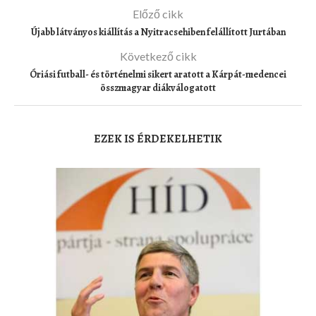
Előző cikk
Újabb látványos kiállítás a Nyitracsehiben felállított Jurtában
Következő cikk
Óriási futball- és történelmi sikert aratott a Kárpát-medencei
összmagyar diákválogatott
EZEK IS ÉRDEKELHETIK