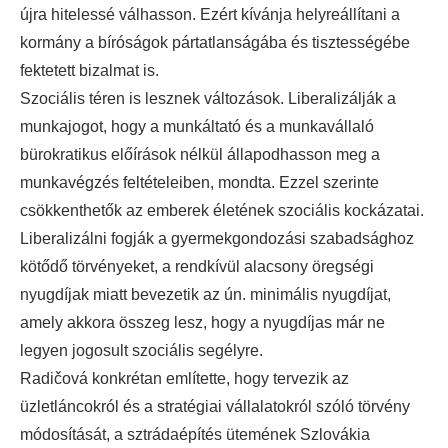
újra hitelessé válhasson. Ezért kívánja helyreállítani a
kormány a bíróságok pártatlanságába és tisztességébe
fektetett bizalmat is.
Szociális téren is lesznek változások. Liberalizálják a
munkajogot, hogy a munkáltató és a munkavállaló
bürokratikus előírások nélkül állapodhasson meg a
munkavégzés feltételeiben, mondta. Ezzel szerinte
csökkenthetők az emberek életének szociális kockázatai.
Liberalizálni fogják a gyermekgondozási szabadsághoz
kötődő törvényeket, a rendkívül alacsony öregségi
nyugdíjak miatt bevezetik az ún. minimális nyugdíjat,
amely akkora összeg lesz, hogy a nyugdíjas már ne
legyen jogosult szociális segélyre.
Radičová konkrétan említette, hogy tervezik az
üzletláncokról és a stratégiai vállalatokról szóló törvény
módosítását, a sztrádaépítés ütemének Szlovákia