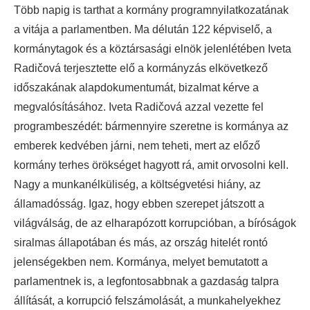
Több napig is tarthat a kormány programnyilatkozatának
a vitája a parlamentben. Ma délután 122 képviselő, a
kormánytagok és a köztársasági elnök jelenlétében Iveta
Radičová terjesztette elő a kormányzás elkövetkező
időszakának alapdokumentumát, bizalmat kérve a
megvalósításához.
Iveta Radičová azzal vezette fel
programbeszédét: bármennyire szeretne is kormánya az
emberek kedvében járni, nem teheti, mert az előző
kormány terhes örökséget hagyott rá, amit orvosolni kell.
Nagy a munkanélküliség, a költségvetési hiány, az
államadósság. Igaz, hogy ebben szerepet játszott a
világválság, de az elharapózott korrupcióban, a bíróságok
siralmas állapotában és más, az ország hitelét rontó
jelenségekben nem. Kormánya, melyet bemutatott a
parlamentnek is, a legfontosabbnak a gazdaság talpra
állítását, a korrupció felszámolását, a munkahelyekhez