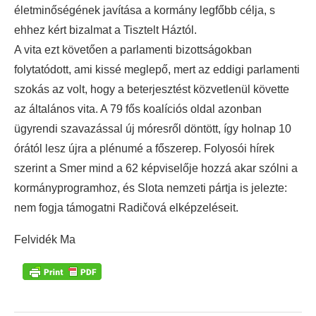
életminőségének javítása a kormány legfőbb célja, s
ehhez kért bizalmat a Tisztelt Háztól.
A vita ezt követően a parlamenti bizottságokban
folytatódott, ami kissé meglepő, mert az eddigi parlamenti
szokás az volt, hogy a beterjesztést közvetlenül követte
az általános vita. A 79 fős koalíciós oldal azonban
ügyrendi szavazással új móresről döntött, így holnap 10
órától lesz újra a plénumé a főszerep. Folyosói hírek
szerint a Smer mind a 62 képviselője hozzá akar szólni a
kormányprogramhoz, és Slota nemzeti pártja is jelezte:
nem fogja támogatni Radičová elképzeléseit.
Felvidék Ma