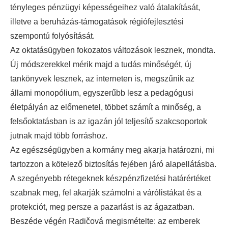
tényleges pénzügyi képességeihez való átalakítását,
illetve a beruházás-támogatások régiófejlesztési
szempontú folyósítását.
Az oktatásügyben fokozatos változások lesznek, mondta.
Új módszerekkel mérik majd a tudás minőségét, új
tankönyvek lesznek, az interneten is, megszűnik az
állami monopólium, egyszerűbb lesz a pedagógusi
életpályán az előmenetel, többet számít a minőség, a
felsőoktatásban is az igazán jól teljesítő szakcsoportok
jutnak majd több forráshoz.
Az egészségügyben a kormány meg akarja határozni, mi
tartozzon a kötelező biztosítás fejében járó alapellátásba.
A szegényebb rétegeknek készpénzfizetési határértéket
szabnak meg, fel akarják számolni a várólistákat és a
protekciót, meg persze a pazarlást is az ágazatban.
Beszéde végén Radičová megismételte: az emberek