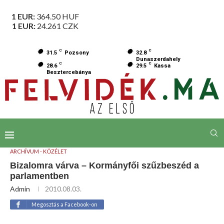
1 EUR:
364.50
HUF
1 EUR:
24.261
CZK
C
C
31.5
Pozsony
32.8
Dunaszerdahely
C
C
28.6
29.5
Kassa
Besztercebánya
ARCHÍVUM - KÖZÉLET
Bizalomra várva – Kormányfői szűzbeszéd a
parlamentben
Admin
2010.08.03.
Megosztás a Facebook-on