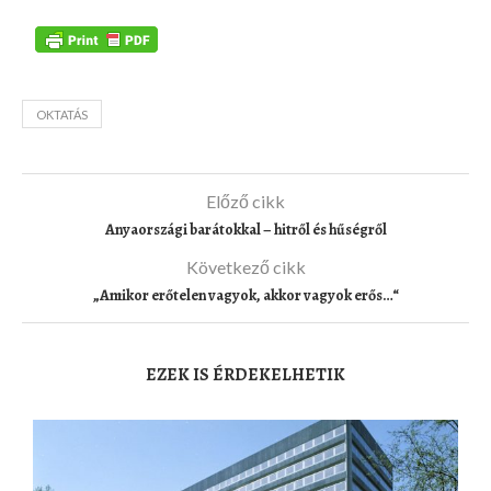
OKTATÁS
Előző cikk
Anyaországi barátokkal – hitről és hűségről
Következő cikk
„Amikor erőtelen vagyok, akkor vagyok erős…“
EZEK IS ÉRDEKELHETIK