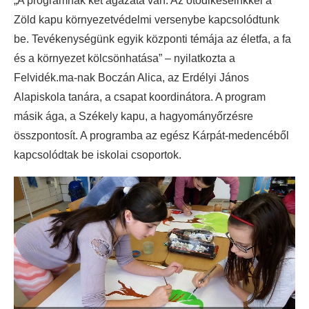
„A programnak két ágazata van. Az ötödikeseinkkel a
Zöld kapu környezetvédelmi versenybe kapcsolódtunk
be. Tevékenységünk egyik központi témája az életfa, a fa
és a környezet kölcsönhatása” – nyilatkozta a
Felvidék.ma-nak Boczán Alica, az Erdélyi János
Alapiskola tanára, a csapat koordinátora. A program
másik ága, a Székely kapu, a hagyományőrzésre
összpontosít. A programba az egész Kárpát-medencéből
kapcsolódtak be iskolai csoportok.