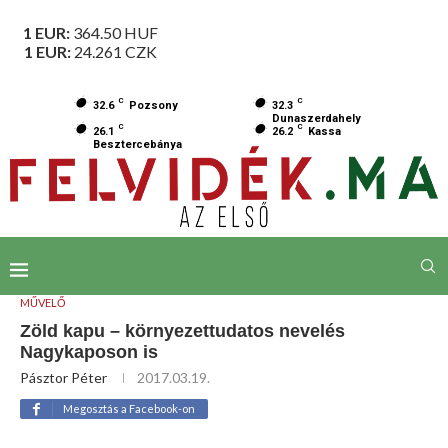
1 EUR:
364.50
HUF
1 EUR:
24.261
CZK
C
C
32.6
Pozsony
32.3
Dunaszerdahely
C
C
26.1
26.2
Kassa
Besztercebánya
MŰVELŐ
Zöld kapu – környezettudatos nevelés
Nagykaposon is
Pásztor Péter
2017.03.19.
Megosztás a Facebook-on