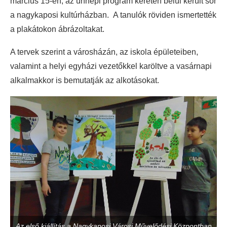
március 15-én, az ünnepi program keretén belül került sor
a nagykaposi kultúrházban. A tanulók röviden ismertették
a plakátokon ábrázoltakat.
A tervek szerint a városházán, az iskola épületeiben,
valamint a helyi egyházi vezetőkkel karöltve a vasárnapi
alkalmakkor is bemutatják az alkotásokat.
Az első kiállítás a Nagykaposi Városi Művelődési Központban