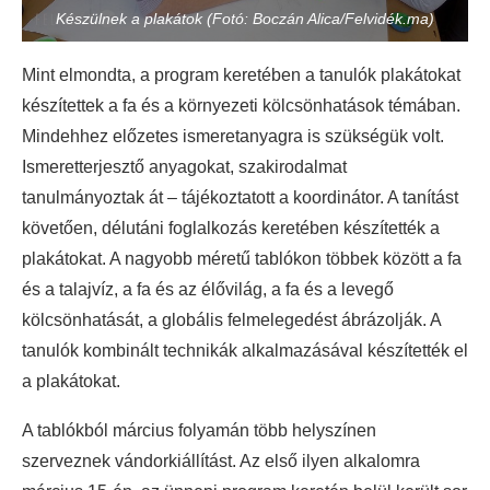
Készülnek a plakátok (Fotó: Boczán Alica/Felvidék.ma)
Mint elmondta, a program keretében a tanulók plakátokat
készítettek a fa és a környezeti kölcsönhatások témában.
Mindehhez előzetes ismeretanyagra is szükségük volt.
Ismeretterjesztő anyagokat, szakirodalmat
tanulmányoztak át – tájékoztatott a koordinátor. A tanítást
követően, délutáni foglalkozás keretében készítették a
plakátokat. A nagyobb méretű tablókon többek között a fa
és a talajvíz, a fa és az élővilág, a fa és a levegő
kölcsönhatását, a globális felmelegedést ábrázolják. A
tanulók kombinált technikák alkalmazásával készítették el
a plakátokat.
A tablókból március folyamán több helyszínen
szerveznek vándorkiállítást. Az első ilyen alkalomra