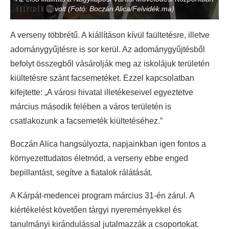
volt (Fotó: Boczán Alica/Felvidék.ma)
A verseny többrétű. A kiállításon kívül faültetésre, illetve
adománygyűjtésre is sor kerül. Az adománygyűjtésből
befolyt összegből vásárolják meg az iskolájuk területén
kiültetésre szánt facsemetéket. Ezzel kapcsolatban
kifejtette: „A városi hivatal illetékeseivel egyeztetve
március második felében a város területén is
csatlakozunk a facsemeték kiültetéséhez.”
Boczán Alica hangsúlyozta, napjainkban igen fontos a
környezettudatos életmód, a verseny ebbe enged
bepillantást, segítve a fiatalok rálátását.
A Kárpát-medencei program március 31-én zárul. A
kiértékelést követően tárgyi nyereményekkel és
tanulmányi kirándulással jutalmazzák a csoportokat.