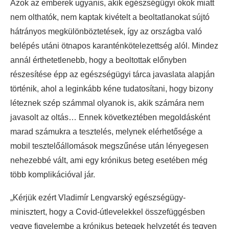
Azok az emberek ugyanis, akik egészségügyi okok miatt
nem olthatók, nem kaptak kivételt a beoltatlanokat sújtó
hátrányos megkülönböztetések, így az országba való
belépés utáni ötnapos karanténkötelezettség alól. Mindez
annál érthetetlenebb, hogy a beoltottak előnyben
részesítése épp az egészségügyi tárca javaslata alapján
történik, ahol a leginkább kéne tudatosítani, hogy bizony
léteznek szép számmal olyanok is, akik számára nem
javasolt az oltás… Ennek következtében megoldásként
marad számukra a tesztelés, melynek elérhetősége a
mobil tesztelőállomások megszűnése után lényegesen
nehezebbé vált, ami egy krónikus beteg esetében még
több komplikációval jár.
„Kérjük ezért Vladimír Lengvarský egészségügy-
minisztert, hogy a Covid-útlevelekkel összefüggésben
vegye figyelembe a krónikus betegek helyzetét és tegyen