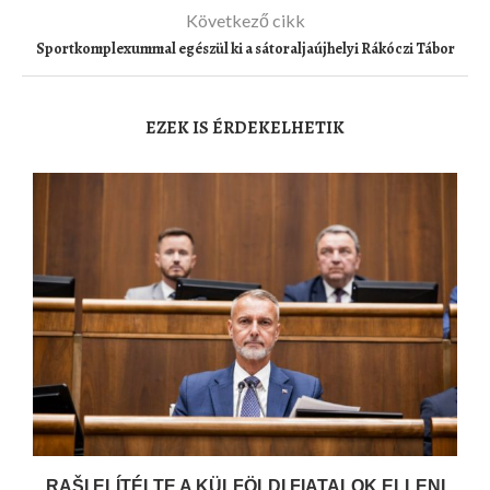
Következő cikk
Sportkomplexummal egészül ki a sátoraljaújhelyi Rákóczi Tábor
EZEK IS ÉRDEKELHETIK
RAŠI ELÍTÉLTE A KÜLFÖLDI FIATALOK ELLENI