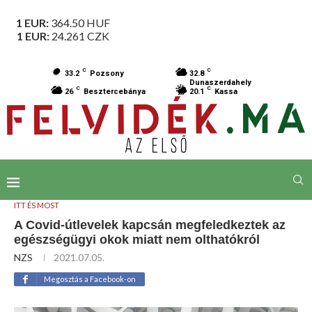
1 EUR:
364.50
HUF
1 EUR:
24.261
CZK
C
C
33.2
Pozsony
32.8
Dunaszerdahely
C
C
26
Besztercebánya
20.1
Kassa
ITT ÉS MOST
A Covid-útlevelek kapcsán megfeledkeztek az
egészségügyi okok miatt nem olthatókról
NZS
2021.07.05.
Megosztás a Facebook-on