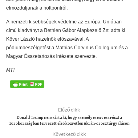
elmozduljanak a holtpontról.
A nemzeti kisebbségek védelme az Európai Unióban
című kiadványt a Bethlen Gábor Alapkezelő Zrt. adta ki
Kövér László házelnök előszavával. A
pódiumbeszélgetést a Mathias Corvinus Collegium és a
Magyar Összetartozás Intézete szervezte.
MTI
Előző cikk
Donald Trump nem zárta ki, hogy személyesen vesz részt a
Törökországban tervezett első közvetlen ukrán-orosz tárgyaláson
Következő cikk