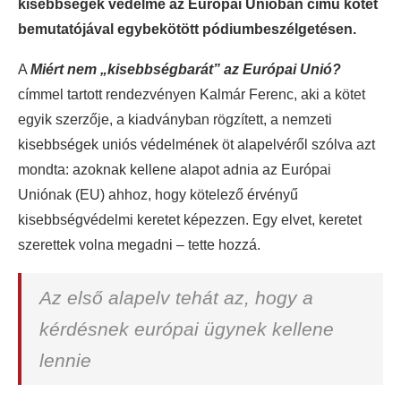
kisebbségek védelme az Európai Unióban című kötet
bemutatójával egybekötött pódiumbeszélgetésen.
A
Miért nem „kisebbségbarát” az Európai Unió?
címmel tartott rendezvényen Kalmár Ferenc, aki a kötet
egyik szerzője, a kiadványban rögzített, a nemzeti
kisebbségek uniós védelmének öt alapelvéről szólva azt
mondta: azoknak kellene alapot adnia az Európai
Uniónak (EU) ahhoz, hogy kötelező érvényű
kisebbségvédelmi keretet képezzen. Egy elvet, keretet
szerettek volna megadni – tette hozzá.
Az első alapelv tehát az, hogy a
kérdésnek európai ügynek kellene
lennie