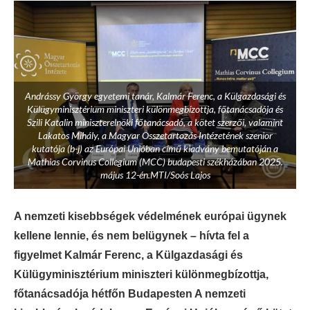
Andrássy György egyetemi tanár, Kalmár Ferenc, a Külgazdasági és
Külügyminisztérium miniszteri különmegbízottja, főtanácsadója és
Szili Katalin miniszterelnöki főtanácsadó, a kötet szerzői, valamint
Lakatos Mihály, a Magyar Összetartozás Intézetének szenior
kutatója (b-j) az Európai Unióban című kiadvány bemutatóján a
Mathias Corvinus Collegium (MCC) budapesti székházában 2025.
május 12-én.MTI/Soós Lajos
A nemzeti kisebbségek védelmének európai ügynek
kellene lennie, és nem belügynek – hívta fel a
figyelmet Kalmár Ferenc, a Külgazdasági és
Külügyminisztérium miniszteri különmegbízottja,
főtanácsadója hétfőn Budapesten A nemzeti