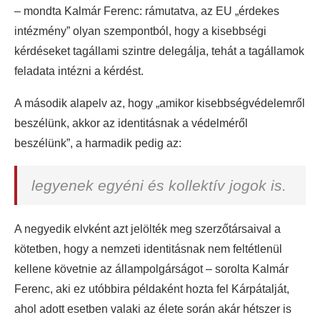
– mondta Kalmár Ferenc: rámutatva, az EU „érdekes
intézmény” olyan szempontból, hogy a kisebbségi
kérdéseket tagállami szintre delegálja, tehát a tagállamok
feladata intézni a kérdést.
A második alapelv az, hogy „amikor kisebbségvédelemről
beszélünk, akkor az identitásnak a védelméről
beszélünk”, a harmadik pedig az:
legyenek egyéni és kollektív jogok is.
A negyedik elvként azt jelölték meg szerzőtársaival a
kötetben, hogy a nemzeti identitásnak nem feltétlenül
kellene követnie az állampolgárságot – sorolta Kalmár
Ferenc, aki ez utóbbira példaként hozta fel Kárpátalját,
ahol adott esetben valaki az élete során akár hétszer is