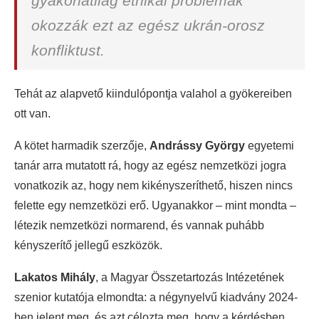
gyakorlatilag etnikai problémák
okozzák ezt az egész ukrán-orosz
konfliktust.
Tehát az alapvető kiindulópontja valahol a gyökereiben
ott van.
A kötet harmadik szerzője,
Andrássy György
egyetemi
tanár arra mutatott rá, hogy az egész nemzetközi jogra
vonatkozik az, hogy nem kikényszeríthető, hiszen nincs
felette egy nemzetközi erő. Ugyanakkor – mint mondta –
létezik nemzetközi normarend, és vannak puhább
kényszerítő jellegű eszközök.
Lakatos Mihály
, a Magyar Összetartozás Intézetének
szenior kutatója elmondta: a négynyelvű kiadvány 2024-
ben jelent meg, és azt célozta meg, hogy a kérdésben