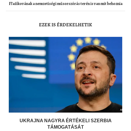
Fľašíkovának a nemzetiségi műsorszórás terén is van mit behoznia
EZEK IS ÉRDEKELHETIK
UKRAJNA NAGYRA ÉRTÉKELI SZERBIA
TÁMOGATÁSÁT