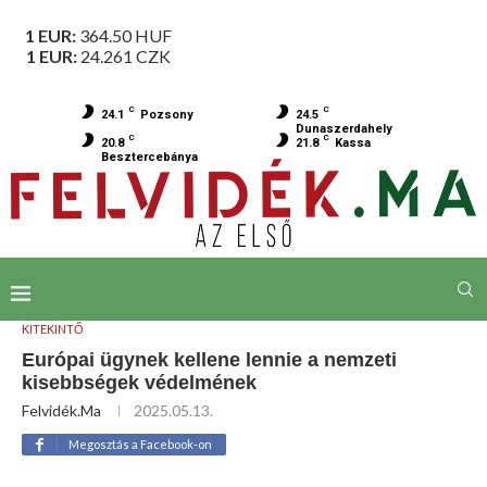
1 EUR:
364.50
HUF
1 EUR:
24.261
CZK
C
C
24.1
Pozsony
24.5
Dunaszerdahely
C
C
20.8
21.8
Kassa
Besztercebánya
KITEKINTŐ
Európai ügynek kellene lennie a nemzeti
kisebbségek védelmének
Felvidék.ma
2025.05.13.
Megosztás a Facebook-on