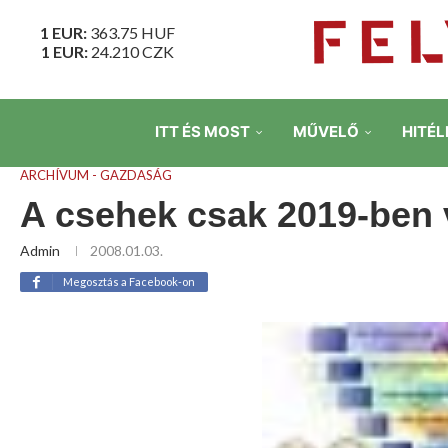
1 EUR:
363.75
HUF
1 EUR:
24.210
CZK
ITT ÉS MOST
MŰVELŐ
HITÉL
ARCHÍVUM - GAZDASÁG
A csehek csak 2019-ben 
Admin
2008.01.03.
Megosztás a Facebook-on