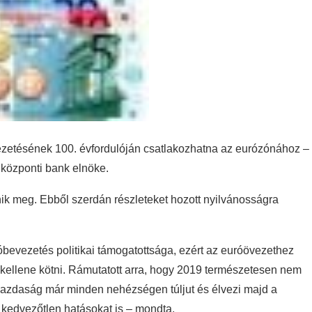
ezetésének 100. évfordulóján csatlakozhatna az eurózónához –
 központi bank elnöke.
nik meg. Ebből szerdán részleteket hozott nyilvánosságra
bevezetés politikai támogatottsága, ezért az euróövezethez
 kellene kötni. Rámutatott arra, hogy 2019 természetesen nem
gazdaság már minden nehézségen túljut és élvezi majd a
ő kedvezőtlen hatásokat is – mondta.