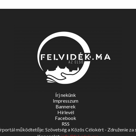
Írj nekünk
Impresszum
Bannerek
Hírlevél
Facebook
RSS
portál működtetője: Szövetség a Közös Célokért - Združenie za spo