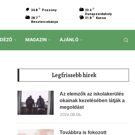
C
C
34.8
Pozsony
33.4
Dunaszerdahely
C
C
28.7
31.8
Kassa
Besztercebánya
IDÉZŐ
MAGAZIN
AJÁNLÓ
Legfrissebb hírek
Az elemzők az iskolakerülés
okainak kezelésében látják a
megoldást
2026.08.06.
Továbbra is fokozott