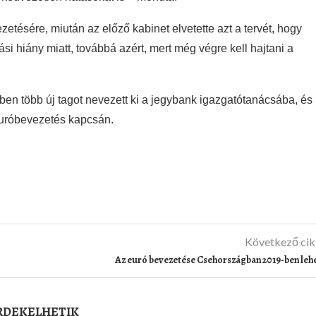
etésére, miután az előző kabinet elvetette azt a tervét, hogy
i hiány miatt, továbbá azért, mert még végre kell hajtani a
ben több új tagot nevezett ki a jegybank igazgatótanácsába, és
 euróbevezetés kapcsán.
Következő ci
Az euró bevezetése Csehországban 2019-ben leh
ÉRDEKELHETIK