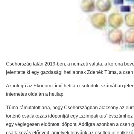
Csehország talán 2019-ben, a nemzeti valuta, a korona bev
jelentette ki egy gazdasági hetilapnak Zdeněk Tůma, a cseh
Az interjú az Ekonom című hetilap csütörtöki számában jele
internetes oldalán a hetilap.
Tůma rámutatott arra, hogy Csehországban alacsony az euró
történő csatlakozás időpontját egy „szimpatikus” évszámhoz
egy véglegesen eldöntött időpont. Addigra azonban a cseh 
csatlakozás előnyeit, amelyek legyűrik az esetleg jelentkez