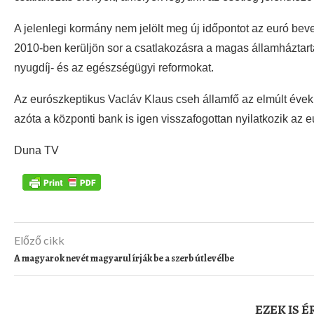
A jelenlegi kormány nem jelölt meg új időpontot az euró bevez
2010-ben kerüljön sor a csatlakozásra a magas államháztartás
nyugdíj- és az egészségügyi reformokat.
Az eurószkeptikus Vacláv Klaus cseh államfő az elmúlt évek
azóta a központi bank is igen visszafogottan nyilatkozik az
Duna TV
Előző cikk
A magyarok nevét magyarul írják be a szerb útlevélbe
EZEK IS 