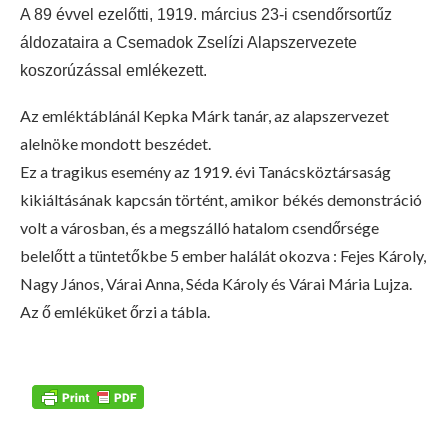
A 89 évvel ezelőtti, 1919. március 23-i csendőrsortűz
áldozataira a Csemadok Zselízi Alapszervezete
koszorúzással emlékezett.
Az emléktáblánál Kepka Márk tanár, az alapszervezet
alelnöke mondott beszédet.
Ez a tragikus esemény az 1919. évi Tanácsköztársaság
kikiáltásának kapcsán történt, amikor békés demonstráció
volt a városban, és a megszálló hatalom csendőrsége
belelőtt a tüntetőkbe 5 ember halálát okozva : Fejes Károly,
Nagy János, Várai Anna, Séda Károly és Várai Mária Lujza.
Az ő emléküket őrzi a tábla.