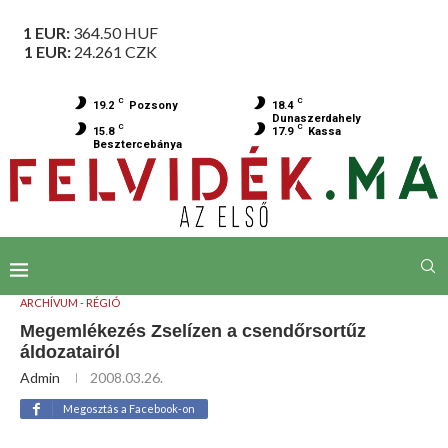
1 EUR:
364.50
HUF
1 EUR:
24.261
CZK
C
C
19.2
Pozsony
18.4
Dunaszerdahely
C
C
15.8
17.9
Kassa
Besztercebánya
ARCHÍVUM - RÉGIÓ
Megemlékezés Zselízen a csendőrsortűz
áldozatairól
Admin
2008.03.26.
Megosztás a Facebook-on