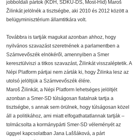
jobboldali pártok (KDH, SDKÚ-DS, Most-Híd) Maroš
Žilinkát jelölnék a tisztségbe, aki 2010 és 2012 között a
belügyminisztérium államtitkára volt.
Továbbra is tartják magukat azonban ahhoz, hogy
nyilvános szavazást szeretnének a parlamentben a
Számvevőszék elnökéről, amennyiben a Smer
keresztülviszi a titkos szavazást, Žilinkát visszaléptetik. A
Népi Platform pártjai nem zárták ki, hogy Žilinka lesz az
utolsó jelöltjük a Számvevőszék élére.
Maroš Žilinkát, a Népi Platform lehetséges jelöltjét
azonban a Smer-SD túlságosan fiatalnak tartja a
tisztségbe, s annak sem örülnek, hogy túlságosan közel
áll a politikához, ami miatt elfogathatatlannak tartják –
tolmácsolta a kormánypárti Smer-SD véleményét az
üggyel kapcsolatban Jana Laššáková, a párt