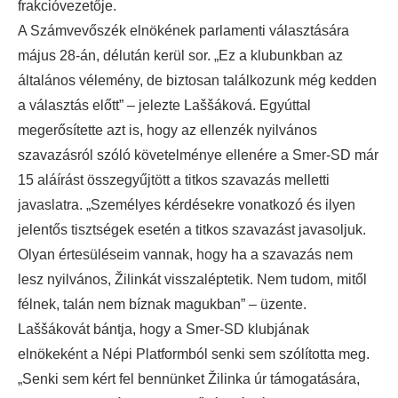
frakcióvezetője.
A Számvevőszék elnökének parlamenti választására
május 28-án, délután kerül sor. „Ez a klubunkban az
általános vélemény, de biztosan találkozunk még kedden
a választás előtt” – jelezte Laššáková. Egyúttal
megerősítette azt is, hogy az ellenzék nyilvános
szavazásról szóló követelménye ellenére a Smer-SD már
15 aláírást összegyűjtött a titkos szavazás melletti
javaslatra. „Személyes kérdésekre vonatkozó és ilyen
jelentős tisztségek esetén a titkos szavazást javasoljuk.
Olyan értesüléseim vannak, hogy ha a szavazás nem
lesz nyilvános, Žilinkát visszaléptetik. Nem tudom, mitől
félnek, talán nem bíznak magukban” – üzente.
Laššákovát bántja, hogy a Smer-SD klubjának
elnökeként a Népi Platformból senki sem szólította meg.
„Senki sem kért fel bennünket Žilinka úr támogatására,