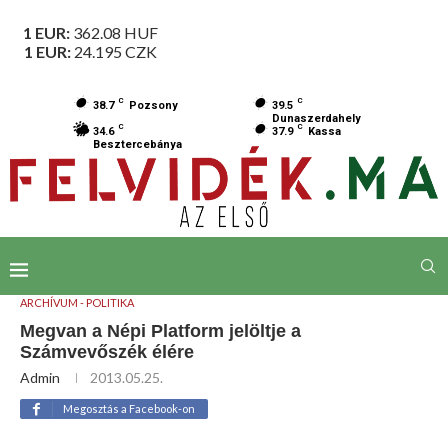
1 EUR:
362.08
HUF
1 EUR:
24.195
CZK
C
C
38.7
Pozsony
39.5
Dunaszerdahely
C
C
34.6
37.9
Kassa
Besztercebánya
ARCHÍVUM - POLITIKA
Megvan a Népi Platform jelöltje a
Számvevőszék élére
Admin
2013.05.25.
Megosztás a Facebook-on