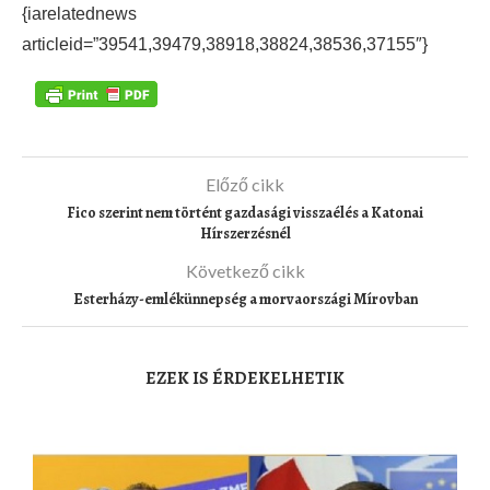
{iarelatednews
articleid=”39541,39479,38918,38824,38536,37155″}
Előző cikk
Fico szerint nem történt gazdasági visszaélés a Katonai
Hírszerzésnél
Következő cikk
Esterházy-emlékünnepség a morvaországi Mírovban
EZEK IS ÉRDEKELHETIK