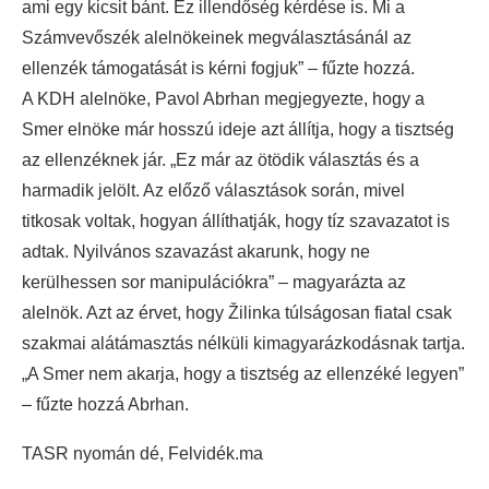
ami egy kicsit bánt. Ez illendőség kérdése is. Mi a
Számvevőszék alelnökeinek megválasztásánál az
ellenzék támogatását is kérni fogjuk” – fűzte hozzá.
A KDH alelnöke, Pavol Abrhan megjegyezte, hogy a
Smer elnöke már hosszú ideje azt állítja, hogy a tisztség
az ellenzéknek jár. „Ez már az ötödik választás és a
harmadik jelölt. Az előző választások során, mivel
titkosak voltak, hogyan állíthatják, hogy tíz szavazatot is
adtak. Nyilvános szavazást akarunk, hogy ne
kerülhessen sor manipulációkra” – magyarázta az
alelnök. Azt az érvet, hogy Žilinka túlságosan fiatal csak
szakmai alátámasztás nélküli kimagyarázkodásnak tartja.
„A Smer nem akarja, hogy a tisztség az ellenzéké legyen”
– fűzte hozzá Abrhan.
TASR nyomán dé, Felvidék.ma