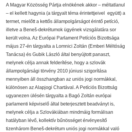
A Magyar Közösség Pártja elnökének akkor – méltatlanul
– el kellett hagynia (a tárgyalt téma érintettjeivel együtt) a
termet, mielőtt a kettős állampolgárságot érintő petíció,
illetve a Beneš-dekrétumok ügyének vizsgálatára sor
került volna. Az Európai Parlament Petíciós Bizottsága
május 27-én tárgyalta a Lomnici Zoltán (Emberi Méltóság
Tanácsa) és Gubik László által benyújtott panaszt,
melynek célja annak felderítése, hogy a szlovák
állampolgársági törvény 2010 júniusi szigorítása
mennyiben áll összhangban az uniós jogi normákkal,
különösen az Alapjogi Chartával. A Petíciós Bizottság
ugyanezen ülésén tárgyalta a Bagó Zoltán európai
parlamenti képviselő által beterjesztett beadványt is,
melynek célja a Szlovákiában mindmáig formálisan
hatályban lévő, kollektív bűnösséget érvényesítő
tizenhárom Beneš-dekrétum uniós jogi normákkal való