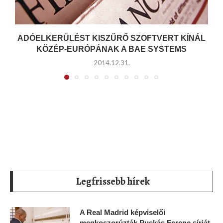
ADÓELKERÜLÉST KISZŰRŐ SZOFTVERT KÍNÁL
KÖZÉP-EURÓPÁNAK A BAE SYSTEMS
2014.12.31.
Legfrissebb hírek
A Real Madrid képviselői
megkoszorúzták Puskás Ferenc sírját