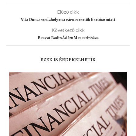
Előző cikk
Vita Dunaszerdahelyen a városvezetők fizetése miatt
Következő cikk
Beavat Badin Ádám Meseszínháza
EZEK IS ÉRDEKELHETIK