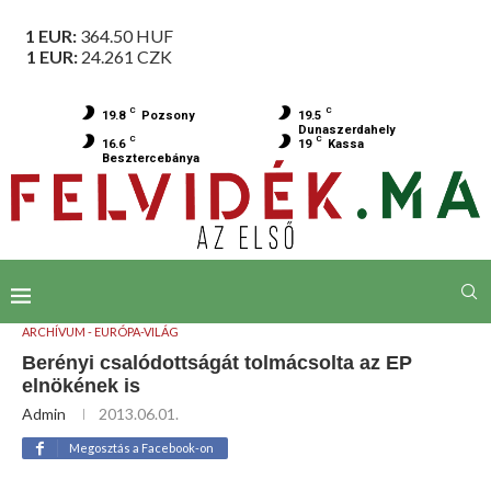
1 EUR:
364.50
HUF
1 EUR:
24.261
CZK
C
C
19.8
Pozsony
19.5
Dunaszerdahely
C
C
16.6
19
Kassa
Besztercebánya
ARCHÍVUM - EURÓPA-VILÁG
Berényi csalódottságát tolmácsolta az EP
elnökének is
Admin
2013.06.01.
Megosztás a Facebook-on