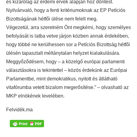
és kizárólag az érdemi érvek alapján hoz döntést.
Nyilvánvaló, hogy a fenti kritériumoknak az EP Petíciós
Bizottságának hétfői ülése nem felelt meg.
Végezetül, arra szeretném Önt megkérni, hogy személyes
befolyását is latba vetve járjon közben annak érdekében,
hogy többé ne kerülhessen sor a Petíciós Bizottság hétfői
ülésén tapasztalt méltánytalan helyzet kialakulására.
Meggyőződésem, hogy – a közelgő európai parlamenti
választásokra is tekintettel – közös érdekünk az Európai
Parlamentbe, mint demokratikus, nyitott és átlátható
vitafórumba vetett bizalom megerősítése.” – olvasható az
MKP elnökének levelében.
Felvidék.ma