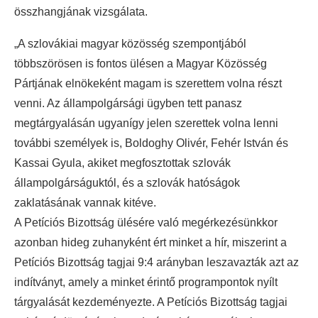
összhangjának vizsgálata.
„A szlovákiai magyar közösség szempontjából
többszörösen is fontos ülésen a Magyar Közösség
Pártjának elnökeként magam is szerettem volna részt
venni. Az állampolgársági ügyben tett panasz
megtárgyalásán ugyanígy jelen szerettek volna lenni
további személyek is, Boldoghy Olivér, Fehér István és
Kassai Gyula, akiket megfosztottak szlovák
állampolgárságuktól, és a szlovák hatóságok
zaklatásának vannak kitéve.
A Petíciós Bizottság ülésére való megérkezésünkkor
azonban hideg zuhanyként ért minket a hír, miszerint a
Petíciós Bizottság tagjai 9:4 arányban leszavazták azt az
indítványt, amely a minket érintő programpontok nyílt
tárgyalását kezdeményezte. A Petíciós Bizottság tagjai