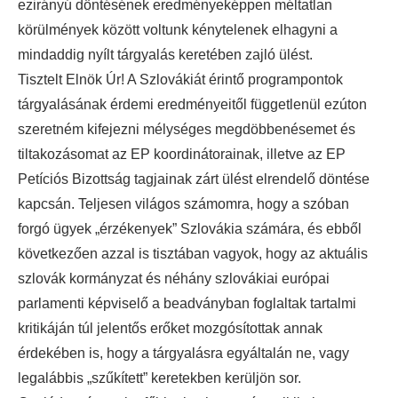
ezirányú döntésének eredményeképpen méltatlan
körülmények között voltunk kénytelenek elhagyni a
mindaddig nyílt tárgyalás keretében zajló ülést.
Tisztelt Elnök Úr! A Szlovákiát érintő programpontok
tárgyalásának érdemi eredményeitől függetlenül ezúton
szeretném kifejezni mélységes megdöbbenésemet és
tiltakozásomat az EP koordinátorainak, illetve az EP
Petíciós Bizottság tagjainak zárt ülést elrendelő döntése
kapcsán. Teljesen világos számomra, hogy a szóban
forgó ügyek „érzékenyek” Szlovákia számára, és ebből
következően azzal is tisztában vagyok, hogy az aktuális
szlovák kormányzat és néhány szlovákiai európai
parlamenti képviselő a beadványban foglaltak tartalmi
kritikáján túl jelentős erőket mozgósítottak annak
érdekében is, hogy a tárgyalásra egyáltalán ne, vagy
legalábbis „szűkített” keretekben kerüljön sor.