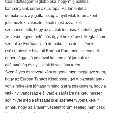
Csalódottságom legfőbb oka, hogy míg politikai
kampányaink során az Európai Parlamentet a
demokrácia, a jogállamiság, a nyílt viták fórumaként
jellemeztük, választóinknak most azzal kell
szembesülniük, hogy az általuk fontosnak tartott ügyek
„kevésbé egyenlőek” más ügyekhez képest. Meglátásom
szerint az Európai Unió demokratikus deficitjének
csökkentésére hivatott Európai Parlament szerveinek
éppenséggel jó példával kellene elöl járniuk az
átláthatóság és nyílt viták biztosítása terén.
Személyes észrevételként engedje meg megjegyeznem,
hogy az Európa Tanács Kisebbségügyi Albizottságának
volt elnökeként jómagam mindig arra törekedtem, hogy a
viták nyilvánosság elől való elzárására ne kerülhessen
sor, mivel még a látszatát is el szerettem volna kerülni
annak, hogy az általam vezetett fórum esetleg nem csak