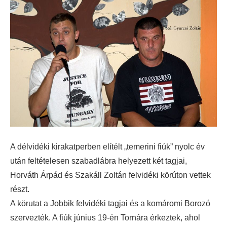
A délvidéki kirakatperben elítélt „temerini fiúk” nyolc év
után feltételesen szabadlábra helyezett két tagjai,
Horváth Árpád és Szakáll Zoltán felvidéki körúton vettek
részt.
A körutat a Jobbik felvidéki tagjai és a komáromi Borozó
szervezték. A fiúk június 19-én Tornára érkeztek, ahol