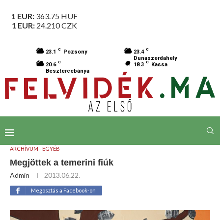
1 EUR:
363.75
HUF
1 EUR:
24.210
CZK
C
C
23.1
Pozsony
23.4
Dunaszerdahely
C
C
20.6
18.3
Kassa
Besztercebánya
ARCHÍVUM - EGYÉB
Megjöttek a temerini fiúk
Admin
2013.06.22.
Megosztás a Facebook-on