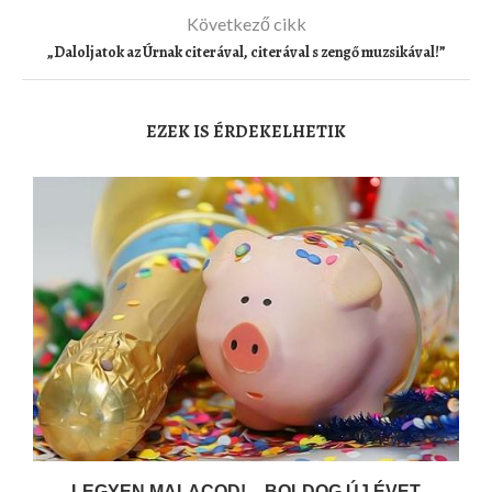
Következő cikk
„Daloljatok az Úrnak citerával, citerával s zengő muzsikával!”
EZEK IS ÉRDEKELHETIK
LEGYEN MALACOD! – BOLDOG ÚJ ÉVET