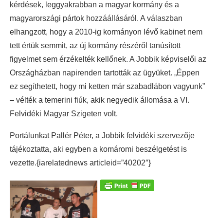
kérdések, leggyakrabban a magyar kormány és a
magyarországi pártok hozzáállásáról. A válaszban
elhangzott, hogy a 2010-ig kormányon lévő kabinet nem
tett értük semmit, az új kormány részéről tanúsított
figyelmet sem érzékelték kellőnek. A Jobbik képviselői az
Országházban napirenden tartották az ügyüket. „Éppen
ez segíthetett, hogy mi ketten már szabadlábon vagyunk”
– vélték a temerini fiúk, akik negyedik állomása a VI.
Felvidéki Magyar Szigeten volt.
Portálunkat Pallér Péter, a Jobbik felvidéki szervezője
tájékoztatta, aki egyben a komáromi beszélgetést is
vezette.{iarelatednews articleid=”40202″}