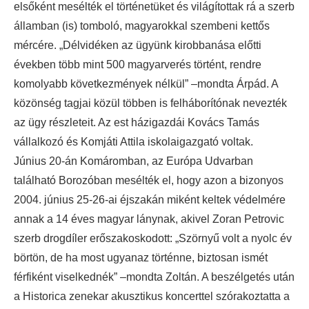
elsőként mesélték el történetüket és világítottak rá a szerb
államban (is) tomboló, magyarokkal szembeni kettős
mércére. „Délvidéken az ügyünk kirobbanása előtti
években több mint 500 magyarverés történt, rendre
komolyabb következmények nélkül” –mondta Árpád. A
közönség tagjai közül többen is felháborítónak nevezték
az ügy részleteit. Az est házigazdái Kovács Tamás
vállalkozó és Komjáti Attila iskolaigazgató voltak.
Június 20-án Komáromban, az Európa Udvarban
található Borozóban mesélték el, hogy azon a bizonyos
2004. június 25-26-ai éjszakán miként keltek védelmére
annak a 14 éves magyar lánynak, akivel Zoran Petrovic
szerb drogdíler erőszakoskodott: „Szörnyű volt a nyolc év
börtön, de ha most ugyanaz történne, biztosan ismét
férfiként viselkednék” –mondta Zoltán. A beszélgetés után
a Historica zenekar akusztikus koncerttel szórakoztatta a