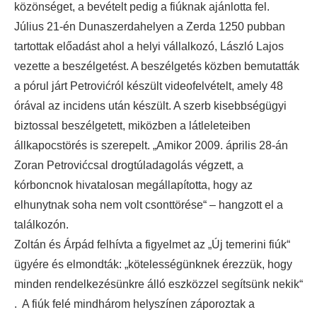
közönséget, a bevételt pedig a fiúknak ajánlotta fel.
Július 21-én Dunaszerdahelyen a Zerda 1250 pubban
tartottak előadást ahol a helyi vállalkozó, László Lajos
vezette a beszélgetést. A beszélgetés közben bemutatták
a pórul járt Petrovićról készült videofelvételt, amely 48
órával az incidens után készült. A szerb kisebbségügyi
biztossal beszélgetett, miközben a látleleteiben
állkapocstörés is szerepelt. „Amikor 2009. április 28-án
Zoran Petrovićcsal drogtúladagolás végzett, a
kórboncnok hivatalosan megállapította, hogy az
elhunytnak soha nem volt csonttörése“ – hangzott el a
találkozón.
Zoltán és Árpád felhívta a figyelmet az „Új temerini fiúk“
ügyére és elmondták: „kötelességünknek érezzük, hogy
minden rendelkezésünkre álló eszközzel segítsünk nekik“
. A fiúk felé mindhárom helyszínen záporoztak a