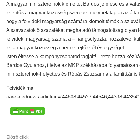
A magyar miniszterelnök kiemelte: Bárdos jelölése és a vál
jelentős a magyar közösség szerepe, melynek tagjai az álla
hogy a felvidéki magyarság számára kiemelt témák a szlovákia
A szavazatok 5 százalékát meghaladó támogatottság olyan lél
felvidéki magyarság számára – hangsúlyozta, hozzátéve: kü
fel a magyar közösség a benne rejlő erőt és egységet.
Isten éltesse a kampánycsapatod tagjait! – tette hozzá kézír
Bárdos Gyulához, illetve az MKP székházába folyamatosan é
miniszterelnök-helyettes és Répás Zsuzsanna államtitkár is k
Felvidék.ma
{iarelatednews articleid=”44608,44527,44546,44398,44354″
Előző cikk