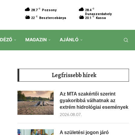
C
C
28.7
Pozsony
28.4
Dunaszerdahely
C
C
22
Besztercebánya
20.1
Kassa
IDÉZŐ
MAGAZIN
AJÁNLÓ
Legfrissebb hírek
Az MTA szakértői szerint
gyakoribbá válhatnak az
extrém hidrológiai események
2026.08.07.
A születési jogon járó