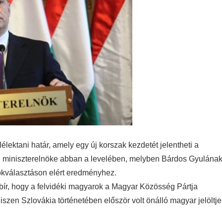
lektani határ, amely egy új korszak kezdetét jelentheti a
 miniszterelnöke
abban a levelében, melyben Bárdos Gyulána
nökválasztáson elért eredményhez.
 bír, hogy a felvidéki magyarok a Magyar Közösség Pártja
iszen Szlovákia történetében először volt önálló magyar jelöltje