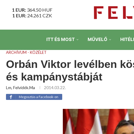
1 EUR:
364.50
HUF
1 EUR:
24.261
CZK
ITT ÉS MOST
MŰVELŐ
HITÉL
ARCHÍVUM - KÖZÉLET
Orbán Viktor levélben k
és kampánystábját
Lm, Felvidék.ma
2014.03.22.
Megosztás a Facebook-on