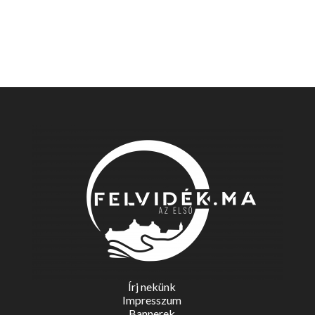
Írj nekünk
Impresszum
Bannerek