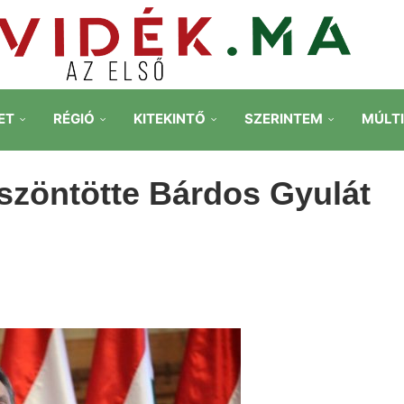
ET
RÉGIÓ
KITEKINTŐ
SZERINTEM
MÚLT
öszöntötte Bárdos Gyulát