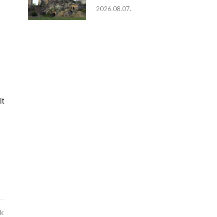
2026.08.07.
lt
kk