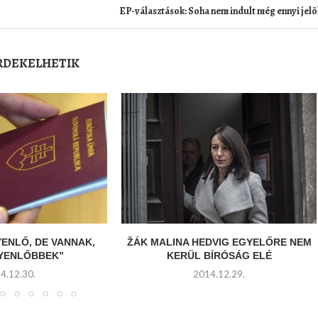
EP-választások: Soha nem indult még ennyi jelö
ÉRDEKELHETIK
YENLŐ, DE VANNAK,
ŽÁK MALINA HEDVIG EGYELŐRE NEM
GYENLŐBBEK”
KERÜL BÍRÓSÁG ELÉ
4.12.30.
2014.12.29.