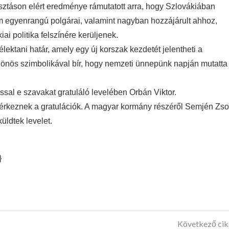
asztáson elért eredménye rámutatott arra, hogy Szlovákiában
m egyenrangú polgárai, valamint nagyban hozzájárult ahhoz,
i politika felszínére kerüljenek.
ektani határ, amely egy új korszak kezdetét jelentheti a
lönös szimbolikával bír, hogy nemzeti ünnepünk napján mutatta
ással e szavakat gratuláló levelében Orbán Viktor.
rkeznek a gratulációk. A magyar kormány részéről Semjén Zso
üldtek levelet.
}
Következő ci