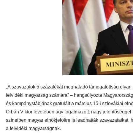
„A szavazatok 5 százalékát meghaladó támogatottság olyan lé
felvidéki magyarság számára” – hangsúlyozta Magyarország
és kampánystábjának gratulált a március 15-i szlovákiai el
Orbán Viktor levelében úgy fogalmazott: nagy jelentőséggel
színeiben magyar elnökjelöltre is leadhatták szavazataikat, h
a felvidéki magyarságnak.