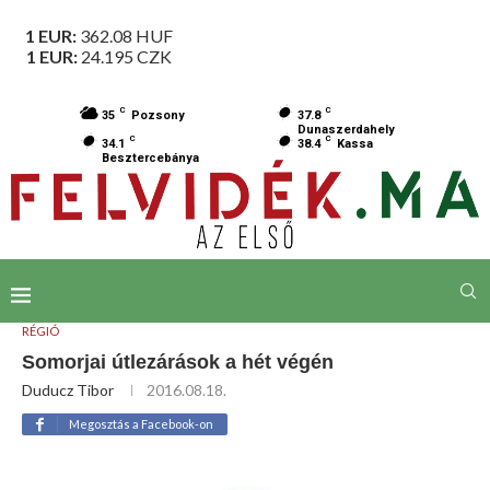
1 EUR:
362.08
HUF
1 EUR:
24.195
CZK
C
C
35
Pozsony
37.8
Dunaszerdahely
C
C
34.1
38.4
Kassa
Besztercebánya
RÉGIÓ
Somorjai útlezárások a hét végén
Duducz Tibor
2016.08.18.
Megosztás a Facebook-on