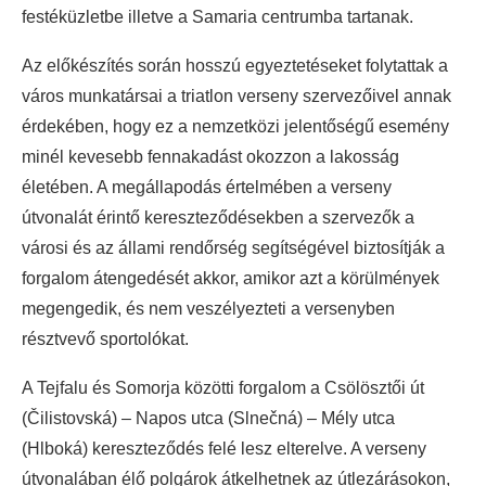
festéküzletbe illetve a Samaria centrumba tartanak.
Az előkészítés során hosszú egyeztetéseket folytattak a
város munkatársai a triatlon verseny szervezőivel annak
érdekében, hogy ez a nemzetközi jelentőségű esemény
minél kevesebb fennakadást okozzon a lakosság
életében. A megállapodás értelmében a verseny
útvonalát érintő kereszteződésekben a szervezők a
városi és az állami rendőrség segítségével biztosítják a
forgalom átengedését akkor, amikor azt a körülmények
megengedik, és nem veszélyezteti a versenyben
résztvevő sportolókat.
A Tejfalu és Somorja közötti forgalom a Csölösztői út
(Čilistovská) – Napos utca (Slnečná) – Mély utca
(Hlboká) kereszteződés felé lesz elterelve. A verseny
útvonalában élő polgárok átkelhetnek az útlezárásokon,