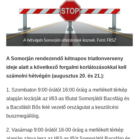
A hétvégén Somorján útlezárások lesznek. Fotó: FRSZ
A Somorján rendezendő kétnapos triatlonverseny
ideje alatt a következő forgalmi korlátozásokkal kell
számolni hétvégén (augusztus 20. és 21.):
1. Szombaton 9:00 órától 16:00 óráig a mellékelt térkép
alapján lezárják az I/63-as főutat Somorjától Bacsfáig és
a Bacsfától Bős felé vezető országutat a keszölcési
buszmegállóig.
2. Vasárnap 9:00 órától 16-00 óráig a mellékelt térkép
alapján zárva lesz az I/63-as főút Somorjától Bacsfáig és