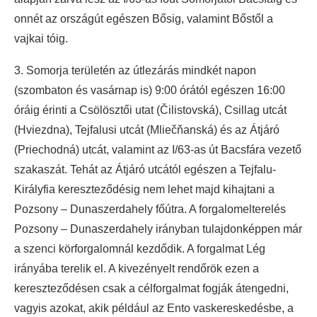
onnét az országút egészen Bősig, valamint Bőstől a
vajkai tóig.
3. Somorja területén az útlezárás mindkét napon
(szombaton és vasárnap is) 9:00 órától egészen 16:00
óráig érinti a Csölösztői utat (Čilistovská), Csillag utcát
(Hviezdna), Tejfalusi utcát (Mliečňanská) és az Átjáró
(Priechodná) utcát, valamint az I/63-as út Bacsfára vezető
szakaszát. Tehát az Átjáró utcától egészen a Tejfalu-
Királyfia kereszteződésig nem lehet majd kihajtani a
Pozsony – Dunaszerdahely főútra. A forgalomelterelés
Pozsony – Dunaszerdahely irányban tulajdonképpen már
a szenci körforgalomnál kezdődik. A forgalmat Lég
irányába terelik el. A kivezényelt rendőrök ezen a
kereszteződésen csak a célforgalmat fogják átengedni,
vagyis azokat, akik például az Ento vaskereskedésbe, a