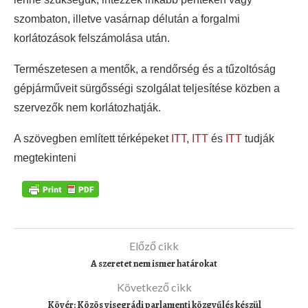
szombaton, illetve vasárnap délután a forgalmi
korlátozások felszámolása után.
Természetesen a mentők, a rendőrség és a tűzoltóság
gépjárműveit sürgősségi szolgálat teljesítése közben a
szervezők nem korlátozhatják.
A szövegben említett térképeket
ITT
,
ITT
és
ITT
tudják
megtekinteni
Előző cikk
A szeretet nem ismer határokat
Következő cikk
Kövér: Közös visegrádi parlamenti közgyűlés készül