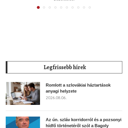
Legfrissebb hírek
Romlott a szlovákiai háztartások
anyagi helyzete
2026.08.06.
Az ún. szláv korridorról és a pozsonyi
hídfő történetéről szól a Bagoly