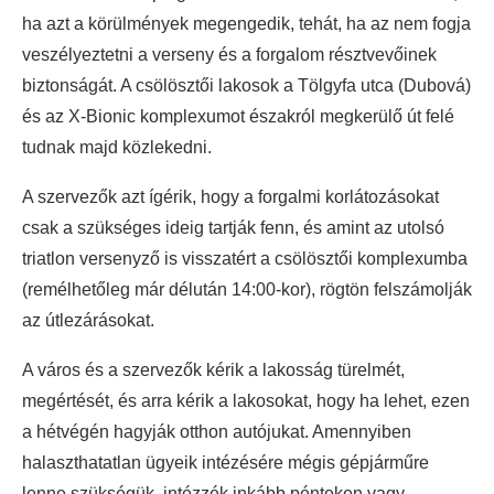
ha azt a körülmények megengedik, tehát, ha az nem fogja
veszélyeztetni a verseny és a forgalom résztvevőinek
biztonságát. A csölösztői lakosok a Tölgyfa utca (Dubová)
és az X-Bionic komplexumot északról megkerülő út felé
tudnak majd közlekedni.
A szervezők azt ígérik, hogy a forgalmi korlátozásokat
csak a szükséges ideig tartják fenn, és amint az utolsó
triatlon versenyző is visszatért a csölösztői komplexumba
(remélhetőleg már délután 14:00-kor), rögtön felszámolják
az útlezárásokat.
A város és a szervezők kérik a lakosság türelmét,
megértését, és arra kérik a lakosokat, hogy ha lehet, ezen
a hétvégén hagyják otthon autójukat. Amennyiben
halaszthatatlan ügyeik intézésére mégis gépjárműre
lenne szükségük, intézzék inkább pénteken vagy