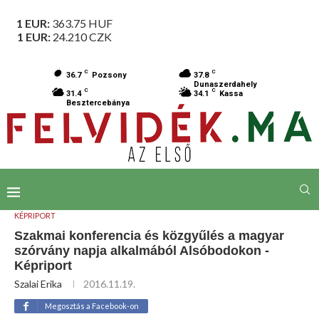
1 EUR:
363.75
HUF
1 EUR:
24.210
CZK
C
C
36.7
Pozsony
37.8
Dunaszerdahely
C
C
31.4
34.1
Kassa
Besztercebánya
KÉPRIPORT
Szakmai konferencia és közgyűlés a magyar
szórvány napja alkalmából Alsóbodokon -
Képriport
Szalai Erika
2016.11.19.
Megosztás a Facebook-on