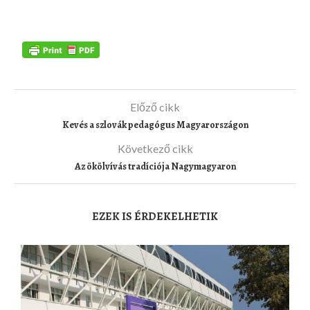
Előző cikk
Kevés a szlovák pedagógus Magyarországon
Következő cikk
Az ökölvívás tradíciója Nagymagyaron
EZEK IS ÉRDEKELHETIK