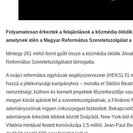
Folyamatosan érkeztek a felajánlások a közmédia ötödik 
amelynek idén a Magyar Református Szeretetszolgálat a
Mintegy 261 millió forint gyűlt össze a közmédia ötödik Jón
Református Szeretetszolgálatot támogatta.
A svájci református egyházak segélyszervezete (HEKS) 31 milli
hozzá a jótékonysági kampányhoz – mondta el Siklósi Beat
nemzetiségi, külhoni és kiemelt projektek főszerkesztője va
megyei kúriát ajánlott fel a szeretetszolgálatnak, a Fővárosi
adományozónak ingyen cirkuszjegyet biztosított. Bekapcsolód
adományok érkeztek többek között Svájcból, New York-ból é
Viktória mintával festett korsóvázája 1,5 millió, Jean-Paul 