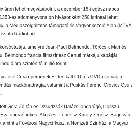
t fix áron lehet megvásárolni, a december 18-i egész napos
z 1358-as adományvonalon hívásonként 250 forinttal lehet
rix, a Médiaszolgáltatás-támogató és Vagyonkezelő Alap (MTVA
Kossuth Rádióban.
tt korsóvázája, amelyre Jean-Paul Belmondo, Törőcsik Mari és
Paul Belmondo francia filmszínész Cerruti márkájú kabátját
 induló ára szintén félmillió forint.
Így José Cura operaénekes dedikált CD- és DVD-csomagja,
gendás mackónadrágja, valamint a Puskás Ferenc, Grosics Gyul
.
lett Gera Zoltán és Dzsudzsák Balázs labdarúgó, Hosszú
 Éva operaénekes, Ákos és Frenreisz Károly zenész, Bagi Iván
lamint a Fővárosi Nagycirkusz, a Nemzeti Színház, a Magyar