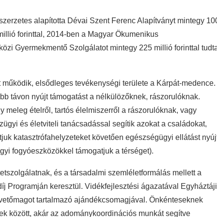
zerzetes alapította Dévai Szent Ferenc Alapítványt mintegy 10
 millió forinttal, 2014-ben a Magyar Ökumenikus
tközi Gyermekmentő Szolgálatot mintegy 225 millió forinttal tudt
 működik, elsődleges tevékenységi területe a Kárpát-medence.
b távon nyújt támogatást a nélkülözőknek, rászorulóknak.
 meleg ételről, tartós élelmiszerről a rászorulóknak, vagy
gyi és életviteli tanácsadással segítik azokat a családokat,
juk katasztrófahelyzeteket követően egészségügyi ellátást nyúj
gyi fogyóeszközökkel támogatjuk a térséget).
tszolgálatnak, és a társadalmi szemléletformálás mellett a
íj Programján keresztül. Vidékfejlesztési ágazatával Egyháztáji
38 vetőmagot tartalmazó ajándékcsomagjával. Önkénteseknek
tek között, akár az adománykoordinációs munkát segítve