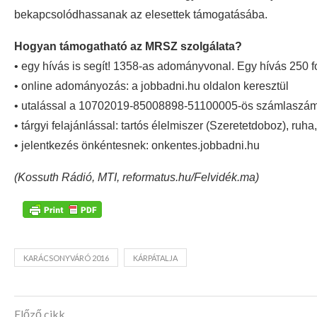
bekapcsolódhassanak az elesettek támogatásába.
Hogyan támogatható az MRSZ szolgálata?
• egy hívás is segít! 1358-as adományvonal. Egy hívás 250 fo
• online adományozás: a jobbadni.hu oldalon keresztül
• utalással a 10702019-85008898-51100005-ös számlaszá
• tárgyi felajánlással: tartós élelmiszer (Szeretetdoboz), ru
• jelentkezés önkéntesnek: onkentes.jobbadni.hu
(Kossuth Rádió, MTI, reformatus.hu/Felvidék.ma)
KARÁCSONYVÁRÓ 2016
KÁRPÁTALJA
Előző cikk