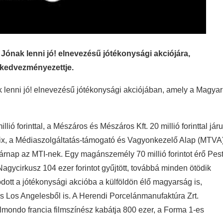
Jónak lenni jó! elnevezésű jótékonysági akciójára,
 kedvezményezettje.
ak lenni jó! elnevezésű jótékonysági akciójában, amely a Magyar
ó forinttal, a Mészáros és Mészáros Kft. 20 millió forinttal járu
rix, a Médiaszolgáltatás-támogató és Vagyonkezelő Alap (MTVA
sárnap az MTI-nek. Egy magánszemély 70 millió forintot érő Pes
 Nagycirkusz 104 ezer forintot gyűjtött, továbbá minden ötödik
ott a jótékonysági akcióba a külföldön élő magyarság is,
s Los Angelesből is. A Herendi Porcelánmanufaktúra Zrt.
Belmondo francia filmszínész kabátja 800 ezer, a Forma 1-es