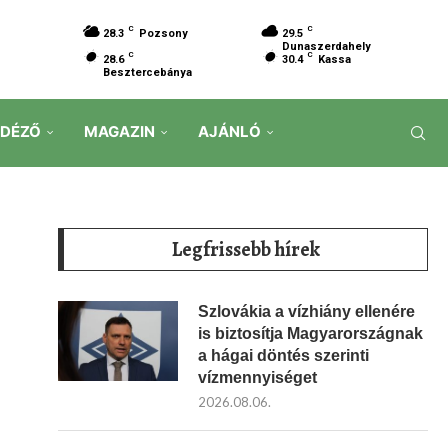
C
C
28.3
Pozsony
29.5
Dunaszerdahely
C
C
28.6
30.4
Kassa
Besztercebánya
IDÉZŐ
MAGAZIN
AJÁNLÓ
Legfrissebb hírek
Szlovákia a vízhiány ellenére
is biztosítja Magyarországnak
a hágai döntés szerinti
vízmennyiséget
2026.08.06.