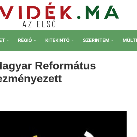
ET
RÉGIÓ
KITEKINTŐ
SZERINTEM
MÚLT
 Magyar Református
vezményezett