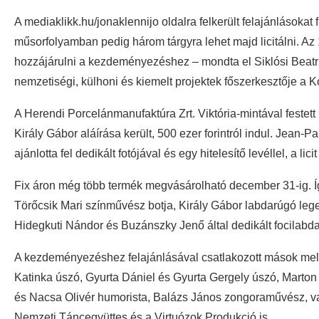
A mediaklikk.hu/jonaklennijo oldalra felkerült felajánlásoka
műsorfolyamban pedig három tárgyra lehet majd licitálni. A
hozzájárulni a kezdeményezéshez – mondta el Siklósi Beat
nemzetiségi, külhoni és kiemelt projektek főszerkesztője a 
A Herendi Porcelánmanufaktúra Zrt. Viktória-mintával feste
Király Gábor aláírása került, 500 ezer forintról indul. Jean-
ajánlotta fel dedikált fotójával és egy hitelesítő levéllel, a licit
Fix áron még több termék megvásárolható december 31-ig. 
Törőcsik Mari színművész botja, Király Gábor labdarúgó le
Hidegkuti Nándor és Buzánszky Jenő által dedikált focilabda
A kezdeményezéshez felajánlásával csatlakozott mások mel
Katinka úszó, Gyurta Dániel és Gyurta Gergely úszó, Marton
és Nacsa Olivér humorista, Balázs János zongoraművész, va
Nemzeti Táncegyüttes és a Virtuózok Produkció is.