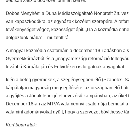
dedikált zászló 600 ezer forintért kelt el.
Dobos Menyhért, a Duna Médiaszolgáltató Nonprofit Zrt. ve
van kapaszkodókra, az egyházak közéleti szerepére. A reform
tevékenységet végez, közösséget épít. „Ha a közmédia ehhez 
dolgoztunk hiába” – mutatott rá.
A magyar közmédia csatornáin a december 18-i adásban a stú
Gyermekkórházból és a „magyarországi reformáció fellegvár
továbbá Kárpátalján és Felvidéken is forgatnak anyagokat.
Idén a beteg gyermekek, a szegénységben élő (Szabolcs, S
kárpátaljai magyarság megsegítésére, az országban élő hátr
a gyűjtés a Jónak lenni jó elnevezésű kampányban, az őket 
December 18-án az MTVA valamennyi csatornája bemutatja a
valamint adományokat gyűjt, hogy a szervezet bővíthesse tá
Korábban írtuk: