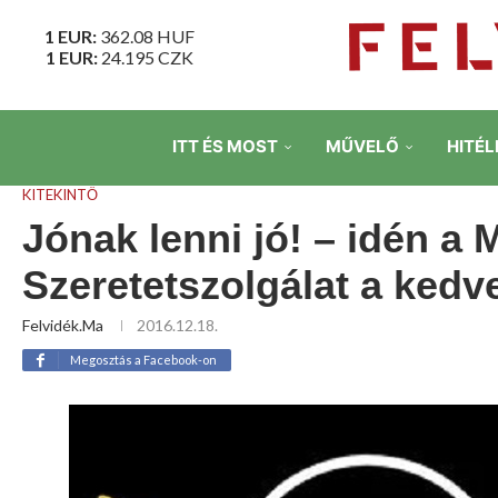
1 EUR:
362.08
HUF
1 EUR:
24.195
CZK
ITT ÉS MOST
MŰVELŐ
HITÉL
KITEKINTŐ
Jónak lenni jó! – idén a
Szeretetszolgálat a ked
Felvidék.ma
2016.12.18.
Megosztás a Facebook-on