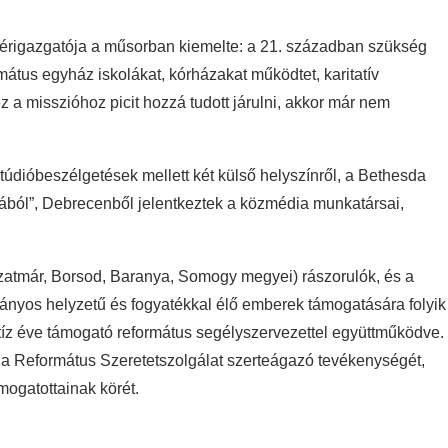
zérigazgatója a műsorban kiemelte: a 21. században szükség
átus egyház iskolákat, kórházakat működtet, karitatív
a misszióhoz picit hozzá tudott járulni, akkor már nem
dióbeszélgetések mellett két külső helyszínről, a Bethesda
ából”, Debrecenből jelentkeztek a közmédia munkatársai,
zatmár, Borsod, Baranya, Somogy megyei) rászorulók, és a
ányos helyzetű és fogyatékkal élő emberek támogatására folyik
tíz éve támogató református segélyszervezettel együttműködve.
 Református Szeretetszolgálat szerteágazó tevékenységét,
mogatottainak körét.