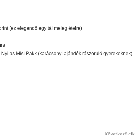
rint (ez elegendő egy tál meleg ételre)
mra
ha, Nyilas Misi Pakk (karácsonyi ajándék rászoruló gyerekeknek)
Következő ci