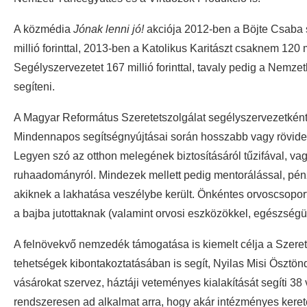
A közmédia
Jónak lenni jó!
akciója 2012-ben a Böjte Csaba s
millió forinttal, 2013-ben a Katolikus Karitászt csaknem 120
Segélyszervezetet 167 millió forinttal, tavaly pedig a Nemze
segíteni.
A Magyar Református Szeretetszolgálat segélyszervezetként
Mindennapos segítségnyújtásai során hosszabb vagy rövideb
Legyen szó az otthon melegének biztosításáról tűzifával, vagy
ruhaadományról. Mindezek mellett pedig mentorálással, pénzü
akiknek a lakhatása veszélybe került. Önkéntes orvoscsoport
a bajba jutottaknak (valamint orvosi eszközökkel, egészségü
A felnövekvő nemzedék támogatása is kiemelt célja a Szerete
tehetségek kibontakoztatásában is segít, Nyilas Misi Ösztönd
vásárokat szervez, háztáji veteményes kialakítását segíti 
rendszeresen ad alkalmat arra, hogy akár intézményes kere