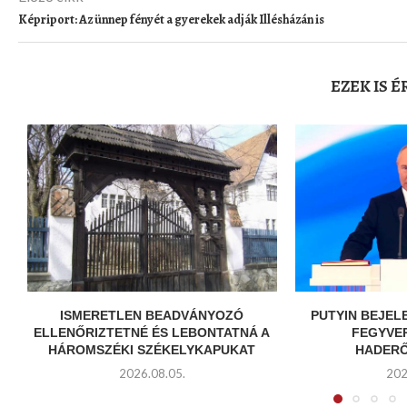
Képriport: Az ünnep fényét a gyerekek adják Illésházán is
EZEK IS 
ISMERETLEN BEADVÁNYOZÓ
PUTYIN BEJEL
ELLENŐRIZTETNÉ ÉS LEBONTATNÁ A
FEGYVE
HÁROMSZÉKI SZÉKELYKAPUKAT
HADERŐ
2026.08.05.
202