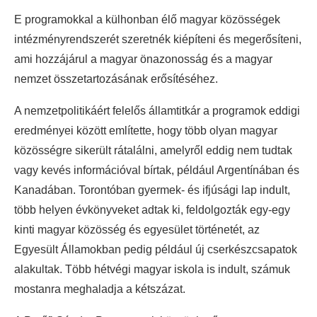
E programokkal a külhonban élő magyar közösségek
intézményrendszerét szeretnék kiépíteni és megerősíteni,
ami hozzájárul a magyar önazonosság és a magyar
nemzet összetartozásának erősítéséhez.
A nemzetpolitikáért felelős államtitkár a programok eddigi
eredményei között említette, hogy több olyan magyar
közösségre sikerült rátalálni, amelyről eddig nem tudtak
vagy kevés információval bírtak, például Argentínában és
Kanadában. Torontóban gyermek- és ifjúsági lap indult,
több helyen évkönyveket adtak ki, feldolgozták egy-egy
kinti magyar közösség és egyesület történetét, az
Egyesült Államokban pedig például új cserkészcsapatok
alakultak. Több hétvégi magyar iskola is indult, számuk
mostanra meghaladja a kétszázat.