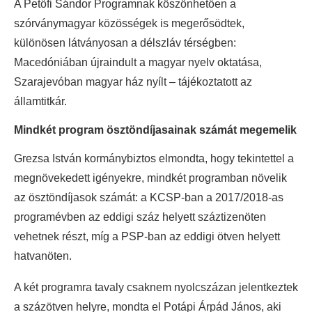
A Petőfi Sándor Programnak köszönhetően a
szórványmagyar közösségek is megerősödtek,
különösen látványosan a délszláv térségben:
Macedóniában újraindult a magyar nyelv oktatása,
Szarajevóban magyar ház nyílt – tájékoztatott az
államtitkár.
Mindkét program ösztöndíjasainak számát megemelik
Grezsa István kormánybiztos elmondta, hogy tekintettel a
megnövekedett igényekre, mindkét programban növelik
az ösztöndíjasok számát: a KCSP-ban a 2017/2018-as
programévben az eddigi száz helyett száztizenöten
vehetnek részt, míg a PSP-ban az eddigi ötven helyett
hatvanöten.
A két programra tavaly csaknem nyolcszázan jelentkeztek
a százötven helyre, mondta el Potápi Árpád János, aki