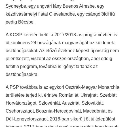
Sydneybe, egy ungvári lány Buenos Airesbe, egy
kézdivásárhelyi fiatal Clevelandbe, egy csángóföldi fiú
pedig Bécsbe.
A KCSP keretén belül a 2017/2018-as programévben is
öt kontinens 24 országának magyarságához küldenek
ösztöndíjasokat. Az előző évekhez képest új ország nem
jelentkezett, viszont az összes országban, ahol eddig
futott a program, továbbra is igényt tartanak az
ösztöndíjasokra.
A PSP továbbra is az egykori Osztrák-Magyar Monarchia
területére terjed ki, érintve Romániát, Ukrajnát, Szerbiát,
Horvátországot, Szlovéniát, Ausztriát, Szlovákiát,
Csehországot, Bosznia-Hercegovinát, Macedóniát és
Dél-Lengyelországot. 2016-ban sikerült öt új települést
bevonni, 2017-ben a részt vevő szervezetek köre tovább