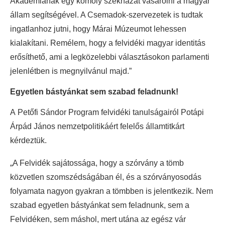
Akadémiának egy komoly székházat vásárolni a magyar
állam segítségével. A Csemadok-szervezetek is tudtak
ingatlanhoz jutni, hogy Márai Múzeumot lehessen
kialakítani. Remélem, hogy a felvidéki magyar identitás
erősíthető, ami a legközelebbi választásokon parlamenti
jelenlétben is megnyilvánul majd.”
Egyetlen bástyánkat sem szabad feladnunk!
A Petőfi Sándor Program felvidéki tanulságairól Potápi
Árpád János nemzetpolitikáért felelős államtitkárt
kérdeztük.
„A Felvidék sajátossága, hogy a szórvány a tömb
közvetlen szomszédságában él, és a szórványosodás
folyamata nagyon gyakran a tömbben is jelentkezik. Nem
szabad egyetlen bástyánkat sem feladnunk, sem a
Felvidéken, sem máshol, mert utána az egész vár