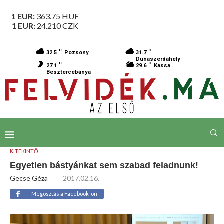
1 EUR:
363.75
HUF
1 EUR:
24.210
CZK
C
C
32.5
Pozsony
31.7
Dunaszerdahely
C
C
27.1
29.6
Kassa
Besztercebánya
KITEKINTŐ
Egyetlen bástyánkat sem szabad feladnunk!
Gecse Géza
2017.02.16.
Megosztás a Facebook-on