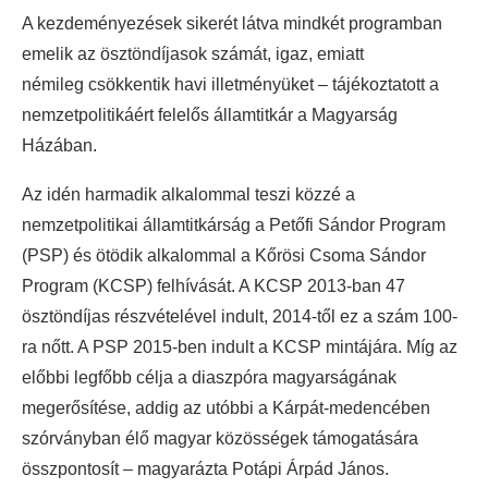
A kezdeményezések sikerét látva mindkét programban
emelik az ösztöndíjasok számát, igaz, emiatt
némileg csökkentik havi illetményüket – tájékoztatott a
nemzetpolitikáért felelős államtitkár a Magyarság
Házában.
Az idén harmadik alkalommal teszi közzé a
nemzetpolitikai államtitkárság a Petőfi Sándor Program
(PSP) és ötödik alkalommal a Kőrösi Csoma Sándor
Program (KCSP) felhívását. A KCSP 2013-ban 47
ösztöndíjas részvételével indult, 2014-től ez a szám 100-
ra nőtt. A PSP 2015-ben indult a KCSP mintájára. Míg az
előbbi legfőbb célja a diaszpóra magyarságának
megerősítése, addig az utóbbi a Kárpát-medencében
szórványban élő magyar közösségek támogatására
összpontosít – magyarázta Potápi Árpád János.