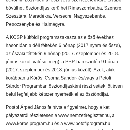
bővülhet; ösztöndíjas kerülhet Rimaszombatba, Szencre,
Szesztára, Maradékra, Versecre, Nagyszebenbe,
Petrozsénybe és Halmágyra.
A KCSP külföldi programszakasza az előző évekhez
hasonlóan a déli féltekén 6 hónap (2017 nyara és ősze),
az északi féltekén 9 hónap (2017. szeptember és 2018.
június között valósul meg), a PSP-ban szintén 9 hónap
(2017. szeptember és 2018. június között). Azok, akik
korábban a Kőrösi Csoma Sándor- és/vagy a Petőfi
Sándor Programban ösztöndíjasként részt vettek, öt éven
belül legfeljebb kétszer nyerhetik el az ösztöndíjat.
Potápi Árpád János felhívta a figyelmet, hogy a két
pályázatról részletesen a www.nemzetiregiszter.hu, a
www.korosiprogram.hu és a www.petofiprogram.hu