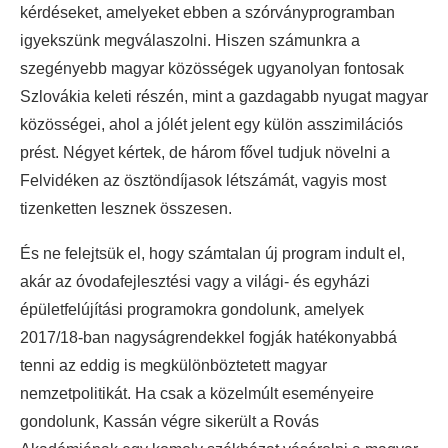
kérdéseket, amelyeket ebben a szórványprogramban
igyekszünk megválaszolni. Hiszen számunkra a
szegényebb magyar közösségek ugyanolyan fontosak
Szlovákia keleti részén, mint a gazdagabb nyugat magyar
közösségei, ahol a jólét jelent egy külön asszimilációs
prést. Négyet kértek, de három fővel tudjuk növelni a
Felvidéken az ösztöndíjasok létszámát, vagyis most
tizenketten lesznek összesen.
És ne felejtsük el, hogy számtalan új program indult el,
akár az óvodafejlesztési vagy a világi- és egyházi
épületfelújítási programokra gondolunk, amelyek
2017/18-ban nagyságrendekkel fogják hatékonyabbá
tenni az eddig is megkülönböztetett magyar
nemzetpolitikát. Ha csak a közelmúlt eseményeire
gondolunk, Kassán végre sikerült a Rovás