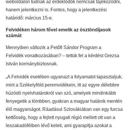
weboldalon tudnak az érdeklődők nemcsak tájékozódni,
hanem jelentkezni is. Fontos, hogy a jelentkezési
határidő: március 15-e.
Felvidéken három fővel emelik az ösztöndíjasok
számát
Mennyiben változik a Petőfi Sándor Program a
Felvidék vonatkozásában? – tettük fel a kérdést Grezsa
István kormánybiztosnak.
„A Felvidék esetében ugyanazt a folyamatot tapasztaljuk,
mint a Székelyföld peremvidékein, itt az egyre délebbre
húzódó nyelvhatárokról van szó, amelyek mindinkább
fenyegetik a tömbben, gyakran a magyar határok mentén
élő magyarságot. Ráadásul Szlovákiában van egy furcsa
kettősség, hogy a fejlett nyugati régió mellett ott van a
leszakadófélben lévő keleti, ami gyarapítja azokat a