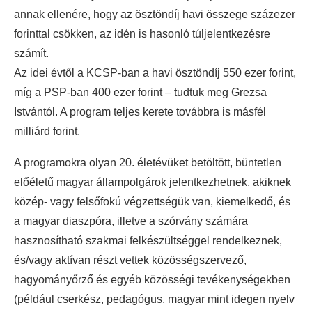
annak ellenére, hogy az ösztöndíj havi összege százezer
forinttal csökken, az idén is hasonló túljelentkezésre
számít.
Az idei évtől a KCSP-ban a havi ösztöndíj 550 ezer forint,
míg a PSP-ban 400 ezer forint – tudtuk meg Grezsa
Istvántól. A program teljes kerete továbbra is másfél
milliárd forint.
A programokra olyan 20. életévüket betöltött, büntetlen
előéletű magyar állampolgárok jelentkezhetnek, akiknek
közép- vagy felsőfokú végzettségük van, kiemelkedő, és
a magyar diaszpóra, illetve a szórvány számára
hasznosítható szakmai felkészültséggel rendelkeznek,
és/vagy aktívan részt vettek közösségszervező,
hagyományőrző és egyéb közösségi tevékenységekben
(például cserkész, pedagógus, magyar mint idegen nyelv