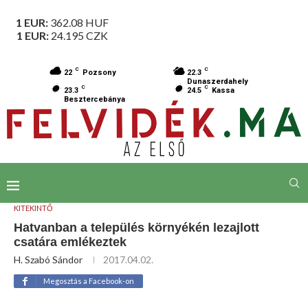
1 EUR:
362.08
HUF
1 EUR:
24.195
CZK
C
C
22
Pozsony
22.3
Dunaszerdahely
C
C
23.3
24.5
Kassa
Besztercebánya
KITEKINTŐ
Hatvanban a település környékén lezajlott
csatára emlékeztek
H. Szabó Sándor
2017.04.02.
Megosztás a Facebook-on