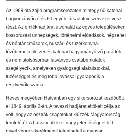
Az 1989 óta zajló programsorozaton mintegy 60 katonai
hagyományőrző és 60 egyéb társadalmi szervezet vesz
részt. Az emlékhadjárat útvonalát az egyes településeken
koszorúzási ünnepségek, történelmi előadások, népzenei
és néptáncműsorok, huszár- és tüzérkonyha-
főzőbemutatók, zenés katonai hagyományőrző parádék
és nem utolsósorban látványos csatabemutatók
szegélyezik, amelyeken gyalogsági alakulatokkal,
tüzérséggel és még több lovassal gyarapodik a
résztvevők száma.
Heves megyében Hatvanban egy sikersorozat kezdődött
el 1849. április 2-án. A tavaszi hadjárat eltökélt célja az
volt, hogy az osztrák csapatokat kiűzzék Magyarország
területéről. A hatvani ütközet nagy jelentőséggel bírt,
mivel végre sikerélményt jelenthetett a magyar