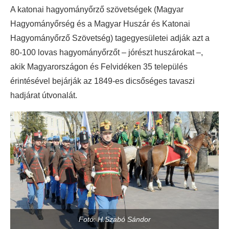
A katonai hagyományőrző szövetségek (Magyar
Hagyományőrség és a Magyar Huszár és Katonai
Hagyományőrző Szövetség) tagegyesületei adják azt a
80-100 lovas hagyományőrzőt – jórészt huszárokat –,
akik Magyarországon és Felvidéken 35 település
érintésével bejárják az 1849-es dicsőséges tavaszi
hadjárat útvonalát.
Fotó: H.Szabó Sándor