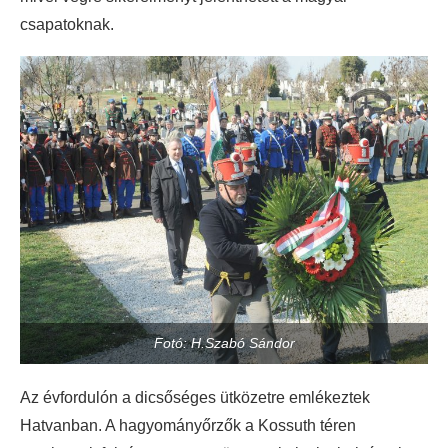
csapatoknak.
Fotó: H.Szabó Sándor
Az évfordulón a dicsőséges ütközetre emlékeztek
Hatvanban. A hagyományőrzők a Kossuth téren