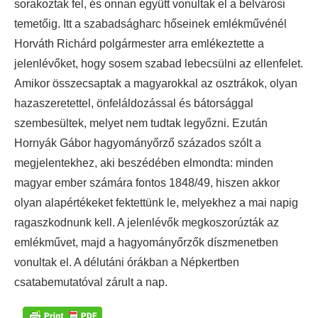
sorakoztak fel, és onnan együtt vonultak el a belvárosi
temetőig. Itt a szabadságharc hőseinek emlékművénél
Horváth Richárd polgármester arra emlékeztette a
jelenlévőket, hogy sosem szabad lebecsülni az ellenfelet.
Amikor összecsaptak a magyarokkal az osztrákok, olyan
hazaszeretettel, önfeláldozással és bátorsággal
szembesültek, melyet nem tudtak legyőzni. Ezután
Hornyák Gábor hagyományőrző százados szólt a
megjelentekhez, aki beszédében elmondta: minden
magyar ember számára fontos 1848/49, hiszen akkor
olyan alapértékeket fektettünk le, melyekhez a mai napig
ragaszkodnunk kell. A jelenlévők megkoszorúzták az
emlékművet, majd a hagyományőrzők díszmenetben
vonultak el. A délutáni órákban a Népkertben
csatabemutatóval zárult a nap.