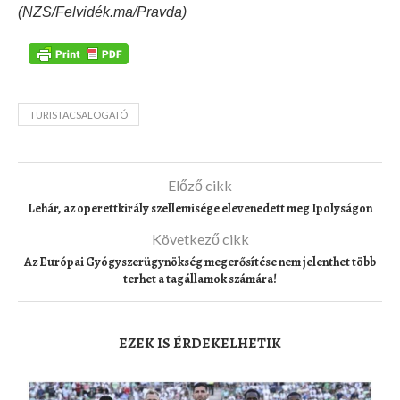
(NZS/Felvidék.ma/Pravda)
TURISTACSALOGATÓ
Előző cikk
Lehár, az operettkirály szellemisége elevenedett meg Ipolyságon
Következő cikk
Az Európai Gyógyszerügynökség megerősítése nem jelenthet több
terhet a tagállamok számára!
EZEK IS ÉRDEKELHETIK