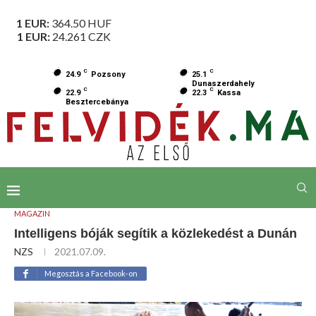
1 EUR:
364.50
HUF
1 EUR:
24.261
CZK
C
C
24.9
Pozsony
25.1
Dunaszerdahely
C
C
22.9
22.3
Kassa
Besztercebánya
MAGAZIN
Intelligens bóják segítik a közlekedést a Dunán
NZS
2021.07.09.
Megosztás a Facebook-on