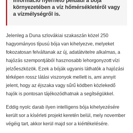
információ nyerhető például a bója
környezetében a víz hőmérsékletéről vagy
a vízmélységről is.
Jelenleg a Duna szlovákiai szakaszán közel 250
hagyományos típusú bója van kihelyezve, melyeket
fokozatosan felváltanak az új, adatátvitelre alkalmas, a
hajózás szempontjából hasznosabb lehorgonyzott vízi
jelzőeszközök. Ezek a bóják ugyanis láthatók a hajózási
térképen rossz látási viszonyok mellett is, ami annyit
jelent, hogy az éjszaka vagy sűrű ködben közlekedő
hajók is pontosan tájékozódhatnak a segítségükkel.
Eddig nyolc darab ilyen intelligens bója kihelyezésére
került sor a kísérleti projekt keretén belül, mely november
végéig tart, akkor kerül majd sor a kiértékelésére.