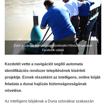
Fotó: a Szlovák Köztársaság Közlekedési Minisztériumának
Facebook-oldala
Kezdetét vette a navigációt segítő automata
identifikációs rendszer telepítésének kísérleti
projektje. Ennek részeként az intelligens, online bóják
feladata a dunai hajózás biztonságosságának
növelése.
Az intelligens bójáknak a Duna szlovákiai szakaszán