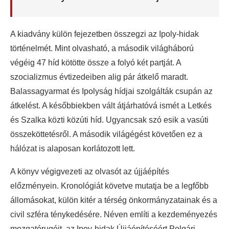
A kiadvány külön fejezetben összegzi az Ipoly-hidak
történelmét. Mint olvasható, a második világháború
végéig 47 híd kötötte össze a folyó két partját. A
szocializmus évtizedeiben alig pár átkelő maradt.
Balassagyarmat és Ipolyság hídjai szolgálták csupán az
átkelést. A későbbiekben vált átjárhatóvá ismét a Letkés
és Szalka közti közúti híd. Ugyancsak szó esik a vasúti
összeköttetésről. A második világégést követően ez a
hálózat is alaposan korlátozott lett.
A könyv végigvezeti az olvasót az újjáépítés
előzményein. Kronológiát követve mutatja be a legfőbb
állomásokat, külön kitér a térség önkormányzatainak és a
civil szféra ténykedésére. Néven említi a kezdeményezés
mozgatórugóit, az Ipoy-hidak Újjáépítéséért Polgári