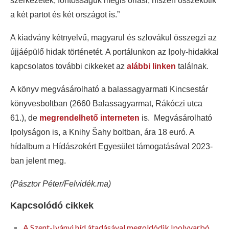
szerkezetek, fontosságuk mégis óriási, hiszen összekötik
a két partot és két országot is.”
A kiadvány kétnyelvű, magyarul és szlovákul összegzi az
újjáépülő hidak történetét. A portálunkon az Ipoly-hidakkal
kapcsolatos további cikkeket az
alábbi linken
találnak.
A könyv megvásárolható a balassagyarmati Kincsestár
könyvesboltban (2660 Balassagyarmat, Rákóczi utca
61.), de
megrendelhető interneten
is. Megvásárolható
Ipolyságon is, a Knihy Šahy boltban, ára 18 euró. A
hídalbum a Hídászokért Egyesület támogatásával 2023-
ban jelent meg.
(Pásztor Péter/Felvidék.ma)
Kapcsolódó cikkek
A Szent-Iványi híd átadásával megoldódik Ipolyvarbó