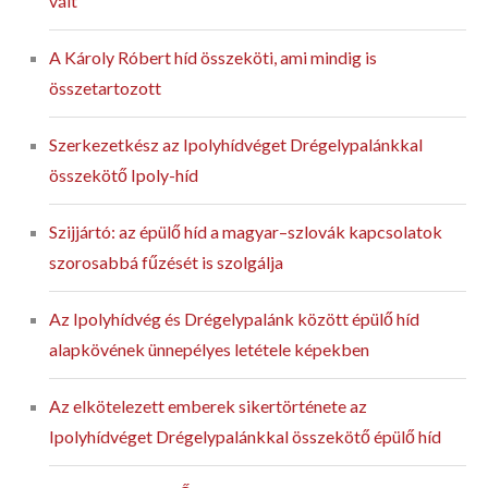
vált
A Károly Róbert híd összeköti, ami mindig is
összetartozott
Szerkezetkész az Ipolyhídvéget Drégelypalánkkal
összekötő Ipoly-híd
Szijjártó: az épülő híd a magyar–szlovák kapcsolatok
szorosabbá fűzését is szolgálja
Az Ipolyhídvég és Drégelypalánk között épülő híd
alapkövének ünnepélyes letétele képekben
Az elkötelezett emberek sikertörténete az
Ipolyhídvéget Drégelypalánkkal összekötő épülő híd