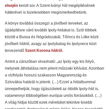
elsején
került sor. A Szent-Iványi híd megépítésének
hátterével is tüzetesebben megismerkedhetünk.
A könyv továbbá összegzi a jövőbeli terveket, az
újjáépítésre váró további Ipoly-hidakat is. Szól többek
között a Bussa és Nógrádszakál, Tőrincs és Litke közti
jövőbeli hídról, avagy az Ipolybalog és Ipolyvece közt
tervezendő
Szent Korona hídról.
Amint a zárszóban olvasható: „az Ipoly egy kis folyó,
melynek áthidalása nem jelent műszaki kihívást. Azonban
a vízfolyás hosszú szakaszon Magyarország és
Szlovákia határát is jelenti. (…) Ezzel a hídalbummal
ünnepelhetjük, hogy újjászületett az ötödik Ipoly-híd is,
valamennyi többségében európai uniós forrásokból. (…)
A világ hídjai között ezek méretüket tekintve kisebb