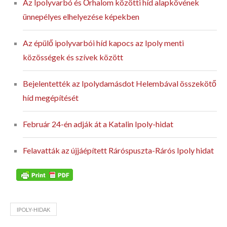
Az Ipolyvarbó és Őrhalom közötti híd alapkövének
ünnepélyes elhelyezése képekben
Az épülő ipolyvarbói híd kapocs az Ipoly menti
közösségek és szívek között
Bejelentették az Ipolydamásdot Helembával összekötő
híd megépítését
Február 24-én adják át a Katalin Ipoly-hidat
Felavatták az újjáépített Ráróspuszta-Rárós Ipoly hidat
IPOLY-HIDAK