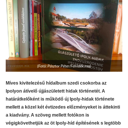
(Fotó: Pásztor Péter/Felvidék.ma)
Míves kivitelezésű hídalbum szedi csokorba az
Ipolyon átívelő újjászületett hidak történetét. A
határátkelőként is működő új Ipoly-hidak története
mellett a közel két évtizedes előzményeket is áttekinti
a kiadvány. A szöveg mellett fotókon is
végigkövethetjük az öt Ipoly-híd építésének s legtöbb