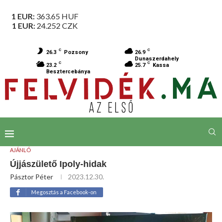
1 EUR:
363.65
HUF
1 EUR:
24.252
CZK
C
C
26.3
Pozsony
26.9
Dunaszerdahely
C
C
23.2
25.7
Kassa
Besztercebánya
AJÁNLÓ
Újjászülető Ipoly-hidak
Pásztor Péter
2023.12.30.
Megosztás a Facebook-on