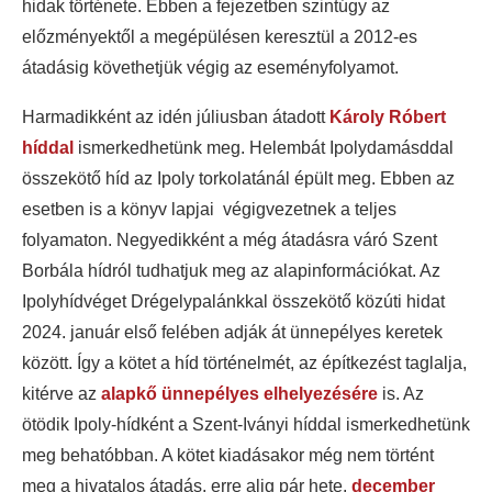
hidak története. Ebben a fejezetben szintúgy az
előzményektől a megépülésen keresztül a 2012-es
átadásig követhetjük végig az eseményfolyamot.
Harmadikként az idén júliusban átadott
Károly Róbert
híddal
ismerkedhetünk meg. Helembát Ipolydamásddal
összekötő híd az Ipoly torkolatánál épült meg. Ebben az
esetben is a könyv lapjai végigvezetnek a teljes
folyamaton. Negyedikként a még átadásra váró Szent
Borbála hídról tudhatjuk meg az alapinformációkat. Az
Ipolyhídvéget Drégelypalánkkal összekötő közúti hidat
2024. január első felében adják át ünnepélyes keretek
között. Így a kötet a híd történelmét, az építkezést taglalja,
kitérve az
alapkő ünnepélyes elhelyezésére
is. Az
ötödik Ipoly-hídként a Szent-Iványi híddal ismerkedhetünk
meg behatóbban. A kötet kiadásakor még nem történt
meg a hivatalos átadás, erre alig pár hete,
december