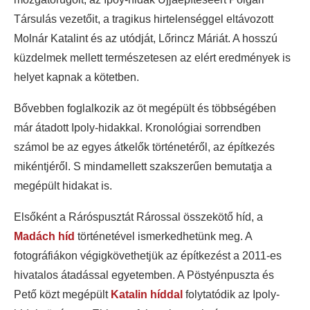
Társulás vezetőit, a tragikus hirtelenséggel eltávozott
Molnár Katalint és az utódját, Lőrincz Máriát. A hosszú
küzdelmek mellett természetesen az elért eredmények is
helyet kapnak a kötetben.
Bővebben foglalkozik az öt megépült és többségében
már átadott Ipoly-hidakkal. Kronológiai sorrendben
számol be az egyes átkelők történetéről, az építkezés
mikéntjéről. S mindamellett szakszerűen bemutatja a
megépült hidakat is.
Elsőként a Ráróspusztát Rárossal összekötő híd, a
Madách híd
történetével ismerkedhetünk meg. A
fotográfiákon végigkövethetjük az építkezést a 2011-es
hivatalos átadással egyetemben. A Pöstyénpuszta és
Pető közt megépült
Katalin híddal
folytatódik az Ipoly-