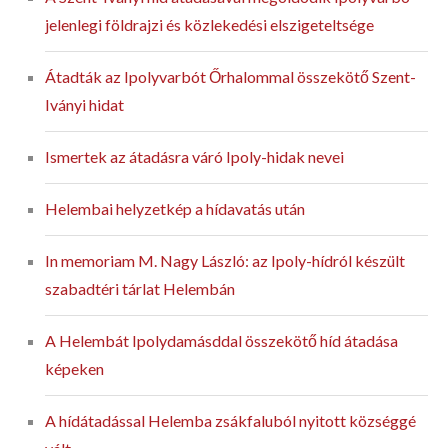
jelenlegi földrajzi és közlekedési elszigeteltsége
Átadták az Ipolyvarbót Őrhalommal összekötő Szent-
Iványi hidat
Ismertek az átadásra váró Ipoly-hidak nevei
Helembai helyzetkép a hídavatás után
In memoriam M. Nagy László: az Ipoly-hídról készült
szabadtéri tárlat Helembán
A Helembát Ipolydamásddal összekötő híd átadása
képeken
A hídátadással Helemba zsákfaluból nyitott községgé