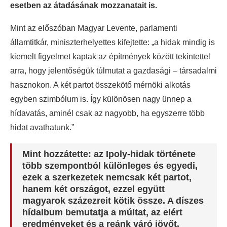
esetben az átadásának mozzanatait is.
Mint az előszóban Magyar Levente, parlamenti
államtitkár, miniszterhelyettes kifejtette: „a hidak mindig is
kiemelt figyelmet kaptak az építmények között tekintettel
arra, hogy jelentőségük túlmutat a gazdasági – társadalmi
hasznokon. A két partot összekötő mérnöki alkotás
egyben szimbólum is. Így különösen nagy ünnep a
hídavatás, aminél csak az nagyobb, ha egyszerre több
hidat avathatunk.”
Mint hozzátette: az Ipoly-hidak története
több szempontból különleges és egyedi,
ezek a szerkezetek nemcsak két partot,
hanem két országot, ezzel együtt
magyarok százezreit kötik össze. A díszes
hídalbum bemutatja a múltat, az elért
eredményeket és a reánk váró jövőt.