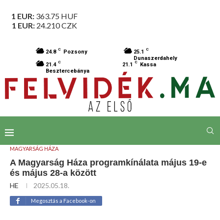
1 EUR:
363.75
HUF
1 EUR:
24.210
CZK
C
C
24.8
Pozsony
25.1
Dunaszerdahely
C
C
21.4
21.1
Kassa
Besztercebánya
MAGYARSÁG HÁZA
A Magyarság Háza programkínálata május 19-e
és május 28-a között
HE
2025.05.18.
Megosztás a Facebook-on