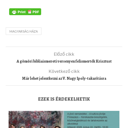
MAGYARSÁG HÁZA
Előző cikk
A gömöri bibliaismereti versenyen felismerték Krisztust
Következő cikk
Már lehet jelentkezni az V. Nagy Ipoly-takarításra
EZEK IS ÉRDEKELHETIK