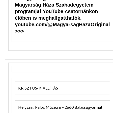
Magyarság Háza Szabadegyetem
programjai YouTube-csatornánkon
élőben is meghallgatthatók.
youtube.com/@MagyarsagHazaOriginal
>>>
KRISZTUS-KIÁLLÍTÁS
Helyszín: Palóc Múzeum – 2660 Balassagyarmat,