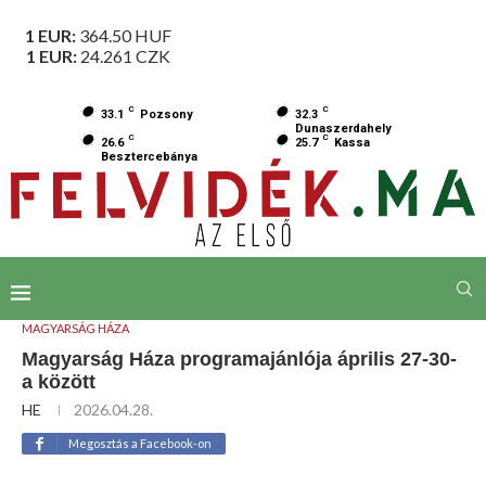
1 EUR:
364.50
HUF
1 EUR:
24.261
CZK
C
C
33.1
Pozsony
32.3
Dunaszerdahely
C
C
26.6
25.7
Kassa
Besztercebánya
MAGYARSÁG HÁZA
Magyarság Háza programajánlója április 27-30-
a között
HE
2026.04.28.
Megosztás a Facebook-on