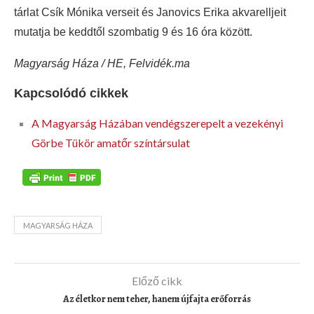
tárlat Csík Mónika verseit és Janovics Erika akvarelljeit
mutatja be keddtől szombatig 9 és 16 óra között.
Magyarság Háza / HE, Felvidék.ma
Kapcsolódó cikkek
A Magyarság Házában vendégszerepelt a vezekényi
Görbe Tükör amatőr színtársulat
MAGYARSÁG HÁZA
Előző cikk
Az életkor nem teher, hanem újfajta erőforrás