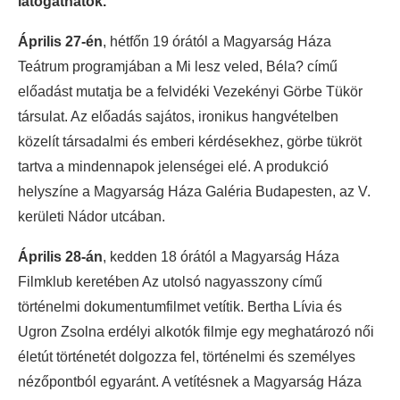
látogathatók.
Április 27-én
, hétfőn 19 órától a Magyarság Háza
Teátrum programjában a Mi lesz veled, Béla? című
előadást mutatja be a felvidéki Vezekényi Görbe Tükör
társulat. Az előadás sajátos, ironikus hangvételben
közelít társadalmi és emberi kérdésekhez, görbe tükröt
tartva a mindennapok jelenségei elé. A produkció
helyszíne a Magyarság Háza Galéria Budapesten, az V.
kerületi Nádor utcában.
Április 28-án
, kedden 18 órától a Magyarság Háza
Filmklub keretében Az utolsó nagyasszony című
történelmi dokumentumfilmet vetítik. Bertha Lívia és
Ugron Zsolna erdélyi alkotók filmje egy meghatározó női
életút történetét dolgozza fel, történelmi és személyes
nézőpontból egyaránt. A vetítésnek a Magyarság Háza