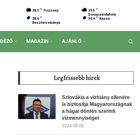
C
C
28.3
Pozsony
29.5
Dunaszerdahely
C
C
28.6
30.4
Kassa
Besztercebánya
IDÉZŐ
MAGAZIN
AJÁNLÓ
Legfrissebb hírek
Szlovákia a vízhiány ellenére
is biztosítja Magyarországnak
a hágai döntés szerinti
vízmennyiséget
2026.08.06.
i