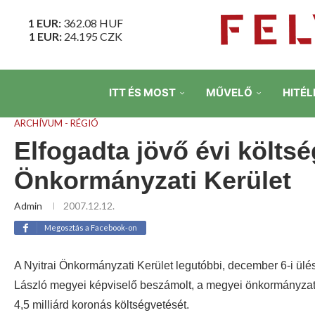
1 EUR:
362.08
HUF
1 EUR:
24.195
CZK
ITT ÉS MOST
MŰVELŐ
HITÉL
ARCHÍVUM - RÉGIÓ
Elfogadta jövő évi költsé
Önkormányzati Kerület
Admin
2007.12.12.
Megosztás a Facebook-on
A Nyitrai Önkormányzati Kerület legutóbbi, december 6-i ülése
László megyei képviselő beszámolt, a megyei önkormányzat 
4,5 milliárd koronás költségvetését.