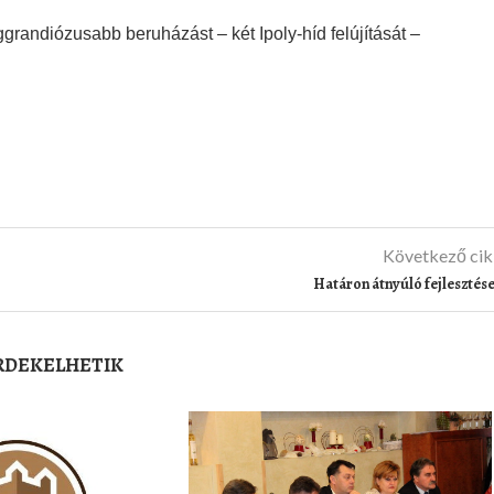
grandiózusabb beruházást – két Ipoly-híd felújítását –
Következő ci
Határon átnyúló fejlesztés
ÉRDEKELHETIK