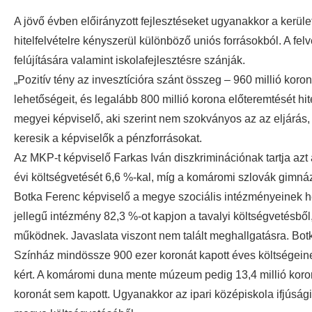
A jövő évben előirányzott fejlesztéseket ugyanakkor a kerület
hitelfelvételre kényszerül különböző uniós forrásokból. A fe
felújítására valamint iskolafejlesztésre szánják.
„Pozitív tény az invesztícióra szánt összeg – 960 millió kor
lehetőségeit, és legalább 800 millió korona előteremtését hit
megyei képviselő, aki szerint nem szokványos az az eljárás,
keresik a képviselők a pénzforrásokat.
Az MKP-t képviselő Farkas Iván diszkriminációnak tartja az
évi költségvetését 6,6 %-kal, míg a komáromi szlovák gimná
Botka Ferenc képviselő a megye szociális intézményeinek he
jellegű intézmény 82,3 %-ot kapjon a tavalyi költségvetésből
működnek. Javaslata viszont nem talált meghallgatásra. Bot
Színház mindössze 900 ezer koronát kapott éves költségeinek
kért. A komáromi duna mente múzeum pedig 13,4 millió koro
koronát sem kapott. Ugyanakkor az ipari középiskola ifjúság