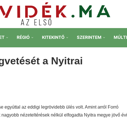
ET
RÉGIÓ
KITEKINTŐ
SZERINTEM
MÚLT
gvetését a Nyitrai
 egyúttal az eddigi legrövidebb ülés volt. Amint arról Forró
nagyobb nézeteltérések nélkül elfogadta Nyitra megye jövő év