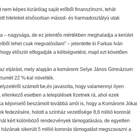
 nem képes kizárólag saját erőből finanszírozni, tehát
lvett hiteleket elsősorban másod- és harmadosztályú utak
ona – nagysága, de ez jelentős mértékben meghaladja a kerület
elből lehet csak megvalósítani” – jelentette ki Farkas Iván
 hogy először elfogadják a költségvetést, majd ezt követően
t az eljárást, mely alapján a komáromi Selye János Gimnázium
ziumét 22 %-kal növelték.
lyzetéről számolt be,és javasolta, hogy valamennyi ilyen
, ellenkező esetben a települések fizetnek rá, ahol ezek
ka képviselő beszámolt továbbá arról is, hogy a Komáromi Jóka
 fedezésére, holott a színház vezetősége 8,6 millió koronát
nát kért különböző rendezvények támogatására, de egyetlen
i házának sikerült 5 millió koronás támogatást megszavazni a