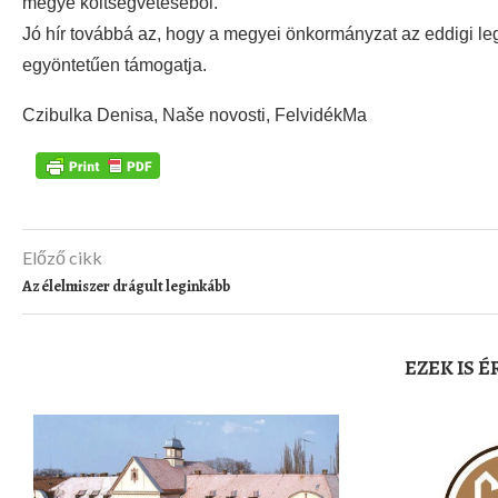
megye költségvetéséből.
Jó hír továbbá az, hogy a megyei önkormányzat az eddigi leg
egyöntetűen támogatja.
Czibulka Denisa, Naše novosti, FelvidékMa
Előző cikk
Az élelmiszer drágult leginkább
EZEK IS 