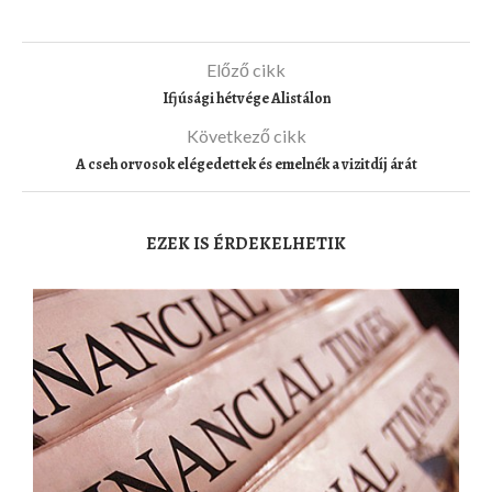
Előző cikk
Ifjúsági hétvége Alistálon
Következő cikk
A cseh orvosok elégedettek és emelnék a vizitdíj árát
EZEK IS ÉRDEKELHETIK