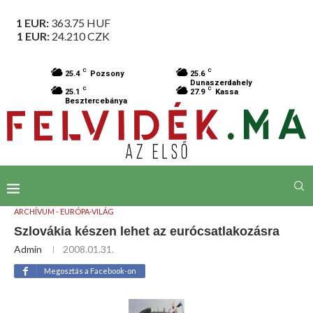
1 EUR:
363.75
HUF
1 EUR:
24.210
CZK
C
C
25.4
Pozsony
25.6
Dunaszerdahely
C
C
25.1
27.9
Kassa
Besztercebánya
ARCHÍVUM - EURÓPA-VILÁG
Szlovákia készen lehet az eurócsatlakozásra
Admin
2008.01.31.
Megosztás a Facebook-on