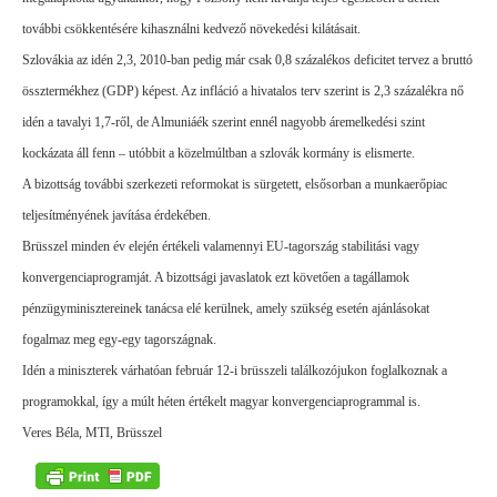
további csökkentésére kihasználni kedvező növekedési kilátásait.
Szlovákia az idén 2,3, 2010-ban pedig már csak 0,8 százalékos deficitet tervez a bruttó
össztermékhez (GDP) képest. Az infláció a hivatalos terv szerint is 2,3 százalékra nő
idén a tavalyi 1,7-ről, de Almuniáék szerint ennél nagyobb áremelkedési szint
kockázata áll fenn – utóbbit a közelmúltban a szlovák kormány is elismerte.
A bizottság további szerkezeti reformokat is sürgetett, elsősorban a munkaerőpiac
teljesítményének javítása érdekében.
Brüsszel minden év elején értékeli valamennyi EU-tagország stabilitási vagy
konvergenciaprogramját. A bizottsági javaslatok ezt követően a tagállamok
pénzügyminisztereinek tanácsa elé kerülnek, amely szükség esetén ajánlásokat
fogalmaz meg egy-egy tagországnak.
Idén a miniszterek várhatóan február 12-i brüsszeli találkozójukon foglalkoznak a
programokkal, így a múlt héten értékelt magyar konvergenciaprogrammal is.
Veres Béla, MTI, Brüsszel