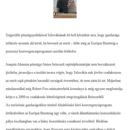
Szigorúbb pénzügypolitikával Szlovákiának fel kell készülnie arra, hogy gazdasága
inflációs nyomás alá kerül, ha bevezeti az eurót – ítélte meg az Európai Bizottság a
pozsonyi konvergenciaprogramot szerdán értékelve.
Joaquín Almunia pénzügyi biztos brüsszeli sajtótájékoztatóján nem bocsátkozott
jóslásba, javasolja-e a testület tavasz végén, hogy Szlovákia már jövőre csatlakozzon
az eurót saját pénzként használó országok övezetéhez, de nem zárta ki ezt. Májusban
mindazonáltal még Robert Fico miniszterelnök kormánya is még egyszer megfontolja,
kérje-e a 2009-es csatlakozás lehetőségének megvizsgálását Brüsszeltől.
Az eurózónás gazdaságokhoz történő felzárkózást leíró konvergenciaprogram
értékelésében az Európai Bizottság úgy vélte, a vázolt államháztartási konszolidációs
pálya összhangban van a hiány leszorítására vonatkozó tervekkel. Bírálóan
megállapította ugyanakkor, hogy Pozsony nem kívánja teljes egészében a deficit