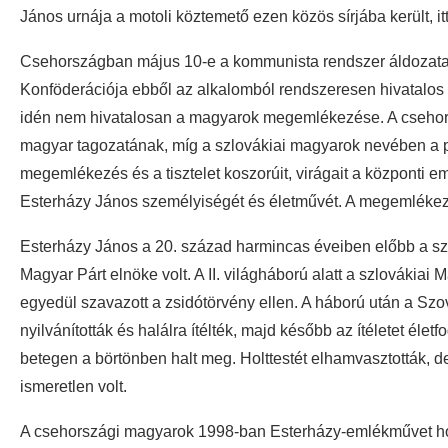
János urnája a motoli köztemető ezen közös sírjába került, it
Csehországban május 10-e a kommunista rendszer áldozatai
Konföderációja ebből az alkalomból rendszeresen hivatalos 
idén nem hivatalosan a magyarok megemlékezése. A csehor
magyar tagozatának, míg a szlovákiai magyarok nevében a p
megemlékezés és a tisztelet koszorúit, virágait a központi
Esterházy János személyiségét és életművét. A megemlékez
Esterházy János a 20. század harmincas éveiben előbb a szl
Magyar Párt elnöke volt. A II. világháború alatt a szlovákia
egyedül szavazott a zsidótörvény ellen. A háború után a Sz
nyilvánították és halálra ítélték, majd később az ítéletet éle
betegen a börtönben halt meg. Holttestét elhamvasztották, d
ismeretlen volt.
A csehországi magyarok 1998-ban Esterházy-emlékművet hoz