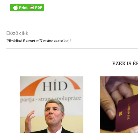
Előző cikk
Pünkösd üzenete: Ne távozzatok el !
EZEK IS 