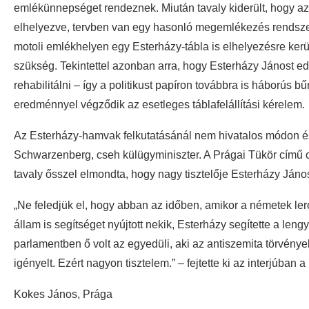
emlékünnepséget rendeznek. Miután tavaly kiderült, hogy a
elhelyezve, tervben van egy hasonló megemlékezés rendsze
motoli emlékhelyen egy Esterházy-tábla is elhelyezésre ker
szükség. Tekintettel azonban arra, hogy Esterházy Jánost 
rehabilitálni – így a politikust papíron továbbra is háborús
eredménnyel végződik az esetleges táblafelállítási kérelem.
Az Esterházy-hamvak felkutatásánál nem hivatalos módon és 
Schwarzenberg, cseh külügyminiszter. A Prágai Tükör című 
tavaly ősszel elmondta, hogy nagy tisztelője Esterházy János
„Ne feledjük el, hogy abban az időben, amikor a németek le
állam is segítséget nyújtott nekik, Esterházy segítette a len
parlamentben ő volt az egyedüli, aki az antiszemita törvénye
igényelt. Ezért nagyon tisztelem.” – fejtette ki az interjúban
Kokes János, Prága