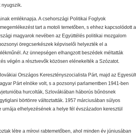
t nyugszik.
nak emléknapja. A csehországi Politikai Foglyok
megemlékezést tart a motoli temetőben, s ehhez kapcsolódott 
szági magyarok nevében az Együttélés politikai mozgalom
ozsonyi öregcserkészek képviselői helyezték el a
 emlékműnél. Az ünnepségen elhangzott beszédek méltatták
és végén a résztvevők közösen elénekelték a Szózatot.
ovákiai Országos Keresztényszocialista Párt, majd az Egyesül
i Magyar Párt elnöke volt, s a pozsonyi parlamentben 1941-ben
ovjetunióba hurcolták, Szlovákiában háborús bűnösnek
tfogytiglani börtönre változtatták. 1957 márciusában súlyos
e urnája elhelyezésének a helye fél évszázadon keresztül
tak létre a mírovi rabtemetőben, ahol minden év júniusában