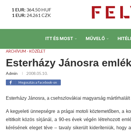
1 EUR:
364.50
HUF
1 EUR:
24.261
CZK
ITT ÉS MOST
MŰVELŐ
HITÉL
ARCHÍVUM - KÖZÉLET
Esterházy Jánosra emlé
Admin
2008.05.10.
Megosztás a Facebook-on
Esterházy Jánosra, a csehszlovákiai magyarság mártírhalált
A kegyeleti ünnepségre a prágai motoli köztemetőben, a kom
eltitkolt közös sírjánál, a 90-es évek végén létrehozott e
kérésének eleget téve – tavaly sikerült kideríteniük, hog