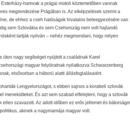
z Esterházy-hamvak a prágai motoli köztemetőben vannak
res megrendezése Prágában is. Az elképzelések szerint a
ülne, de ehhez a cseh hatóságok hivatalos beleegyezésére van
eddig sem Szlovákia és sem Csehország nem volt hajlandó
 bűnösként tartják nyilván – nehéz megmondani, hogy milyen
úton nagy segítséget nyújtott a családnak Karel
csehországi magyar folyóiratnak nyilatkozva Schwarzenberg
nak, elsősorban a háború alatti állásfoglalásaiért.
rohanták Lengyelországot, s ebben sajnos a korabeli szlovák
gyel menekülteket. És azt sem szabad elfelejteni, hogy a szlovák
k ellen szavazott. Az adott időben ez erős jellemet és bátorságo
 a politikus, akinek a nagymamája magyar volt.