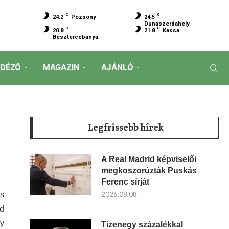
C
C
24.2
Pozsony
24.5
Dunaszerdahely
C
C
20.8
21.8
Kassa
Besztercebánya
IDÉZŐ
MAGAZIN
AJÁNLÓ
Legfrissebb hírek
A Real Madrid képviselői
megkoszorúzták Puskás
Ferenc sírját
és
2026.08.08.
ád
zy
Tizenegy százalékkal