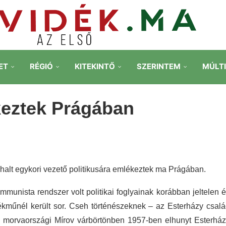
ET
RÉGIÓ
KITEKINTŐ
SZERINTEM
MÚLT
keztek Prágában
 halt egykori vezető politikusára emlékeztek ma Prágában.
munista rendszer volt politikai foglyainak korábban jeltelen 
mlékműnél került sor. Cseh történészeknek – az Esterházy csal
y a morvaországi Mírov várbörtönben 1957-ben elhunyt Esterhá