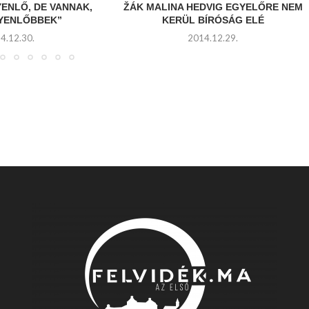
YENLŐ, DE VANNAK,
ŽÁK MALINA HEDVIG EGYELŐRE NEM
GYENLŐBBEK”
KERÜL BÍRÓSÁG ELÉ
4.12.30.
2014.12.29.