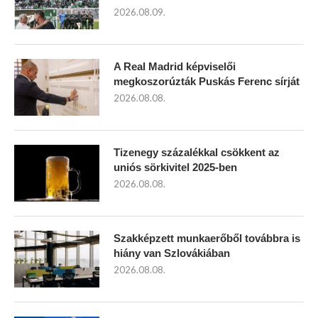
2026.08.09.
A Real Madrid képviselői
megkoszorúzták Puskás Ferenc sírját
2026.08.08.
Tizenegy százalékkal csökkent az
uniós sörkivitel 2025-ben
2026.08.08.
Szakképzett munkaerőből továbbra is
hiány van Szlovákiában
2026.08.08.