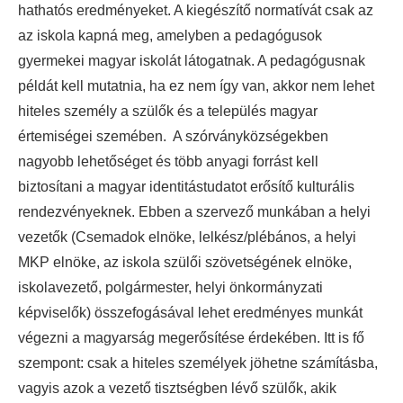
hathatós eredményeket. A kiegészítő normatívát csak az
az iskola kapná meg, amelyben a pedagógusok
gyermekei magyar iskolát látogatnak. A pedagógusnak
példát kell mutatnia, ha ez nem így van, akkor nem lehet
hiteles személy a szülők és a település magyar
értemiségei szemében. A szórványközségekben
nagyobb lehetőséget és több anyagi forrást kell
biztosítani a magyar identitástudatot erősítő kulturális
rendezvényeknek. Ebben a szervező munkában a helyi
vezetők (Csemadok elnöke, lelkész/plébános, a helyi
MKP elnöke, az iskola szülői szövetségének elnöke,
iskolavezető, polgármester, helyi önkormányzati
képviselők) összefogásával lehet eredményes munkát
végezni a magyarság megerősítése érdekében. Itt is fő
szempont: csak a hiteles személyek jöhetne számításba,
vagyis azok a vezető tisztségben lévő szülők, akik