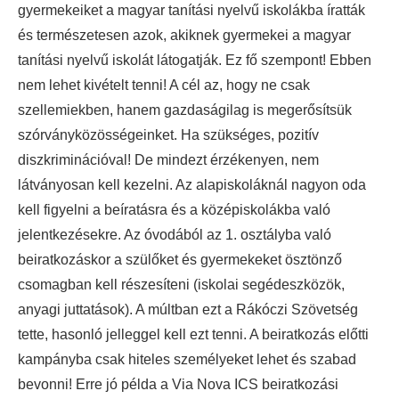
gyermekeiket a magyar tanítási nyelvű iskolákba íratták
és természetesen azok, akiknek gyermekei a magyar
tanítási nyelvű iskolát látogatják. Ez fő szempont! Ebben
nem lehet kivételt tenni! A cél az, hogy ne csak
szellemiekben, hanem gazdaságilag is megerősítsük
szórványközösségeinket. Ha szükséges, pozitív
diszkriminációval! De mindezt érzékenyen, nem
látványosan kell kezelni. Az alapiskoláknál nagyon oda
kell figyelni a beíratásra és a középiskolákba való
jelentkezésekre. Az óvodából az 1. osztályba való
beiratkozáskor a szülőket és gyermekeket ösztönző
csomagban kell részesíteni (iskolai segédeszközök,
anyagi juttatások). A múltban ezt a Rákóczi Szövetség
tette, hasonló jelleggel kell ezt tenni. A beiratkozás előtti
kampányba csak hiteles személyeket lehet és szabad
bevonni! Erre jó példa a Via Nova ICS beiratkozási