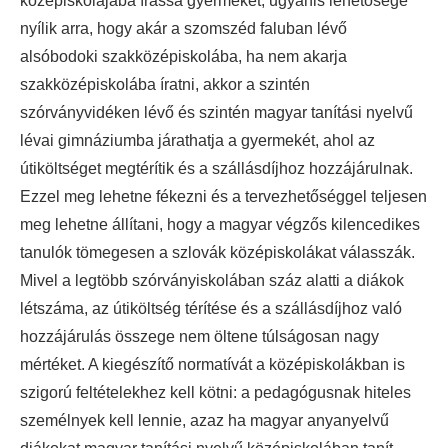
középiskolájába írassa gyermekét, ugyanis lehetősége
nyílik arra, hogy akár a szomszéd faluban lévő
alsóbodoki szakközépiskolába, ha nem akarja
szakközépiskolába íratni, akkor a szintén
szórványvidéken lévő és szintén magyar tanítási nyelvű
lévai gimnáziumba járathatja a gyermekét, ahol az
útiköltséget megtérítik és a szállásdíjhoz hozzájárulnak.
Ezzel meg lehetne fékezni és a tervezhetőséggel teljesen
meg lehetne állítani, hogy a magyar végzős kilencedikes
tanulók tömegesen a szlovák középiskolákat válasszák.
Mivel a legtöbb szórványiskolában száz alatti a diákok
létszáma, az útiköltség térítése és a szállásdíjhoz való
hozzájárulás összege nem öltene túlságosan nagy
mértéket. A kiegészítő normatívát a középiskolákban is
szigorú feltételekhez kell kötni: a pedagógusnak hiteles
személnyek kell lennie, azaz ha magyar anyanyelvű