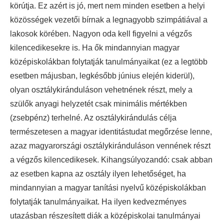
körútja. Ez azért is jó, mert nem minden esetben a helyi
közösségek vezetői bírnak a legnagyobb szimpátiával a
lakosok körében. Nagyon oda kell figyelni a végzős
kilencedikesekre is. Ha ők mindannyian magyar
középiskolákban folytatják tanulmányaikat (ez a legtöbb
esetben májusban, legkésőbb június elején kiderül),
olyan osztálykiránduláson vehetnének részt, mely a
szülők anyagi helyzetét csak minimális mértékben
(zsebpénz) terhelné. Az osztálykirándulás célja
természetesen a magyar identitástudat megőrzése lenne,
azaz magyarországi osztálykiránduláson vennének részt
a végzős kilencedikesek. Kihangsúlyozandó: csak abban
az esetben kapna az osztály ilyen lehetőséget, ha
mindannyian a magyar tanítási nyelvű középiskolákban
folytatják tanulmányaikat. Ha ilyen kedvezményes
utazásban részesített diák a középiskolai tanulmányai