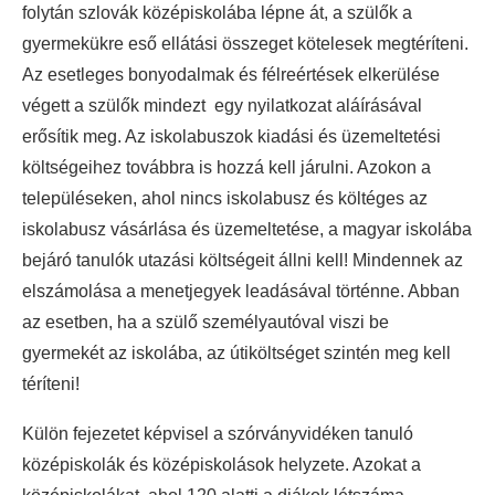
folytán szlovák középiskolába lépne át, a szülők a
gyermekükre eső ellátási összeget kötelesek megtéríteni.
Az esetleges bonyodalmak és félreértések elkerülése
végett a szülők mindezt egy nyilatkozat aláírásával
erősítik meg. Az iskolabuszok kiadási és üzemeltetési
költségeihez továbbra is hozzá kell járulni. Azokon a
településeken, ahol nincs iskolabusz és költéges az
iskolabusz vásárlása és üzemeltetése, a magyar iskolába
bejáró tanulók utazási költségeit állni kell! Mindennek az
elszámolása a menetjegyek leadásával történne. Abban
az esetben, ha a szülő személyautóval viszi be
gyermekét az iskolába, az útiköltséget szintén meg kell
téríteni!
Külön fejezetet képvisel a szórványvidéken tanuló
középiskolák és középiskolások helyzete. Azokat a