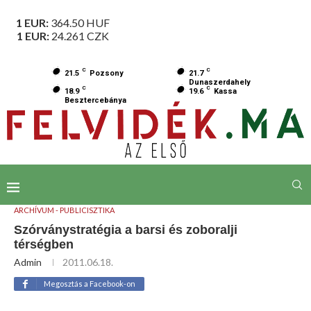
1 EUR:
364.50
HUF
1 EUR:
24.261
CZK
C
C
21.5
Pozsony
21.7
Dunaszerdahely
C
C
18.9
19.6
Kassa
Besztercebánya
ARCHÍVUM - PUBLICISZTIKA
Szórványstratégia a barsi és zoboralji
térségben
Admin
2011.06.18.
Megosztás a Facebook-on