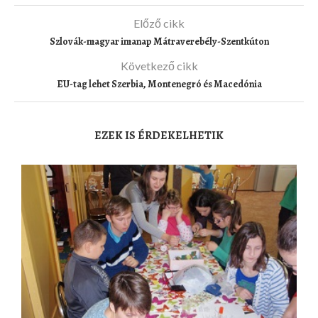
Előző cikk
Szlovák-magyar imanap Mátraverebély-Szentkúton
Következő cikk
EU-tag lehet Szerbia, Montenegró és Macedónia
EZEK IS ÉRDEKELHETIK