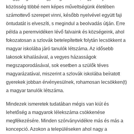
közösség többé nem képes műveltségünk életében
számottevő szerepet vinni, később nyelvével együtt faji
öntudatát is elveszíti, s megindul a beolvadás útján. Erre
példa a peremvidéken lévő falvaink és községeink, ahol
fokozatosan a szlovák betelepítettek folytán lecsökkent a
magyar iskolába járó tanulók létszáma. Az idősebb
lakosok kihalásával, a vegyes házasságok
megszaporodásával, sok esetben a szülők téves
magyarázatával, miszerint a szlovák iskolába beíratott
gyerekek jobban érvényesülnek, rohamosan lecsökken(t)
a magyar tanulók létszáma.
Mindezek ismeretek tudatában mégis van kiút és
lehetőség a magyarok lélekszáma csökkenése
megfékezésére. Minden szórványvidékre más és más a
koncepció. Azokon a településeken ahol nagy a