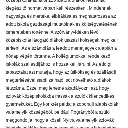
középiskolákat, ahol 120 alatti a diákok létszáma,
kiegészítő normatívában kell részesíteni. Mindennek
nagysága és mértéke, elbírálása és meghatározása az
adott iskola gazdasági mutatóinak és költségvetésének
ismeretében történne. A szórványvidéken lévő
középiskolát látogató diákok utazási költségeit meg kell
téríteni! Az elszámolás a leadott menetjegyek alapján a
hónap végén történne. A kollégiumokkal rendelkező
iskolák szállásdíjához is hozzá kell járulni! Az eddigi
tapasztalat azt mutatja, hogy az útiköltség és szállásdíj
megtérítésével stabilizálható, sőt növelhető a diákok
létszáma. Ezzel meg lehetne akadályozni azt, hogy
szlovák középiskolákba írassák a szülők kilencedikes
gyermeküket. Egy konkrét példa: a zoboralji alapiskolák
valamelyik községéből, például Pogrányból a szülő
meggondolja, hogy a közeli Nyitra valamelyik szlovák