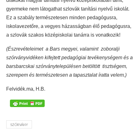
diákokat magyar tanítási nyelvű középiskolában tanít,
gyermeke nem látogathat szlovák tanítási nyelvű iskolát.
Ez a szabály természetesen minden pedagógusra,
iskolavezetőre, a vegyes házasságban élő pedagógusra,
a szlovák szakos középiskolai tanárra is vonatkozik!
(Észrevételeimet a Bars megyei, valamint zoboralji
szórványvidéken kifejtett pedagógiai tevékenységem és a
barsbarcskai szórványtelepülésen betöltött tisztségem,
szerepem és természetesen a tapasztalat íratta velem.)
Felvidék.ma, H.B.
SZÓRVÁNY