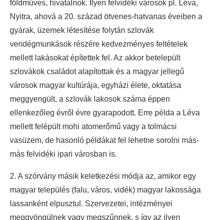
földműves, hivatalnok. Ilyen felvidéki városok pl. Léva,
Nyitra, ahová a 20. század ötvenes-hatvanas éveiben a
gyárak, üzemek létesítése folytán szlovák
vendégmunkások részére kedvezményes feltételek
mellett lakásokat építettek fel. Az akkor betelepült
szlovákok családot alapítottak és a magyar jellegű
városok magyar kultúrája, egyházi élete, oktatása
meggyengült, a szlovák lakosok száma éppen
ellenkezőleg évről évre gyarapodott. Erre példa a Léva
mellett felépült mohi atomerőmű vagy a tolmácsi
vasüzem, de hasonló példákat fel lehetne sorolni más-
más felvidéki ipari városban is.
2. A szórvány másik keletkezési módja az, amikor egy
magyar település (falu, város, vidék) magyar lakossága
lassanként elpusztul. Szervezetei, intézményei
meggyöngülnek vagy megszűnnek, s így az ilyen