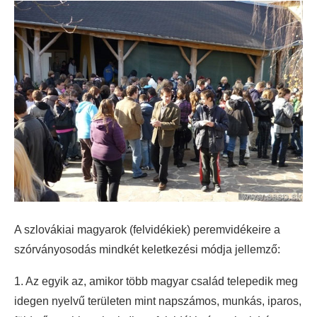
A szlovákiai magyarok (felvidékiek) peremvidékeire a
szórványosodás mindkét keletkezési módja jellemző:
1. Az egyik az, amikor több magyar család telepedik meg
idegen nyelvű területen mint napszámos, munkás, iparos,