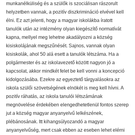
munkanélküliség és a szülők is szociálisan rászorult
helyzetben vannak, a pozitív diszkrimináció elvével kell
élni. Ez azt jelenti, hogy a magyar iskolákba íratott
tanulók után az intézmény olyan kiegészítő normatívát
kapna, mellyel meg lehetne akadályozni a község
kisiskolájának megszűnését. Sajnos, vannak olyan
kisiskolák, ahol 50 alá esett a tanulók létszáma. Ha a
polgármester és az iskolavezető között nagyon jó a
kapcsolat, akkor mindkét felet be kell vonni a koncepció
kidolgozásába. Ezekre az egyeztető tárgyalásokra az
iskola szülői szövetségének elnökét is meg kell hívni. A
pozitív ráhatás, az iskola tanulói létszámának
megnövelése érdekében elengedhetetlenül fontos szerep
jut a község magyar anyanyelvű lelkészének,
plébánosának. Itt kihangsúlyozandó a magyar
anyanyelvűség, mert csak ebben az eseben lehet elérni