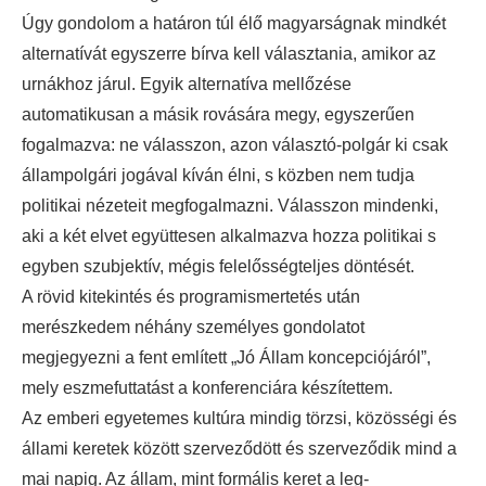
Úgy gondolom a határon túl élő magyarságnak mindkét
alternatívát egyszerre bírva kell választania, amikor az
urnákhoz járul. Egyik alternatíva mellőzése
automatikusan a másik rovására megy, egyszerűen
fogalmazva: ne válasszon, azon választó-polgár ki csak
állampolgári jogával kíván élni, s közben nem tudja
politikai nézeteit megfogalmazni. Válasszon mindenki,
aki a két elvet együttesen alkalmazva hozza politikai s
egyben szubjektív, mégis felelősségteljes döntését.
A rövid kitekintés és programismertetés után
merészkedem néhány személyes gondolatot
megjegyezni a fent említett „Jó Állam koncepciójáról”,
mely eszmefuttatást a konferenciára készítettem.
Az emberi egyetemes kultúra mindig törzsi, közösségi és
állami keretek között szerveződött és szerveződik mind a
mai napig. Az állam, mint formális keret a leg-