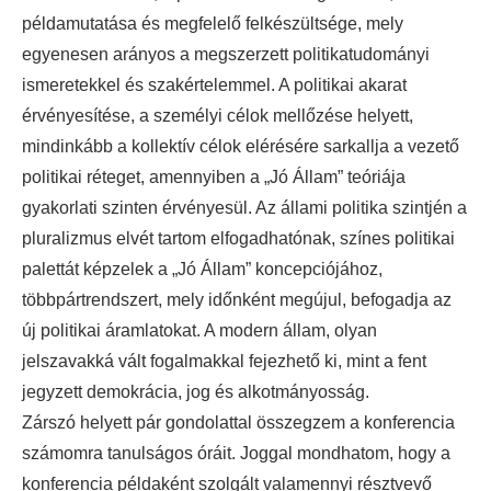
példamutatása és megfelelő felkészültsége, mely
egyenesen arányos a megszerzett politikatudományi
ismeretekkel és szakértelemmel. A politikai akarat
érvényesítése, a személyi célok mellőzése helyett,
mindinkább a kollektív célok elérésére sarkallja a vezető
politikai réteget, amennyiben a „Jó Állam” teóriája
gyakorlati szinten érvényesül. Az állami politika szintjén a
pluralizmus elvét tartom elfogadhatónak, színes politikai
palettát képzelek a „Jó Állam” koncepciójához,
többpártrendszert, mely időnként megújul, befogadja az
új politikai áramlatokat. A modern állam, olyan
jelszavakká vált fogalmakkal fejezhető ki, mint a fent
jegyzett demokrácia, jog és alkotmányosság.
Zárszó helyett pár gondolattal összegzem a konferencia
számomra tanulságos óráit. Joggal mondhatom, hogy a
konferencia példaként szolgált valamennyi résztvevő