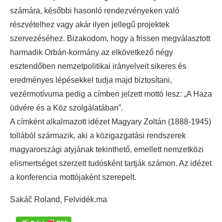
számára, későbbi hasonló rendezvényeken való
részvételhez vagy akár ilyen jellegű projektek
szervezéséhez. Bizakodom, hogy a frissen megválasztott
harmadik Orbán-kormány az elkövetkező négy
esztendőben nemzetpolitikai irányelveit sikeres és
eredményes lépésekkel tudja majd biztosítani,
vezérmotívuma pedig a címben jelzett mottó lesz: „A Haza
üdvére és a Köz szolgálatában”.
A címként alkalmazott idézet Magyary Zoltán (1888-1945)
tollából származik, aki a közigazgatási rendszerek
magyarországi atyjának tekinthető, emellett nemzetközi
elismertséget szerzett tudósként tartják számon. Az idézet
a konferencia mottójaként szerepelt.
Sakáč Roland, Felvidék.ma