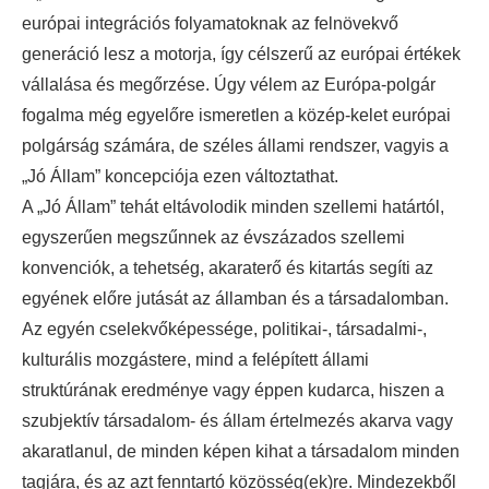
európai integrációs folyamatoknak az felnövekvő
generáció lesz a motorja, így célszerű az európai értékek
vállalása és megőrzése. Úgy vélem az Európa-polgár
fogalma még egyelőre ismeretlen a közép-kelet európai
polgárság számára, de széles állami rendszer, vagyis a
„Jó Állam” koncepciója ezen változtathat.
A „Jó Állam” tehát eltávolodik minden szellemi határtól,
egyszerűen megszűnnek az évszázados szellemi
konvenciók, a tehetség, akaraterő és kitartás segíti az
egyének előre jutását az államban és a társadalomban.
Az egyén cselekvőképessége, politikai-, társadalmi-,
kulturális mozgástere, mind a felépített állami
struktúrának eredménye vagy éppen kudarca, hiszen a
szubjektív társadalom- és állam értelmezés akarva vagy
akaratlanul, de minden képen kihat a társadalom minden
tagjára, és az azt fenntartó közösség(ek)re. Mindezekből