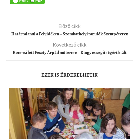
Előző cikk
Határtalanul a Felvidéken – Szombathelyi tanulók Szentpéteren
Következő cikk
Rommá lett Feszty Árpád műterme – Kingyes segítségért kiált
EZEK IS ÉRDEKELHETIK