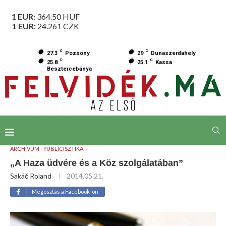
1 EUR:
364.50
HUF
1 EUR:
24.261
CZK
C
C
27.3
Pozsony
29
Dunaszerdahely
C
C
25.8
25.1
Kassa
Besztercebánya
ARCHÍVUM - PUBLICISZTIKA
„A Haza üdvére és a Köz szolgálatában”
Sakáč Roland
2014.05.21.
Megosztás a Facebook-on