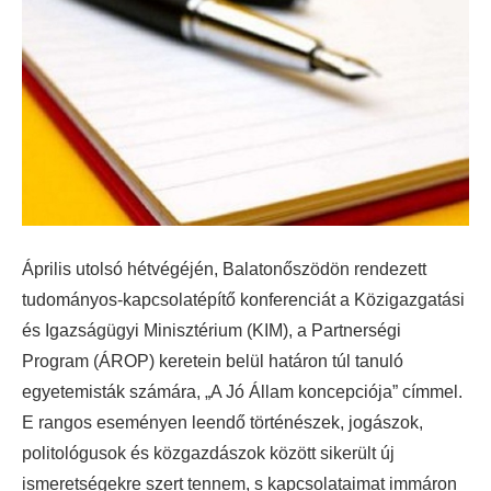
Április utolsó hétvégéjén, Balatonőszödön rendezett
tudományos-kapcsolatépítő konferenciát a Közigazgatási
és Igazságügyi Minisztérium (KIM), a Partnerségi
Program (ÁROP) keretein belül határon túl tanuló
egyetemisták számára, „A Jó Állam koncepciója” címmel.
E rangos eseményen leendő történészek, jogászok,
politológusok és közgazdászok között sikerült új
ismeretségekre szert tennem, s kapcsolataimat immáron