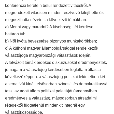
konferencia keretein belül rendezett vitaestről. A
megrendezett vitaesten minden résztvevő kifejthette és
megoszthatta nézeteit a következő témákban:
a) Menni vagy maradni? A kisebbségi lét kérdései
határon túl;
b) Női kvóta bevezetése bizonyos munkakörökben;
c) A külhoni magyar állampolgársággal rendelkezők
választójoga magyarországi választások idején.
A felvázolt témák érdekes diskurzusokat eredményeztek,
jómagam a választójog kérdésében foglaltam állást a
következőképpen: a választójog politikai tekintetben két
alternatívát kínál, elsősorban színesíti és demokratikussá
teszi az adott állam politikai palettáját (amennyiben
eredményes a választás), másodsorban társadalmi
rétegektől függetlenül mindenkit integrál egy
választóközösségbe.