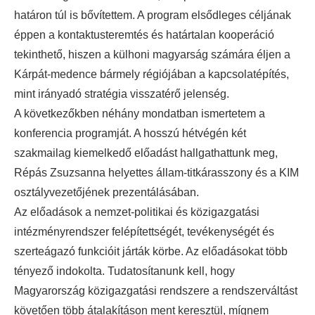
határon túl is bővítettem. A program elsődleges céljának
éppen a kontaktusteremtés és határtalan kooperáció
tekinthető, hiszen a külhoni magyarság számára éljen a
Kárpát-medence bármely régiójában a kapcsolatépítés,
mint irányadó stratégia visszatérő jelenség.
A következőkben néhány mondatban ismertetem a
konferencia programját. A hosszú hétvégén két
szakmailag kiemelkedő előadást hallgathattunk meg,
Répás Zsuzsanna helyettes állam-titkárasszony és a KIM
osztályvezetőjének prezentálásában.
Az előadások a nemzet-politikai és közigazgatási
intézményrendszer felépítettségét, tevékenységét és
szerteágazó funkcióit járták körbe. Az előadásokat több
tényező indokolta. Tudatosítanunk kell, hogy
Magyarország közigazgatási rendszere a rendszerváltást
követően több átalakításon ment keresztül, mígnem