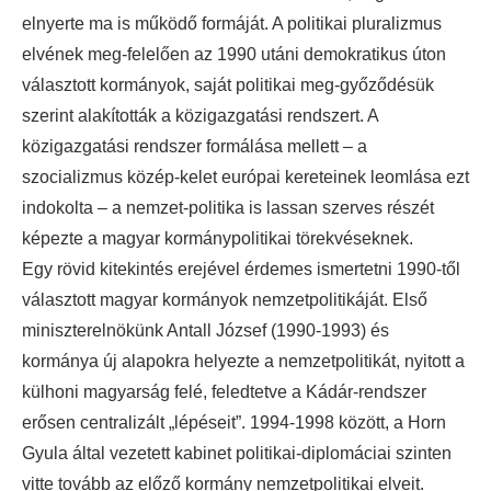
elnyerte ma is működő formáját. A politikai pluralizmus
elvének meg-felelően az 1990 utáni demokratikus úton
választott kormányok, saját politikai meg-győződésük
szerint alakították a közigazgatási rendszert. A
közigazgatási rendszer formálása mellett – a
szocializmus közép-kelet európai kereteinek leomlása ezt
indokolta – a nemzet-politika is lassan szerves részét
képezte a magyar kormánypolitikai törekvéseknek.
Egy rövid kitekintés erejével érdemes ismertetni 1990-től
választott magyar kormányok nemzetpolitikáját. Első
miniszterelnökünk Antall József (1990-1993) és
kormánya új alapokra helyezte a nemzetpolitikát, nyitott a
külhoni magyarság felé, feledtetve a Kádár-rendszer
erősen centralizált „lépéseit”. 1994-1998 között, a Horn
Gyula által vezetett kabinet politikai-diplomáciai szinten
vitte tovább az előző kormány nemzetpolitikai elveit.