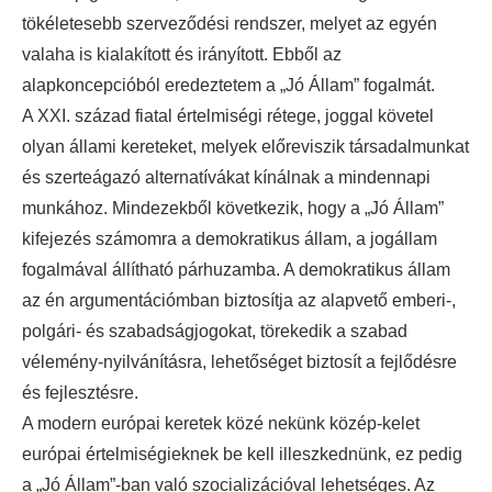
tökéletesebb szerveződési rendszer, melyet az egyén
valaha is kialakított és irányított. Ebből az
alapkoncepcióból eredeztetem a „Jó Állam” fogalmát.
A XXI. század fiatal értelmiségi rétege, joggal követel
olyan állami kereteket, melyek előreviszik társadalmunkat
és szerteágazó alternatívákat kínálnak a mindennapi
munkához. Mindezekből következik, hogy a „Jó Állam”
kifejezés számomra a demokratikus állam, a jogállam
fogalmával állítható párhuzamba. A demokratikus állam
az én argumentációmban biztosítja az alapvető emberi-,
polgári- és szabadságjogokat, törekedik a szabad
vélemény-nyilvánításra, lehetőséget biztosít a fejlődésre
és fejlesztésre.
A modern európai keretek közé nekünk közép-kelet
európai értelmiségieknek be kell illeszkednünk, ez pedig
a „Jó Állam”-ban való szocializációval lehetséges. Az