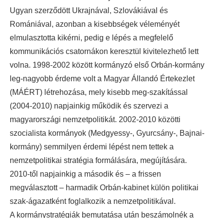
Ugyan szerződött Ukrajnával, Szlovákiával és
Romániával, azonban a kisebbségek véleményét
elmulasztotta kikérni, pedig e lépés a megfelelő
kommunikációs csatornákon keresztül kivitelezhető lett
volna. 1998-2002 között kormányzó első Orbán-kormány
leg-nagyobb érdeme volt a Magyar Állandó Értekezlet
(MÁÉRT) létrehozása, mely kisebb meg-szakítással
(2004-2010) napjainkig működik és szervezi a
magyarországi nemzetpolitikát. 2002-2010 közötti
szocialista kormányok (Medgyessy-, Gyurcsány-, Bajnai-
kormány) semmilyen érdemi lépést nem tettek a
nemzetpolitikai stratégia formálására, megújítására.
2010-től napjainkig a második és – a frissen
megválasztott – harmadik Orbán-kabinet külön politikai
szak-ágazatként foglalkozik a nemzetpolitikával.
A kormánystratégiák bemutatása után beszámolnék a