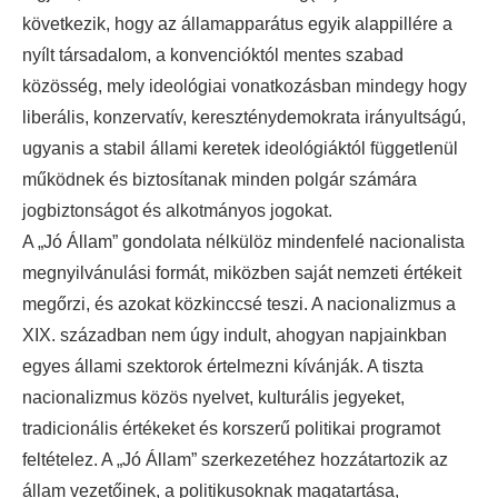
következik, hogy az államapparátus egyik alappillére a
nyílt társadalom, a konvencióktól mentes szabad
közösség, mely ideológiai vonatkozásban mindegy hogy
liberális, konzervatív, kereszténydemokrata irányultságú,
ugyanis a stabil állami keretek ideológiáktól függetlenül
működnek és biztosítanak minden polgár számára
jogbiztonságot és alkotmányos jogokat.
A „Jó Állam” gondolata nélkülöz mindenfelé nacionalista
megnyilvánulási formát, miközben saját nemzeti értékeit
megőrzi, és azokat közkinccsé teszi. A nacionalizmus a
XIX. században nem úgy indult, ahogyan napjainkban
egyes állami szektorok értelmezni kívánják. A tiszta
nacionalizmus közös nyelvet, kulturális jegyeket,
tradicionális értékeket és korszerű politikai programot
feltételez. A „Jó Állam” szerkezetéhez hozzátartozik az
állam vezetőinek, a politikusoknak magatartása,