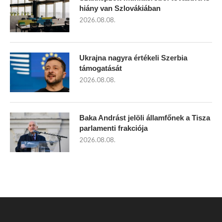
hiány van Szlovákiában
2026.08.08.
Ukrajna nagyra értékeli Szerbia
támogatását
2026.08.08.
Baka Andrást jelöli államfőnek a Tisza
parlamenti frakciója
2026.08.08.