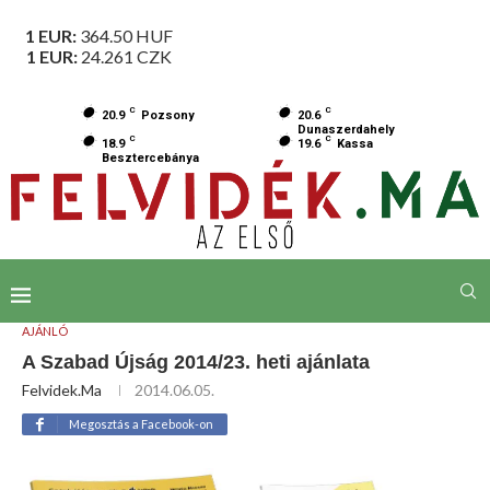
1 EUR:
364.50
HUF
1 EUR:
24.261
CZK
C
C
20.9
Pozsony
20.6
Dunaszerdahely
C
C
18.9
19.6
Kassa
Besztercebánya
AJÁNLÓ
A Szabad Újság 2014/23. heti ajánlata
Felvidek.ma
2014.06.05.
Megosztás a Facebook-on