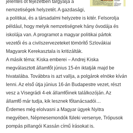
jelentés öt fejezetben tárgyalja a
nemzetiségek helyzetét. A gazdasági,
a politikai, és a társadalmi helyzetre is kitér. Felsorolja
például, hogy melyik nemzetiségnek hány óvodája és
iskolája van. A programot a magyar politikai pártok
vezetői és a civilszervezeteket tömörítő Szlovákiai
Magyarok Kerekasztala is kritizálták.
A másik téma: Kiska emberei – Andrej Kiska
megválasztott államfőt június 15-én iktatják majd be
hivatalába. Továbbra is azt vallja, a polgárok elnöke kíván
lenni. Az első útja június 16-án Budapestre vezet, részt
vesz a Visegrádi 4-ek államfőinek találkozóján. Az
államfő már tudja, kik lesznek főtanácsadói…
Érdemes még elolvasni a Magyar ügyek Nyitra
megyében, Népmesemondók füleki versenye, Trópusok
pompás pillangói Kassán című írásokat is.