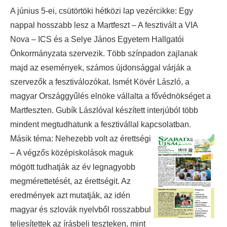
A június 5-ei, csütörtöki hétközi lap vezércikke: Egy
nappal hosszabb lesz a Martfeszt – A fesztivált a VIA
Nova – ICS és a Selye János Egyetem Hallgatói
Önkormányzata szervezik. Több színpadon zajlanak
majd az események, számos újdonsággal várják a
szervezők a fesztiválozókat. Ismét Kövér László, a
magyar Országgyűlés elnöke vállalta a fővédnökséget a
Martfeszten. Gubík Lászlóval készített interjúból több
mindent megtudhatunk a fesztivállal kapcsolatban.
Másik téma: Nehezebb volt az érettségi
– A végzős középiskolások maguk
mögött tudhatják az év legnagyobb
megmérettetését, az érettségit. Az
eredmények azt mutatják, az idén
magyar és szlovák nyelvből rosszabbul
teljesítettek az írásbeli teszteken, mint