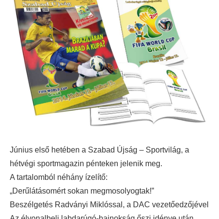
Június első hetében a Szabad Újság – Sportvilág, a
hétvégi sportmagazin pénteken jelenik meg.
A tartalomból néhány ízelítő:
„Derűlátásomért sokan megmosolyogtak!”
Beszélgetés Radványi Miklóssal, a DAC vezetőedzőjével
Az élvonalbeli labdarúgó-bajnokság őszi idénye után