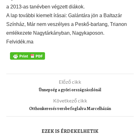
a 2013-as tanévben végzett diákok.
A lap további kiemelt írásai: Galántára jön a Baltazár
Színház, Már nem veszélyes a Peskő-barlang, Trianon
emlékezete Nagytárkányban, Nagykaposon.
Felvidék.ma
Előző cikk
Ünnepség a győri országzászlónál
Következő cikk
Otthonkeresés versbe foglalva Marcelházán
EZEK IS ÉRDEKELHETIK