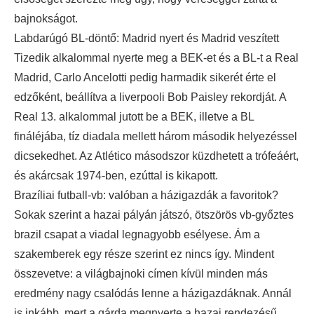
bajnokságot.
Labdarúgó BL-döntő: Madrid nyert és Madrid veszített
Tizedik alkalommal nyerte meg a BEK-et és a BL-t a Real
Madrid, Carlo Ancelotti pedig harmadik sikerét érte el
edzőként, beállítva a liverpooli Bob Paisley rekordját. A
Real 13. alkalommal jutott be a BEK, illetve a BL
fináléjába, tíz diadala mellett három második helyezéssel
dicsekedhet. Az Atlético másodszor küzdhetett a trófeáért,
és akárcsak 1974-ben, ezúttal is kikapott.
Brazíliai futball-vb: valóban a házigazdák a favoritok?
Sokak szerint a hazai pályán játszó, ötszörös vb-győztes
brazil csapat a viadal legnagyobb esélyese. Ám a
szakemberek egy része szerint ez nincs így. Mindent
összevetve: a világbajnoki címen kívül minden más
eredmény nagy csalódás lenne a házigazdáknak. Annál
is inkább, mert a gárda megnyerte a hazai rendezésű