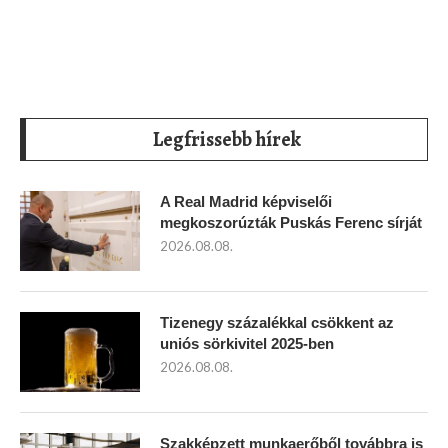
Legfrissebb hírek
A Real Madrid képviselői
megkoszorúzták Puskás Ferenc sírját
2026.08.08.
Tizenegy százalékkal csökkent az
uniós sörkivitel 2025-ben
2026.08.08.
Szakképzett munkaerőből továbbra is