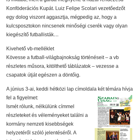
Konföderációs Kupát. Luiz Felipe Scolari vezetőedzőt
egy dolog viszont aggasztja, mégpedig az, hogy a
kulcsposztokon nincsenek minőségi cserék vagy olyan
kiegészítő futballisták…
Kivehető vb-melléklet
Kövesse a futball-világbajnokság történéseit – a vb
részletes műsora, kitölthető táblázatok – vezesse a
csapatok útját egészen a döntőig.
A június 3-ai, keddi hétközi lap címoldala két témára hívja
fel a figyelmet:
Ismét rólunk, nélkülünk címmel
részleteket és véleményeket találni a
kormány nemzeti kisebbségek
helyzetéről szóló jelentéséről. A