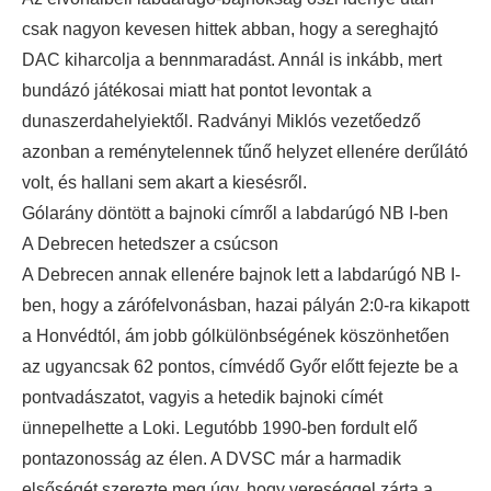
csak nagyon kevesen hittek abban, hogy a sereghajtó
DAC kiharcolja a bennmaradást. Annál is inkább, mert
bundázó játékosai miatt hat pontot levontak a
dunaszerdahelyiektől. Radványi Miklós vezetőedző
azonban a reménytelennek tűnő helyzet ellenére derűlátó
volt, és hallani sem akart a kiesésről.
Gólarány döntött a bajnoki címről a labdarúgó NB I-ben
A Debrecen hetedszer a csúcson
A Debrecen annak ellenére bajnok lett a labdarúgó NB I-
ben, hogy a zárófelvonásban, hazai pályán 2:0-ra kikapott
a Honvédtól, ám jobb gólkülönbségének köszönhetően
az ugyancsak 62 pontos, címvédő Győr előtt fejezte be a
pontvadászatot, vagyis a hetedik bajnoki címét
ünnepelhette a Loki. Legutóbb 1990-ben fordult elő
pontazonosság az élen. A DVSC már a harmadik
elsőségét szerezte meg úgy, hogy vereséggel zárta a