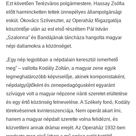
Ezt követően Terézváros polgármestere, Hassay Zsófia
előtt harmincketten tettek ünnepélyes állampolgársági
esküt. Ókovács Szilveszter, az Operaház főigazgatója
köszöntője után az est első részében Pál István
„Szalonna” és Bandájának táncháza hangolta magyar
népi dallamokra a közönséget.
„Egy nép legjobban a népdalain keresztül ismerhető
meg” – vallotta Kodály Zoltán, a magyar zene egyik
legmeghatározóbb képviselője, akinek komponistaként,
népdalgyűjtőként és zenepedagógusként egyaránt
szívügye volt a magyar népzene iránti szeretet elültetése
és egy értő közönség felnevelése. A Székely fonó, Kodály
törekvéseinek kvintesszenciája. Nem operát akart írni,
hanem a magyar népdalt szerette volna felidézni, és
közvetíteni annak drámai erejét. Az Operaház 1932-ben