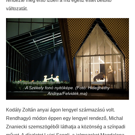
rendezte meg első ízben a mű egész estét betöltő
változatát.
A Székely fonó nyitóképe. (Fotó: Hideghéthy
Andrea/Felvidék.ma)
Kodály Zoltán anyai ágon lengyel származású volt.
Rendhagyó módon éppen egy lengyel rendező, Michal
Znaniecki szemszögéből láthatja a közönség a színpadi