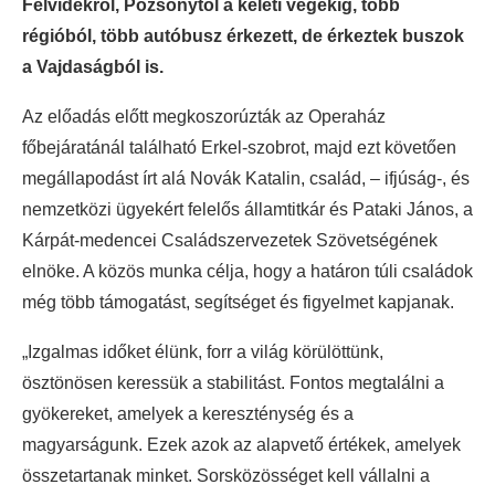
Felvidékről, Pozsonytól a keleti végekig, több
régióból, több autóbusz érkezett, de érkeztek buszok
a Vajdaságból is.
Az előadás előtt megkoszorúzták az Operaház
főbejáratánál található Erkel-szobrot, majd ezt követően
megállapodást írt alá Novák Katalin, család, – ifjúság-, és
nemzetközi ügyekért felelős államtitkár és Pataki János, a
Kárpát-medencei Családszervezetek Szövetségének
elnöke. A közös munka célja, hogy a határon túli családok
még több támogatást, segítséget és figyelmet kapjanak.
„Izgalmas időket élünk, forr a világ körülöttünk,
ösztönösen keressük a stabilitást. Fontos megtalálni a
gyökereket, amelyek a kereszténység és a
magyarságunk. Ezek azok az alapvető értékek, amelyek
összetartanak minket. Sorsközösséget kell vállalni a