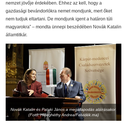
nemzet jövője érdekében. Ehhez az kell, hogy a
gazdasági bevándorlókra nemet mondjunk, mert őket
nem tudjuk eltartani. De mondjunk igent a határon túli
magyarokra” – mondta ünnepi beszédében Novák Katalin
államtitkár.
Novák Katalin és Pataki János a megállapodás aláírásakor.
(Fotó: Hideghéthy Andrea/Felvidék.ma)