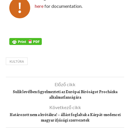
here
for documentation.
KULTÚRA
Előző cikk
Sulík levélben figyelmezteti az Európai Bíróságot Procházka
alkalmatlanságára
Következő cikk
Határozott nem a kvótákra! – állást foglaltak a Kárpát-medencei
magyar ifjúsági szervezetek