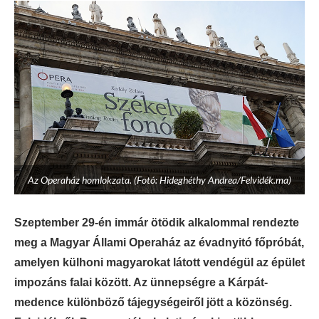
Az Operaház homlokzata. (Fotó: Hideghéthy Andrea/Felvidék.ma)
Szeptember 29-én immár ötödik alkalommal rendezte
meg a Magyar Állami Operaház az évadnyitó főpróbát,
amelyen külhoni magyarokat látott vendégül az épület
impozáns falai között. Az ünnepségre a Kárpát-
medence különböző tájegységeiről jött a közönség.