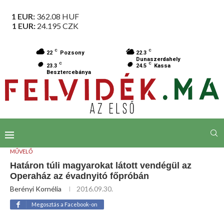
1 EUR:
362.08
HUF
1 EUR:
24.195
CZK
C
C
22
Pozsony
22.3
Dunaszerdahely
C
C
23.3
24.5
Kassa
Besztercebánya
MŰVELŐ
Határon túli magyarokat látott vendégül az
Operaház az évadnyitó főpróbán
Berényi Kornélia
2016.09.30.
Megosztás a Facebook-on