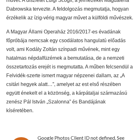
művet. A díszletet Luigi Scogli, a jelmezeket Magdalena
Dabrowska tervezte. A feldolgozás megmutatja, hogyan
érzékelik az ízig-vérig magyar művet a külföldi művészek.
A Magyar Állami Operaház 2016/2017-es évadának
főpróbája nemcsak egy csodálatos hangulatú előadás
volt, ami Kodály Zoltán színpadi művének, mint egy
hatalmas népdalfüzérnek a bemutatása, de a nemzeti
összetartozás erejét is megmutatta. A műben felcsendül a
Felvidék-szerte ismert magyar népzenei dallam, az „A
csitári hegyek alatt…”, amelyet az est első részében
együtt énekelt el a közönség, a kárpátaljai származású
zenész Pál István „Szalonna” és Bandájának
kíséretében.
Google Photos Client ID not defined. See