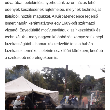
udvarában betekintést nyerhettünk az ónmázas fehér
edények készítésének rejtelmeibe, melynek technikáját
Itáliából, hozták magukkal. A Kárpát-medence legelső
ismert habán kerámiatárgya egy 1609-ből származó
víztartó. Egyedülálló motívumviláguk, színkezelésük és
technikájuk – mely nagyon különbözött környezetük népi
fazekasságától – hamar közkedveltté tette a habán
fazekasok termékeit, eleinte csak főúri körökben, később
a szélesebb néprétegekben is.