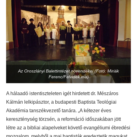
Az Oroszlányi Balettintézet növendékei (Fotó: Miriák
Ferenc/Felvidék.ma)
A hálaadó istentiszteleten igét hirdetett dr. Mészáros
Kálmán lelkipásztor, a budapesti Baptista Teológiai
Akadémia tanszékvezető tanára. „A kétezer éves
kereszténység törzsén, a reformáció időszakában jött
létre az a bibliai alapelveket követő evangéliumi ébredési
mozgalom, melyből a mai baptisták eredeztetik magukat.