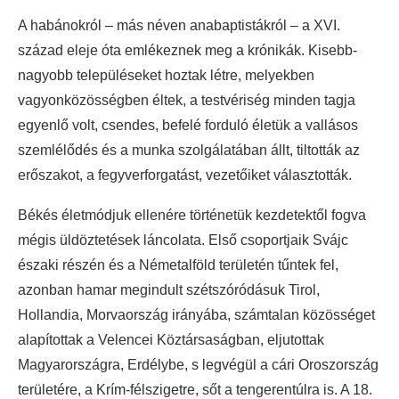
A habánokról – más néven anabaptistákról – a XVI.
század eleje óta emlékeznek meg a krónikák. Kisebb-
nagyobb településeket hoztak létre, melyekben
vagyonközösségben éltek, a testvériség minden tagja
egyenlő volt, csendes, befelé forduló életük a vallásos
szemlélődés és a munka szolgálatában állt, tiltották az
erőszakot, a fegyverforgatást, vezetőiket választották.
Békés életmódjuk ellenére történetük kezdetektől fogva
mégis üldöztetések láncolata. Első csoportjaik Svájc
északi részén és a Németalföld területén tűntek fel,
azonban hamar megindult szétszóródásuk Tirol,
Hollandia, Morvaország irányába, számtalan közösséget
alapítottak a Velencei Köztársaságban, eljutottak
Magyarországra, Erdélybe, s legvégül a cári Oroszország
területére, a Krím-félszigetre, sőt a tengerentúlra is. A 18.