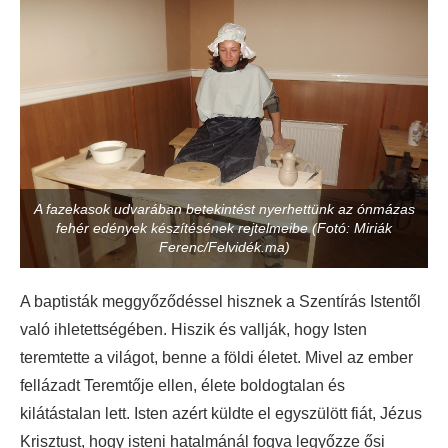
A fazekasok udvarában betekintést nyerhettünk az ónmázas
fehér edények készítésének rejtelmeibe (Fotó: Miriák
Ferenc/Felvidék.ma)
A baptisták meggyőződéssel hisznek a Szentírás Istentől
való ihletettségében. Hiszik és vallják, hogy Isten
teremtette a világot, benne a földi életet. Mivel az ember
fellázadt Teremtője ellen, élete boldogtalan és
kilátástalan lett. Isten azért küldte el egyszülött fiát, Jézus
Krisztust, hogy isteni hatalmánál fogva legyőzze ősi