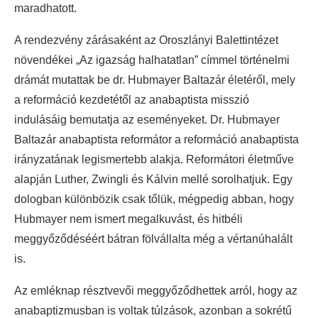
maradhatott.
A rendezvény zárásaként az Oroszlányi Balettintézet
növendékei „Az igazság halhatatlan” címmel történelmi
drámát mutattak be dr. Hubmayer Baltazár életéről, mely
a reformáció kezdetétől az anabaptista misszió
indulásáig bemutatja az eseményeket. Dr. Hubmayer
Baltazár anabaptista reformátor a reformáció anabaptista
irányzatának legismertebb alakja. Reformátori életműve
alapján Luther, Zwingli és Kálvin mellé sorolhatjuk. Egy
dologban különbözik csak tőlük, mégpedig abban, hogy
Hubmayer nem ismert megalkuvást, és hitbéli
meggyőződéséért bátran fölvállalta még a vértanúhalált
is.
Az emléknap résztvevői meggyőződhettek arról, hogy az
anabaptizmusban is voltak túlzások, azonban a sokrétű