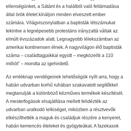
ellenségünket, a Sátánt és a halálból való feltámadása
által örök életet kínáljon minden elveszett ember
számára. Világviszonylatban a baptisták létszámukat
tekintve a legnépesebb protestáns irányzattá váltak az
elmúlt évszázadok alatt. Legnagyobb lélekszámban az
amerikai kontinensen élnek. A nagyvilágon élő baptisták
száma – családtagjaikkal együtt – megközelíti a 110
milliót” – mondta az igehirdető.
Az emléknap vendégeinek lehetőségük nyílt arra, hogy a
habán udvarban korhű ruhában szakavatott segítőkkel
megtanulják a különböző kézműves termékek készítését.
A mesterfogások elsajátítása mellett felidézték az
udvarban uralkodó lelkiséget, miközben a résztvevők
elkészíthették a maguk és családjuk részére a kenyeret,
habán kemencés ételeket és gyógyteákat. A fazekasok