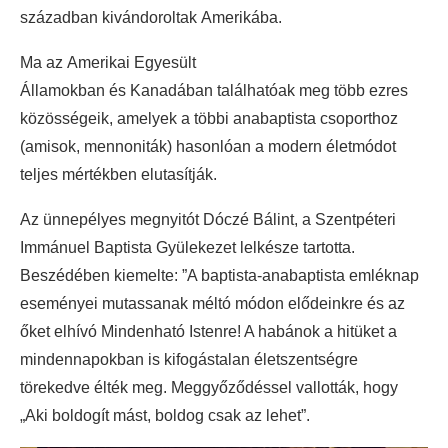
században kivándoroltak Amerikába.
Ma az Amerikai Egyesült
Államokban és Kanadában találhatóak meg több ezres
közösségeik, amelyek a többi anabaptista csoporthoz
(amisok, mennoniták) hasonlóan a modern életmódot
teljes mértékben elutasítják.
Az ünnepélyes megnyitót Dóczé Bálint, a Szentpéteri
Immánuel Baptista Gyülekezet lelkésze tartotta.
Beszédében kiemelte: ”A baptista-anabaptista emléknap
eseményei mutassanak méltó módon elődeinkre és az
őket elhívó Mindenható Istenre! A habánok a hitüket a
mindennapokban is kifogástalan életszentségre
törekedve élték meg. Meggyőződéssel vallották, hogy
„Aki boldogít mást, boldog csak az lehet”.