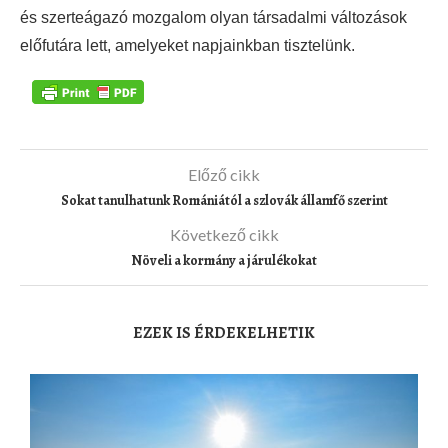
és szerteágazó mozgalom olyan társadalmi változások
előfutára lett, amelyeket napjainkban tisztelünk.
Előző cikk
Sokat tanulhatunk Romániától a szlovák államfő szerint
Következő cikk
Növeli a kormány a járulékokat
EZEK IS ÉRDEKELHETIK