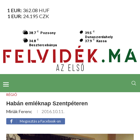
1 EUR:
362.08
HUF
1 EUR:
24.195
CZK
C
C
38.7
Pozsony
39.5
Dunaszerdahely
C
C
34.8
37.9
Kassa
Besztercebánya
RÉGIÓ
Habán emléknap Szentpéteren
Miriák Ferenc
2016.10.11.
Megosztás a Facebook-on