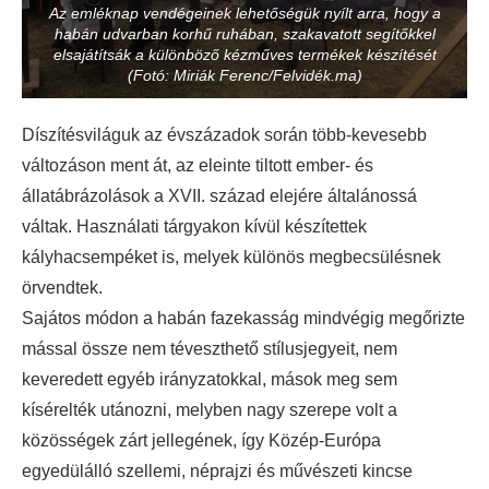
Az emléknap vendégeinek lehetőségük nyílt arra, hogy a
habán udvarban korhű ruhában, szakavatott segítőkkel
elsajátítsák a különböző kézműves termékek készítését
(Fotó: Miriák Ferenc/Felvidék.ma)
Díszítésviláguk az évszázadok során több-kevesebb
változáson ment át, az eleinte tiltott ember- és
állatábrázolások a XVII. század elejére általánossá
váltak. Használati tárgyakon kívül készítettek
kályhacsempéket is, melyek különös megbecsülésnek
örvendtek.
Sajátos módon a habán fazekasság mindvégig megőrizte
mással össze nem téveszthető stílusjegyeit, nem
keveredett egyéb irányzatokkal, mások meg sem
kísérelték utánozni, melyben nagy szerepe volt a
közösségek zárt jellegének, így Közép-Európa
egyedülálló szellemi, néprajzi és művészeti kincse