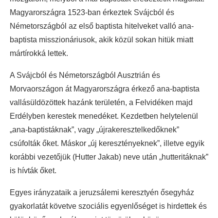
Magyarországra 1523-ban érkeztek Svájcból és
Németországból az első baptista hitelveket valló ana-
baptista misszionáriusok, akik közül sokan hitük miatt
mártírokká lettek.
A Svájcból és Németországból Ausztrián és
Morvaországon át Magyarországra érkező ana-baptista
vallásüldözöttek hazánk területén, a Felvidéken majd
Erdélyben kerestek menedéket. Kezdetben helytelenül
„ana-baptistáknak”, vagy „újrakeresztelkedőknek”
csúfolták őket. Máskor „új keresztényeknek”, illetve egyik
korábbi vezetőjük (Hutter Jakab) neve után „hutteritáknak”
is hívták őket.
Egyes irányzataik a jeruzsálemi keresztyén ősegyház
gyakorlatát követve szociális egyenlőséget is hirdettek és