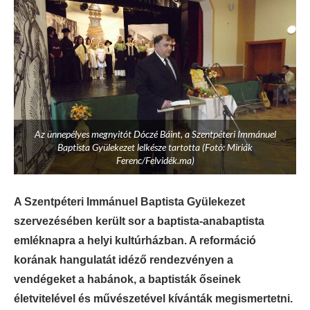
Az ünnepélyes megnyitót Dóczé Báint, a Szentpéteri Immánuel
Baptista Gyülekezet lelkésze tartotta (Fotó: Miriák
Ferenc/Felvidék.ma)
A Szentpéteri Immánuel Baptista Gyülekezet
szervezésében került sor a baptista-anabaptista
emléknapra a helyi kultúrházban. A reformáció
korának hangulatát idéző rendezvényen a
vendégeket a habánok, a baptisták őseinek
életvitelével és művészetével kívánták megismertetni.