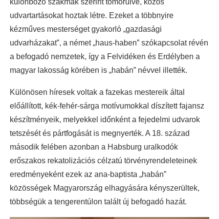
különböző szakmák szerint tömörülve, közös
udvartartásokat hoztak létre. Ezeket a többnyire
kézműves mesterséget gyakorló „gazdasági
udvarházakat”, a német „haus-haben” szókapcsolat révén
a befogadó nemzetek, így a Felvidéken és Erdélyben a
magyar lakosság körében is „habán” névvel illették.
Különösen híresek voltak a fazekas mestereik által
előállított, kék-fehér-sárga motívumokkal díszített fajansz
készítményeik, melyekkel időnként a fejedelmi udvarok
tetszését és pártfogását is megnyerték. A 18. század
második felében azonban a Habsburg uralkodók
erőszakos rekatolizációs célzatú törvényrendeleteinek
eredményeként ezek az ana-baptista „habán”
közösségek Magyarország elhagyására kényszerültek,
többségük a tengerentúlon talált új befogadó hazát.