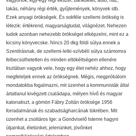
vagyonok, egy-egy régi ékszer, bankbetét, autó, ház,
lakás, néhány régi érték, gyűjtemények, könyvek stb.
Ezek anyagi örökségek. És sokféle szellemi örökség is
létezik: értékrend, magyarságtudat, világnézet. Nehezen
tudok azonban nehezebb örökséget elképzelni, mint ez a
kicsiny könyvecske. Nincs 20 dkg földi súlya ennek a
Szentírásnak, de szellemi-lelki-szívbéli súlya számomra
felbecsülhetetlen és minden eltökéltségem ellenére
tisztában vagyok vele, hogy egy élet nehéz ahhoz, hogy
megfeleljek ennek az örökségnek. Mégis, megpróbálom
mondatokba fogalmazni, mit üzenhet a kommunisták által
ártatlanul kivégzett családapa, mélyen hívő és magyar
katonatiszt, a gömöri Fábry Zoltán öröksége 1956
forradalmának és szabadságharcának tükrében. Mit
üzenhet a zsoltáros Ige: a Gondviselő Istenre hagyni
útjainkat, életünket, jelenünket, jövőnket