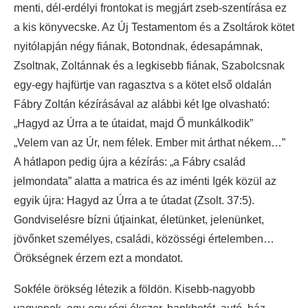
menti, dél-erdélyi frontokat is megjárt zseb-szentírása ez
a kis könyvecske. Az Új Testamentom és a Zsoltárok kötet
nyitólapján négy fiának, Botondnak, édesapámnak,
Zsoltnak, Zoltánnak és a legkisebb fiának, Szabolcsnak
egy-egy hajfürtje van ragasztva s a kötet első oldalán
Fábry Zoltán kézírásával az alábbi két Ige olvasható:
„Hagyd az Úrra a te útaidat, majd Ő munkálkodik”
„Velem van az Úr, nem félek. Ember mit árthat nékem…”
A hátlapon pedig újra a kézírás: „a Fábry család
jelmondata” alatta a matrica és az iménti Igék közül az
egyik újra: Hagyd az Úrra a te útadat (Zsolt. 37:5).
Gondviselésre bízni útjainkat, életünket, jelenünket,
jövőnket személyes, családi, közösségi értelemben…
Örökségnek érzem ezt a mondatot.
Sokféle örökség létezik a földön. Kisebb-nagyobb