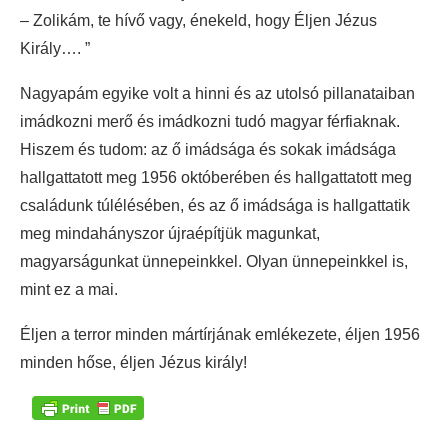
– Zolikám, te hívő vagy, énekeld, hogy Éljen Jézus
Király…. ”
Nagyapám egyike volt a hinni és az utolsó pillanataiban
imádkozni merő és imádkozni tudó magyar férfiaknak.
Hiszem és tudom: az ő imádsága és sokak imádsága
hallgattatott meg 1956 októberében és hallgattatott meg
családunk túlélésében, és az ő imádsága is hallgattatik
meg mindahányszor újraépítjük magunkat,
magyarságunkat ünnepeinkkel. Olyan ünnepeinkkel is,
mint ez a mai.
Éljen a terror minden mártírjának emlékezete, éljen 1956
minden hőse, éljen Jézus király!