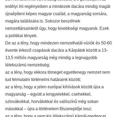
erdélyi író regényeiben a mindezek dacára mindig magát
újraépíteni képes magyar család, a magyarság sorsára,
magára találására is. Sokszor beszélnek
nemzettársainkról úgy, hogy kisebbségi magyarok. Ezek
a politikai tények.
De az a tény, hogy mindezen nemzethalál-víziók és 50-60
évente érkező csapások dacára a Kárpátok között a 13-
13,5 milliós magyarság még mindig a legnagyobb
lélekszámú nemzetiség;
az a tény, hogy ekkora tömeget egyetlenegy nemzet nem
tud felmutatni történelmi határaink között;
az a tény, hogy a jelen európai kihívások között újra a
magyarság – együtt a lengyelekkel, csehekkel,
szlovákokkal, horvátokkal és valószínű még sokan
másokkal – újra a történelem főszereplője lesz;
az a tény, hogy a nem kis lélekszámú kárpát-medencei