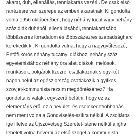
akarat, düh, ellenállás, tenniakarás vezérli. De csak első
ránézésre van szerepe az emberi akaratnak. Ki gondolta
volna 1956 októberében, hogy néhány tucat vagy néhány
száz diák dühéből, ellenállásából, tenniakarásából
többtízezres forradalom és többszázezres szabadságharc
kerekedik ki. Ki gondolta volna, hogy a nagygyűlésező,
Petőfi-körös néhány tucatnyi diákhoz, néhány száz
egyetemistához néhány óra alatt diákok, melósok,
munkások, polgárok tízezrei csatlakoznak s egy-két
napon belül az egész ország csatlakozik a gyilkos
szovjet-kommunista rezsim megdöntéséhez? Ha
gondolta is valaki, egyszerű belátni, hogy ez az
elementáris erő, ez a hevület- és cselekedetrobbanás
nem ment volna a Gondviselés-szikra nélkül. A zsoltáros
Ige illetve az Újszövetség Szeretet-istene nélkül aligha
lehetett volna beverni az első szöget a kommunista