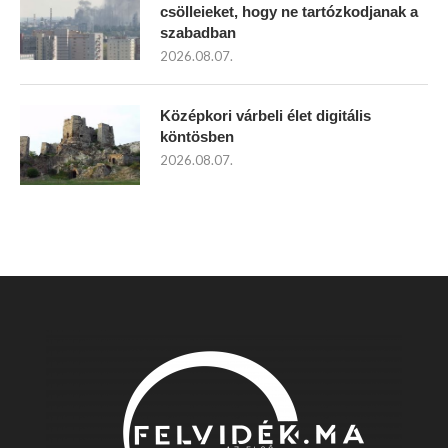
csölleieket, hogy ne tartózkodjanak a
szabadban
2026.08.07.
Középkori várbeli élet digitális
köntösben
2026.08.07.