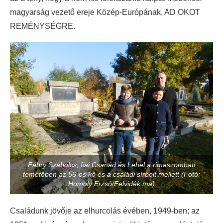
magyarság vezető ereje Közép-Európának, AD OKOT
REMÉNYSÉGRE.
Fábry Szabolcs, fiai Csanád és Lehel a rimaszombati
temetőben az 56-os kő és a családi sírbolt mellett (Fotó:
Homoly Erzsó/Felvidék.ma)
Családunk jövője az elhurcolás évében, 1949-ben; az