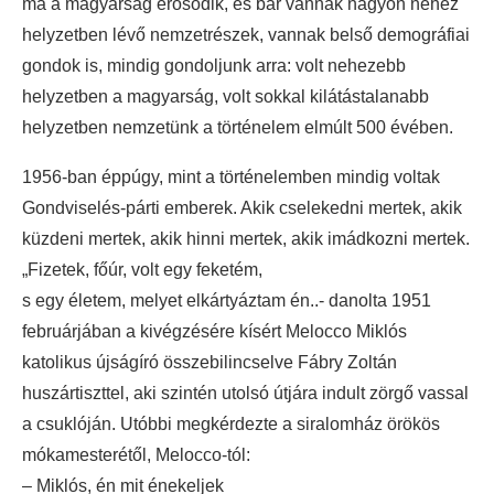
ma a magyarság erősödik, és bár vannak nagyon nehéz
helyzetben lévő nemzetrészek, vannak belső demográfiai
gondok is, mindig gondoljunk arra: volt nehezebb
helyzetben a magyarság, volt sokkal kilátástalanabb
helyzetben nemzetünk a történelem elmúlt 500 évében.
1956-ban éppúgy, mint a történelemben mindig voltak
Gondviselés-párti emberek. Akik cselekedni mertek, akik
küzdeni mertek, akik hinni mertek, akik imádkozni mertek.
„Fizetek, főúr, volt egy feketém,
s egy életem, melyet elkártyáztam én..- danolta 1951
februárjában a kivégzésére kísért Melocco Miklós
katolikus újságíró összebilincselve Fábry Zoltán
huszártiszttel, aki szintén utolsó útjára indult zörgő vassal
a csuklóján. Utóbbi megkérdezte a siralomház örökös
mókamesterétől, Melocco-tól:
– Miklós, én mit énekeljek