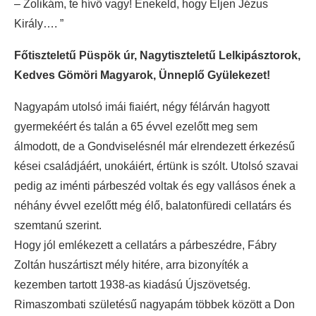
– Zolikám, te hívő vagy! Énekeld, hogy Éljen Jézus
Király…. ”
Főtiszteletű Püspök úr, Nagytiszteletű Lelkipásztorok,
Kedves Gömöri Magyarok, Ünneplő Gyülekezet!
Nagyapám utolsó imái fiaiért, négy félárván hagyott
gyermekéért és talán a 65 évvel ezelőtt meg sem
álmodott, de a Gondviselésnél már elrendezett érkezésű
kései családjáért, unokáiért, értünk is szólt. Utolsó szavai
pedig az iménti párbeszéd voltak és egy vallásos ének a
néhány évvel ezelőtt még élő, balatonfüredi cellatárs és
szemtanú szerint.
Hogy jól emlékezett a cellatárs a párbeszédre, Fábry
Zoltán huszártiszt mély hitére, arra bizonyíték a
kezemben tartott 1938-as kiadású Újszövetség.
Rimaszombati születésű nagyapám többek között a Don