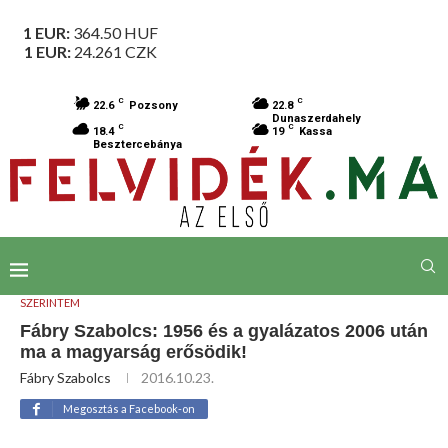
1 EUR:
364.50
HUF
1 EUR:
24.261
CZK
C
C
22.6
Pozsony
22.8
Dunaszerdahely
C
C
18.4
19
Kassa
Besztercebánya
SZERINTEM
Fábry Szabolcs: 1956 és a gyalázatos 2006 után
ma a magyarság erősödik!
Fábry Szabolcs
2016.10.23.
Megosztás a Facebook-on