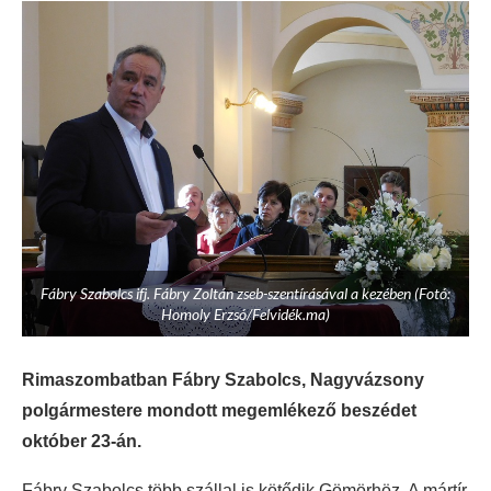
Fábry Szabolcs ifj. Fábry Zoltán zseb-szentírásával a kezében (Fotó:
Homoly Erzsó/Felvidék.ma)
Rimaszombatban Fábry Szabolcs, Nagyvázsony
polgármestere mondott megemlékező beszédet
október 23-án.
Fábry Szabolcs több szállal is kötődik Gömörhöz. A mártír