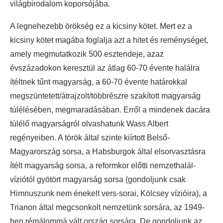
világbirodalom koporsójába.
A legnehezebb örökség ez a kicsiny kötet. Mert ez a
kicsiny kötet magába foglalja azt a hitet és reménységet,
amely megmutatkozik 500 esztendeje, azaz
évszázadokon keresztül az átlag 60-70 évente halálra
ítéltnek tűnt magyarság, a 60-70 évente határokkal
megszüntetett/átrajzolt/többrészre szakított magyarság
túlélésében, megmaradásában. Erről a mindenek dacára
túlélő magyarságról olvashatunk Wass Albert
regényeiben. A török által szinte kiírtott Belső-
Magyarország sorsa, a Habsburgok által elsorvasztásra
ítélt magyarság sorsa, a reformkor előtti nemzethalál-
víziótól gyötört magyarság sorsa (gondoljunk csak
Himnuszunk nem énekelt vers-sorai, Kölcsey vízióira), a
Trianon által megcsonkolt nemzetünk sorsára, az 1949-
ben rémálommá vált ország sorsára. De gondoljunk az