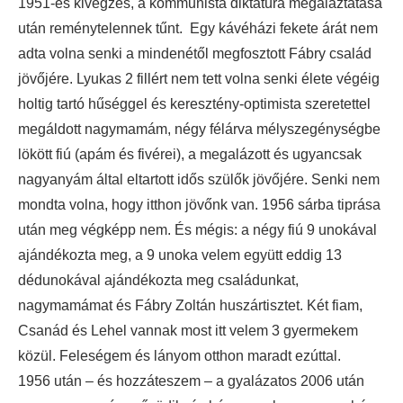
1951-es kivégzés, a kommunista diktatúra megaláztatása
után reménytelennek tűnt. Egy kávéházi fekete árát nem
adta volna senki a mindenétől megfosztott Fábry család
jövőjére. Lyukas 2 fillért nem tett volna senki élete végéig
holtig tartó hűséggel és keresztény-optimista szeretettel
megáldott nagymamám, négy félárva mélyszegénységbe
lökött fiú (apám és fivérei), a megalázott és ugyancsak
nagyanyám által eltartott idős szülők jövőjére. Senki nem
mondta volna, hogy itthon jövőnk van. 1956 sárba tiprása
után meg végképp nem. És mégis: a négy fiú 9 unokával
ajándékozta meg, a 9 unoka velem együtt eddig 13
dédunokával ajándékozta meg családunkat,
nagymamámat és Fábry Zoltán huszártisztet. Két fiam,
Csanád és Lehel vannak most itt velem 3 gyermekem
közül. Feleségem és lányom otthon maradt ezúttal.
1956 után – és hozzáteszem – a gyalázatos 2006 után