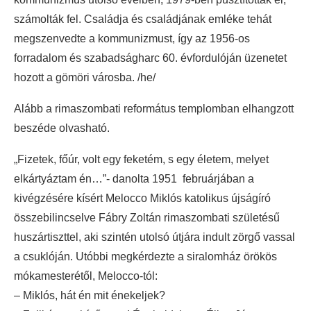
számolták fel. Családja és családjának emléke tehát
megszenvedte a kommunizmust, így az 1956-os
forradalom és szabadságharc 60. évfordulóján üzenetet
hozott a gömöri városba. /he/
Alább a rimaszombati református templomban elhangzott
beszéde olvasható.
„Fizetek, főúr, volt egy feketém, s egy életem, melyet
elkártyáztam én…”- danolta 1951 februárjában a
kivégzésére kísért Melocco Miklós katolikus újságíró
összebilincselve Fábry Zoltán rimaszombati születésű
huszártiszttel, aki szintén utolsó útjára indult zörgő vassal
a csuklóján. Utóbbi megkérdezte a siralomház örökös
mókamesterétől, Melocco-tól:
– Miklós, hát én mit énekeljek?