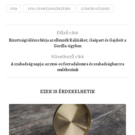
1956
1956-OS MEGEMLÉKEZÉSEK
GÖMÖR-NÓGRÁD
Előző cikk
Bizottsági ülésre hívja az ellenzék Kaliňákot, Gašpart és Gajdošt a
Gorilla-ügyben
Következő cikk
A szabadság napja: az 1956-os forradalomra és szabadságharcra
emlékezünk
EZEK IS ÉRDEKELHETIK