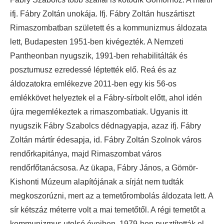
ifj. Fábry Zoltán unokája. Ifj. Fábry Zoltán huszártiszt
Rimaszombatban született és a kommunizmus áldozata
lett, Budapesten 1951-ben kivégezték. A Nemzeti
Pantheonban nyugszik, 1991-ben rehabilitálták és
posztumusz ezredessé léptették elő. Reá és az
áldozatokra emlékezve 2011-ben egy kis 56-os
emlékkövet helyeztek el a Fábry-sírbolt előtt, ahol idén
újra megemlékeztek a rimaszombatiak. Ugyanis itt
nyugszik Fábry Szabolcs dédnagyapja, azaz ifj. Fábry
Zoltán mártír édesapja, id. Fábry Zoltán Szolnok város
rendőrkapitánya, majd Rimaszombat város
rendőrfőtanácsosa. Az ükapa, Fábry János, a Gömör-
Kishonti Múzeum alapítójának a sírját nem tudták
megkoszorúzni, mert az a temetőrombolás áldozata lett. A
sír kétszáz méterre volt a mai temetőtől. A régi temetőt a
kommunizmus utolsó éveiben, 1979-ben pusztították el,