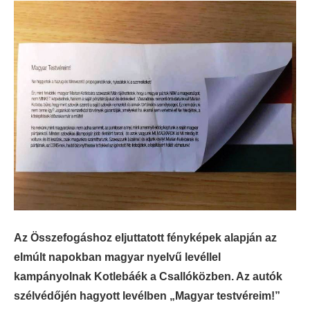
Az Összefogáshoz eljuttatott fényképek alapján az
elmúlt napokban magyar nyelvű levéllel
kampányolnak Kotlebáék a Csallóközben. Az autók
szélvédőjén hagyott levélben „Magyar testvéreim!”