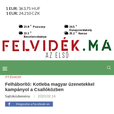
1 EUR:
363.75
HUF
1 EUR:
24.210
CZK
C
C
23.8
Pozsony
24.5
Dunaszerdahely
C
C
23.3
25.2
Kassa
Besztercebánya
ITT ÉS MOST
Felháborító: Kotleba magyar üzenetekkel
kampányol a Csallóközben
Sajtóközlemény
2020.02.14.
Megosztás a Facebook-on