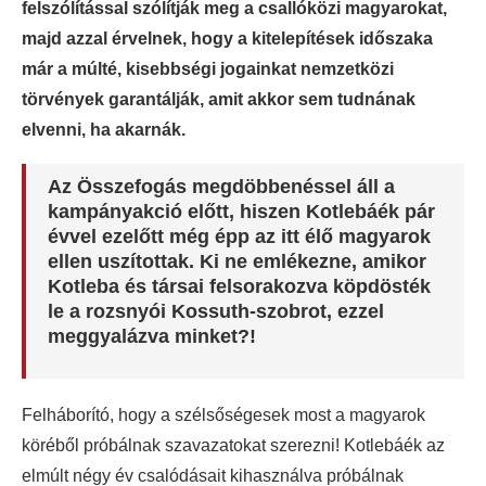
felszólítással szólítják meg a csallóközi magyarokat,
majd azzal érvelnek, hogy a kitelepítések időszaka
már a múlté, kisebbségi jogainkat nemzetközi
törvények garantálják, amit akkor sem tudnának
elvenni, ha akarnák.
Az Összefogás megdöbbenéssel áll a
kampányakció előtt, hiszen Kotlebáék pár
évvel ezelőtt még épp az itt élő magyarok
ellen uszítottak. Ki ne emlékezne, amikor
Kotleba és társai felsorakozva köpdösték
le a rozsnyói Kossuth-szobrot, ezzel
meggyalázva minket?!
Felháborító, hogy a szélsőségesek most a magyarok
köréből próbálnak szavazatokat szerezni! Kotlebáék az
elmúlt négy év csalódásait kihasználva próbálnak