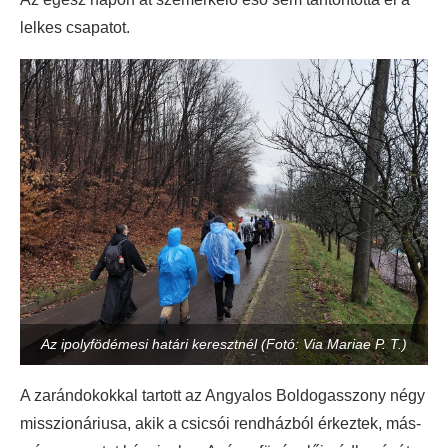
lelkes csapatot.
Az ipolyfödémesi határi keresztnél (Fotó: Via Mariae P. T.)
A zarándokokkal tartott az Angyalos Boldogasszony négy
misszionáriusa, akik a csicsói rendházból érkeztek, más-