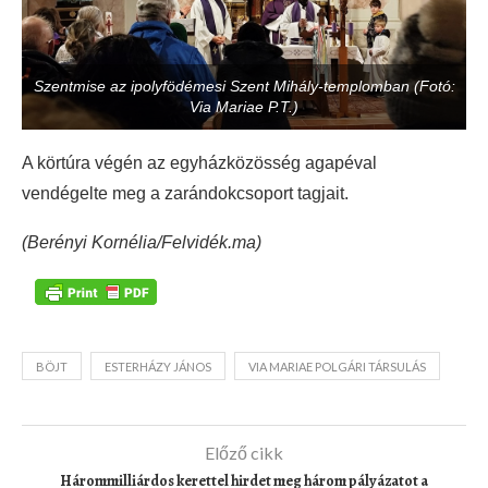
Szentmise az ipolyfödémesi Szent Mihály-templomban (Fotó:
Via Mariae P.T.)
A körtúra végén az egyházközösség agapéval
vendégelte meg a zarándokcsoport tagjait.
(Berényi Kornélia/Felvidék.ma)
BÖJT
ESTERHÁZY JÁNOS
VIA MARIAE POLGÁRI TÁRSULÁS
Előző cikk
Hárommilliárdos kerettel hirdet meg három pályázatot a