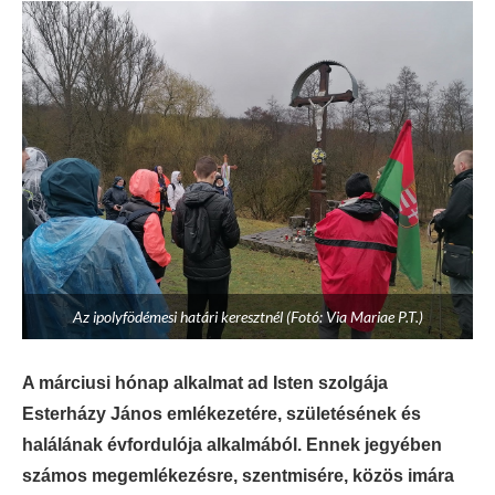
Az ipolyfödémesi határi keresztnél (Fotó: Via Mariae P.T.)
A márciusi hónap alkalmat ad Isten szolgája
Esterházy János emlékezetére, születésének és
halálának évfordulója alkalmából.
Ennek jegyében
számos megemlékezésre, szentmisére, közös imára