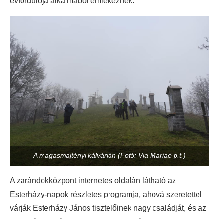
évfordulója alkalmából emlékeznek.
A magasmajtényi kálvárián (Fotó: Via Mariae p.t.)
A zarándokközpont internetes oldalán látható az
Esterházy-napok részletes programja, ahová szeretettel
várják Esterházy János tisztelőinek nagy családját, és az