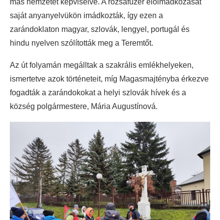
más nemzetet képviselve. A rózsafüzér előimádkozását
saját anyanyelvükön imádkozták, így ezen a
zarándoklaton magyar, szlovák, lengyel, portugál és
hindu nyelven szólították meg a Teremtőt.
Az út folyamán megálltak a szakrális emlékhelyeken,
ismertetve azok történeteit, míg Magasmajtényba érkezve
fogadták a zarándokokat a helyi szlovák hívek és a
község polgármestere, Mária Augustínová.