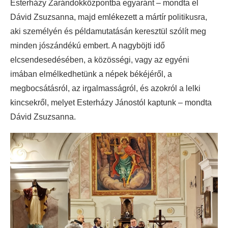
Esterházy Zarándokközpontba egyaránt – mondta el
Dávid Zsuzsanna, majd emlékezett a mártír politikusra,
aki személyén és példamutatásán keresztül szólít meg
minden jószándékú embert. A nagyböjti idő
elcsendesedésében, a közösségi, vagy az egyéni
imában elmélkedhetünk a népek békéjéről, a
megbocsátásról, az irgalmasságról, és azokról a lelki
kincsekről, melyet Esterházy Jánostól kaptunk – mondta
Dávid Zsuzsanna.