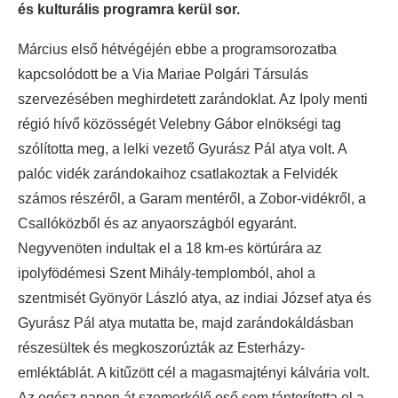
és kulturális programra kerül sor.
Március első hétvégéjén ebbe a programsorozatba
kapcsolódott be a Via Mariae Polgári Társulás
szervezésében meghirdetett zarándoklat. Az Ipoly menti
régió hívő közösségét Velebny Gábor elnökségi tag
szólította meg, a lelki vezető Gyurász Pál atya volt. A
palóc vidék zarándokaihoz csatlakoztak a Felvidék
számos részéről, a Garam mentéről, a Zobor-vidékről, a
Csallóközből és az anyaországból egyaránt.
Negyvenöten indultak el a 18 km-es körtúrára az
ipolyfödémesi Szent Mihály-templomból, ahol a
szentmisét Gyönyör László atya, az indiai József atya és
Gyurász Pál atya mutatta be, majd zarándokáldásban
részesültek és megkoszorúzták az Esterházy-
emléktáblát. A kitűzött cél a magasmajtényi kálvária volt.
Az egész napon át szemerkélő eső sem tántorította el a