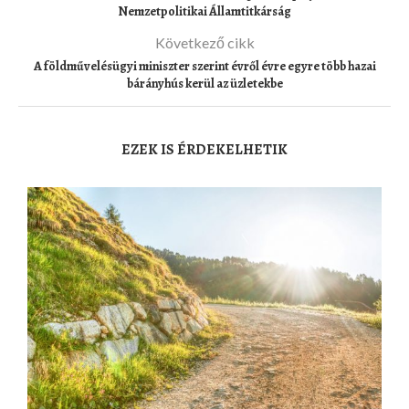
Nemzetpolitikai Államtitkárság
Következő cikk
A földművelésügyi miniszter szerint évről évre egyre több hazai
bárányhús kerül az üzletekbe
EZEK IS ÉRDEKELHETIK