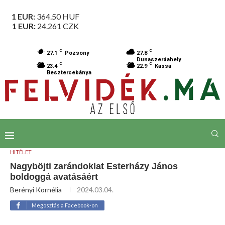
1 EUR:
364.50
HUF
1 EUR:
24.261
CZK
C
C
27.1
Pozsony
27.8
Dunaszerdahely
C
C
23.4
22.9
Kassa
Besztercebánya
HITÉLET
Nagyböjti zarándoklat Esterházy János
boldoggá avatásáért
Berényi Kornélia
2024.03.04.
Megosztás a Facebook-on