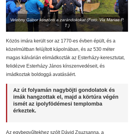
Velebny Gábor köszönti a zarándokokat (Fotó: Via Mariae P.
T.)
Közös imára került sor az 1770-es évben épült, és a
közelmúltban felújított kápolnában, és az 530 méter
magas kálvárián elimádkozták az Esterházy-keresztutat,
felidézve Esterházy János kínszenvedéseit, és
imádkoztak boldoggá avatásáért.
Az út folyamán nagyböjti gondolatok és
imák hangzottak el, majd a körtúra végén
ismét az ipolyfödémesi templomba
érkeztek.
Az egybegyűltekhez szólt Dávid Zsuzsanna, a