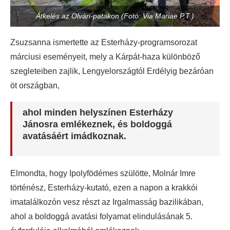
Átkelés az Olvári-patakon (Fotó: Via Mariae P.T.)
Zsuzsanna ismertette az Esterházy-programsorozat
márciusi eseményeit, mely a Kárpát-haza különböző
szegleteiben zajlik, Lengyelországtól Erdélyig bezáróan
öt országban,
ahol minden helyszínen Esterházy
Jánosra emlékeznek, és boldoggá
avatásáért imádkoznak.
Elmondta, hogy Ipolyfödémes szülötte, Molnár Imre
történész, Esterházy-kutató, ezen a napon a krakkói
imatalálkozón vesz részt az Irgalmasság bazilikában,
ahol a boldoggá avatási folyamat elindulásának 5.