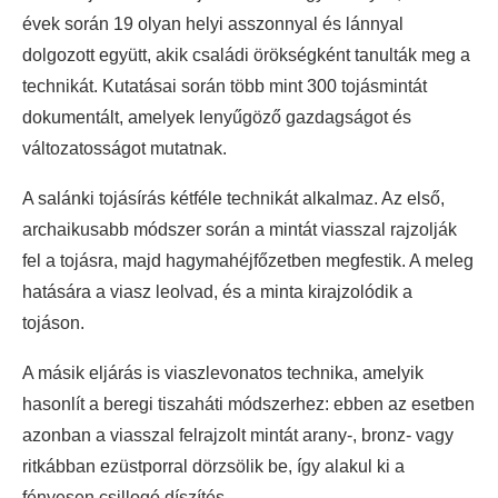
évek során 19 olyan helyi asszonnyal és lánnyal
dolgozott együtt, akik családi örökségként tanulták meg a
technikát. Kutatásai során több mint 300 tojásmintát
dokumentált, amelyek lenyűgöző gazdagságot és
változatosságot mutatnak.
A salánki tojásírás kétféle technikát alkalmaz. Az első,
archaikusabb módszer során a mintát viasszal rajzolják
fel a tojásra, majd hagymahéjfőzetben megfestik. A meleg
hatására a viasz leolvad, és a minta kirajzolódik a
tojáson.
A másik eljárás is viaszlevonatos technika, amelyik
hasonlít a beregi tiszaháti módszerhez: ebben az esetben
azonban a viasszal felrajzolt mintát arany-, bronz- vagy
ritkábban ezüstporral dörzsölik be, így alakul ki a
fényesen csillogó díszítés.