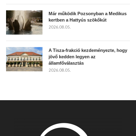
Már működik Pozsonyban a Medikus
kertben a Hattyús szökőkút
2026.08.05.
A Tisza-frakció kezdeményezte, hogy
jövő kedden legyen az
államfőválasztás
2026.08.05.