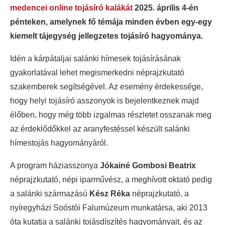
medencei online tojásíró kalákát
2025. április 4-én
pénteken, amelynek fő témája minden évben egy-egy
kiemelt tájegység jellegzetes tojásíró hagyománya.
Idén a kárpátaljai salánki hímesek tojásírásának
gyakorlatával lehet megismerkedni néprajzkutató
szakemberek segítségével. Az esemény érdekessége,
hogy helyi tojásíró asszonyok is bejelentkeznek majd
élőben, hogy még több izgalmas részletet osszanak meg
az érdeklődőkkel az aranyfestéssel készült salánki
hímestojás hagyományáról.
A program háziasszonya
Jókainé Gombosi Beatrix
néprajzkutató, népi iparművész, a meghívott oktató pedig
a salánki származású
Kész Réka
néprajzkutató, a
nyíregyházi Soóstói Falumúzeum munkatársa, aki 2013
óta kutatja a salánki tojásdíszítés hagyományait, és az