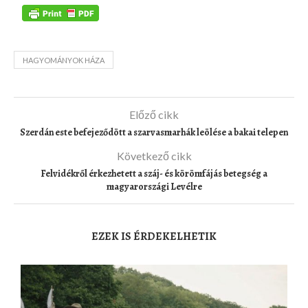
HAGYOMÁNYOK HÁZA
Előző cikk
Szerdán este befejeződött a szarvasmarhák leölése a bakai telepen
Következő cikk
Felvidékről érkezhetett a száj- és körömfájás betegség a
magyarországi Levélre
EZEK IS ÉRDEKELHETIK