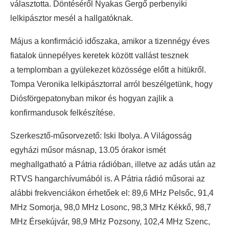
választotta. Döntéséről Nyakas Gergő perbenyiki
lelkipásztor mesél a hallgatóknak.
Május a konfirmáció időszaka, amikor a tizennégy éves
fiatalok ünnepélyes keretek között vallást tesznek
a templomban a gyülekezet közössége előtt a hitükről.
Tompa Veronika lelkipásztorral arról beszélgetünk, hogy
Diósförgepatonyban mikor és hogyan zajlik a
konfirmandusok felkészítése.
Szerkesztő-műsorvezető: Iski Ibolya. A Világosság
egyházi műsor másnap, 13.05 órakor ismét
meghallgatható a Pátria rádióban, illetve az adás után az
RTVS hangarchívumából is. A Pátria rádió műsorai az
alábbi frekvenciákon érhetőek el: 89,6 MHz Pelsőc, 91,4
MHz Somorja, 98,0 MHz Losonc, 98,3 MHz Kékkő, 98,7
MHz Érsekújvár, 98,9 MHz Pozsony, 102,4 MHz Szenc,