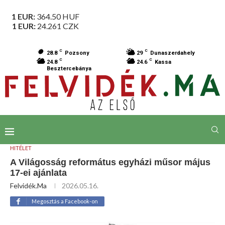
1 EUR:
364.50
HUF
1 EUR:
24.261
CZK
C
C
28.8
Pozsony
29
Dunaszerdahely
C
C
24.8
24.6
Kassa
Besztercebánya
HITÉLET
A Világosság református egyházi műsor május
17-ei ajánlata
Felvidék.ma
2026.05.16.
Megosztás a Facebook-on