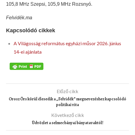
105,8 MHz Szepsi, 105,9 MHz Rozsnyó.
Felvidék.ma
Kapcsolódó cikkek
A Világosság református egyházi műsor 2026. június
14-ei ajánlata
Előző cikk
Orosz Örs körül élesedik a „Felvidék” megnevezéshez kapcsolódó
politikai vita
Következő cikk
Üdvözlet a selmecbányai bányatavaktól!