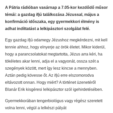
A Pátria rádióban vasárnap a 7.05-kor kezdődő műsor
témái: a gazdag ifjú találkozása Jézussal, május a
konfirmáció időszaka, egy gyermekkori élmény is
adhat indíttatást a lelkipásztori szolgálat felé.
Egy gazdag ifjú odamegy Jézushoz megkérdezni, mit kell
tennie ahhoz, hogy elnyerje az örök életet. Mikor kiderül,
hogy a parancsolatokat megtartotta, Jézus arra kéri, ha
tökéletes akar lenni, adja el a vagyonát, ossza szét a
szegények között, mert így lesz kincse a mennyben.
Aztán pedig kövesse őt. Az ifjú erre elszomorodva
eltávozott onnan. Hogy miért? A történet üzenetéről
Blanár Erik kisgéresi lelkipásztor szól igehirdetésében.
Gyermekkorában tengerbiológus vagy régész szeretett
volna lenni, végül a lelkészi pályát