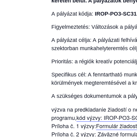
keretén belül. A pályázatok beny
A pályázat kódja:
IROP-PO3-SC31
Figyelmeztetés: Változások a pályáz
A pályázat célja: A pályázati felhí
szektorban munkahelyteremtés célj
Prioritás: a régiók kreatív potenciá
Specifikus cél: A fenntartható mu
körülmények megteremtésével a krea
A szükséges dokumentumok a pályá
výzva na predkladanie žiadostí o 
programu,
kód výzvy: IROP-PO3-S
Príloha č. 1 výzvy:
Formulár žiadost
Príloha č. 2 výzvy: Záväzné formul