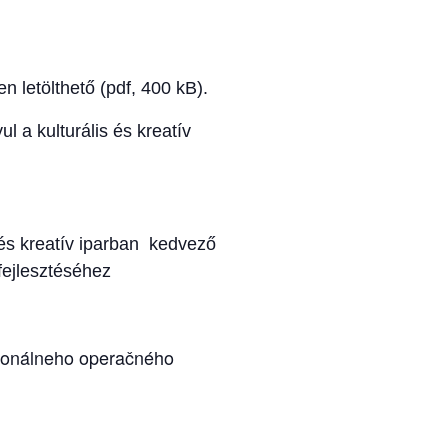
n letölthető (pdf, 400 kB).
 a kulturális és kreatív
 és kreatív iparban kedvező
fejlesztéséhez
gionálneho operačného