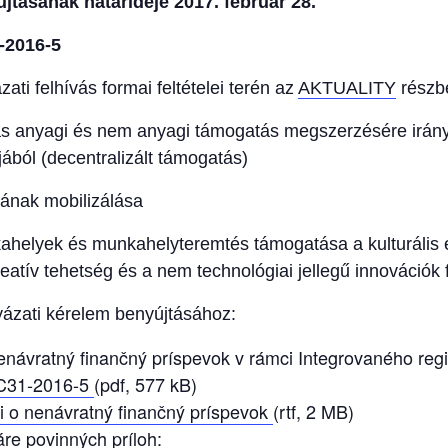
újtásának határideje 2017. február 28.
-2016-5
ati felhívás formai feltételei terén az
AKTUALITY
részbe
vás anyagi és nem anyagi támogatás megszerzésére irányul
ából (decentralizált támogatás)
ljának mobilizálása
nkahelyek és munkahelyteremtés támogatása a kulturális
tív tehetség és a nem technológiai jellegű innovációk 
zati kérelem benyújtásához:
nenávratný finančný príspevok v rámci Integrovaného re
C31-2016-5
(pdf, 577 kB)
i o nenávratný finančný príspevok
(rtf, 2 MB)
áre povinných príloh: