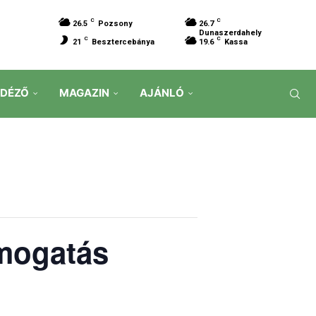
C
C
26.5
Pozsony
26.7
Dunaszerdahely
C
C
21
Besztercebánya
19.6
Kassa
IDÉZŐ
MAGAZIN
AJÁNLÓ
ámogatás