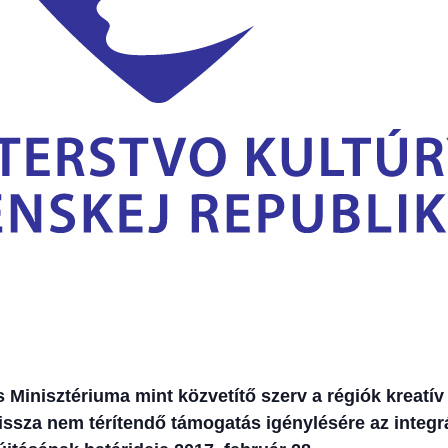
 Minisztériuma mint közvetítő szerv a régiók kreatív
vissza nem térítendő támogatás igénylésére az integr