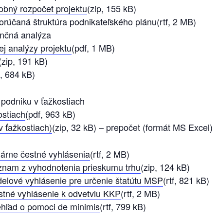
obný rozpočet projektu
(zip, 155 kB)
rúčaná štruktúra podnikateľského plánu
(rtf, 2 MB)
ančná analýza
j analýzy projektu
(pdf, 1 MB)
(zip, 191 kB)
f, 684 kB)
 podniku v ťažkostiach
ostiach
(pdf, 963 kB)
v ťažkostiach)
(zip, 32 kB) – prepočet (formát MS Excel)
rne čestné vyhlásenia
(rtf, 2 MB)
znam z vyhodnotenia prieskumu trhu
(zip, 124 kB)
elové vyhlásenie pre určenie štatútu MSP
(rtf, 821 kB)
tné vyhlásenie k odvetviu KKP
(rtf, 2 MB)
hľad o pomoci de minimis
(rtf, 799 kB)