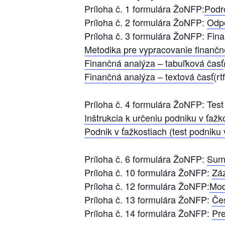
Príloha č. 1 formulára ŽoNFP:
Podr
Príloha č. 2 formulára ŽoNFP:
Odpo
Príloha č. 3 formulára ŽoNFP: Fin
Metodika pre vypracovanie finančne
Finančná analýza – tabuľková časť
Finančná analýza – textová časť
(rt
Príloha č. 4 formulára ŽoNFP: Test
Inštrukcia k určeniu podniku v ťažk
Podnik v ťažkostiach (test podniku 
Príloha č. 6 formulára ŽoNFP:
Sumá
Príloha č. 10 formulára ŽoNFP:
Zá
Príloha č. 12 formulára ŽoNFP:
Mod
Príloha č. 13 formulára ŽoNFP:
Čes
Príloha č. 14 formulára ŽoNFP:
Pre