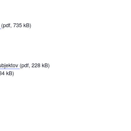
0
(pdf, 735 kB)
subjektov
(pdf, 228 kB)
334 kB)