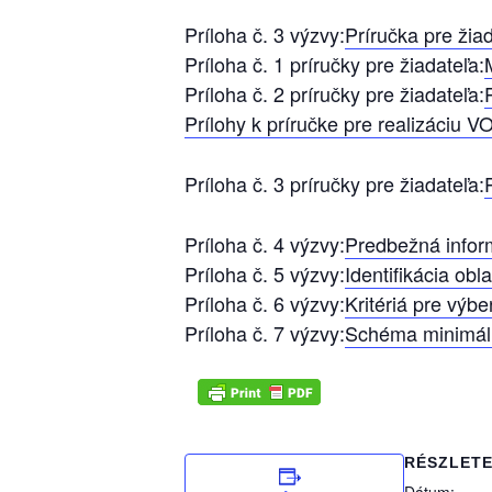
Príloha č. 3 výzvy:
Príručka pre žia
Príloha č. 1 príručky pre žiadateľa:
Príloha č. 2 príručky pre žiadateľa:
Prílohy k príručke pre realizáciu V
Príloha č. 3 príručky pre žiadateľa:
Príloha č. 4 výzvy:
Predbežná inform
Príloha č. 5 výzvy:
Identifikácia o
Príloha č. 6 výzvy:
Kritériá pre výbe
Príloha č. 7 výzvy:
Schéma minimál
RÉSZLET