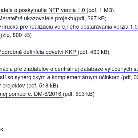
dateľa o poskytnutie NFP verzia 1.0
(pdf, 1 MB)
Merateľné ukazovatele projektu
(pdf, 397 kB)
Príručka pre realizáciu verejného obstarávania verzia 1.
O
(zip, 800 kB)
Podrobná definícia odvetví KKP
(pdf, 469 kB)
ácia pre žiadateľov o centrálnej databáze vylúčených 
blastí so synergickým a komplementárnym účinkom
(pdf, 
r projektov
(pdf, 518 kB)
nej pomoci č. DM-6/2016
(pdf, 693 kB)
EK