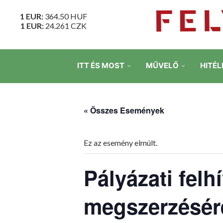
1 EUR:
364.50
HUF
1 EUR:
24.261
CZK
ITT ÉS MOST
MŰVELŐ
HITÉL
« Összes Események
Ez az esemény elmúlt.
Pályázati felh
megszerzésér