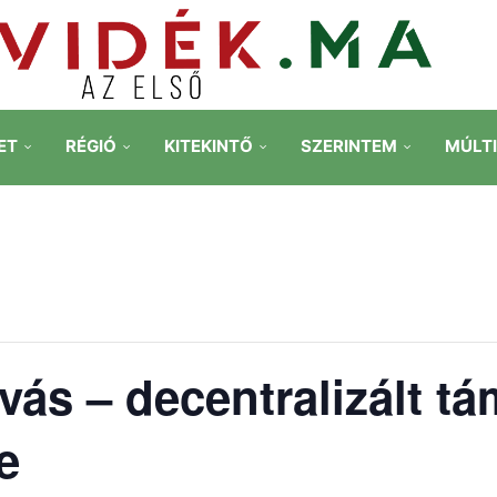
ET
RÉGIÓ
KITEKINTŐ
SZERINTEM
MÚLT
ívás – decentralizált t
e