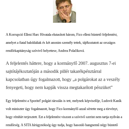
A Korrupció Elleni Harc Hivatala elutasított három, Fico elleni büntető feljelentést,
amelyet a fiatal baloldaliak és két anonim személy tettek, tájékoztatott az országos
rendőrkapitányság szóvivő helyettese, Andrea Polačiková.
A feljelentés háttere, hogy a kormányfő 2007. augusztus 7-ei
sajtótájékoztatóján a második pillér takarékpénztárral
kapcsolatban úgy fogalmazott, hogy „a polgárokat az a veszély
fenyegeti, hogy nem kapják vissza megtakarított pénzüket”
Egy feljelentést a Sporiteľ polgári társulás is tett, melynek képviselője, Ludovít Kaník
volt miniszter úgy fogalmazott, hogy Fico kormányfő azzal sértette meg a törvényt,
hogy rémhírt terjesztett. Ezt a feljelentést viszont a szóvivő szerint nem tartja nyilván a
rendőrség.
A SITA hírügynökség úgy tudja, hogy hasonló hangnemű négy büntető