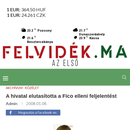
1 EUR:
364.50
HUF
1 EUR:
24.261
CZK
C
C
23.2
Pozsony
21.7
Dunaszerdahely
C
C
21.6
23.9
Kassa
Besztercebánya
ARCHÍVUM - KÖZÉLET
A hivatal elutasította a Fico elleni feljelentést
Admin
2008.01.08.
Megosztás a Facebook-on