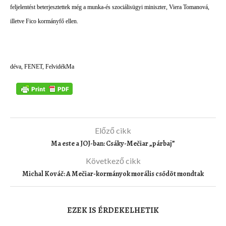
feljelentést beterjesztettek még a munka-és szociálisügyi miniszter, Viera Tomanová,
illetve Fico kormányfő ellen.
déva, FENET, FelvidékMa
Előző cikk
Ma este a JOJ-ban: Csáky-Mečiar „párbaj”
Következő cikk
Michal Kováč: A Mečiar-kormányok morális csődöt mondtak
EZEK IS ÉRDEKELHETIK