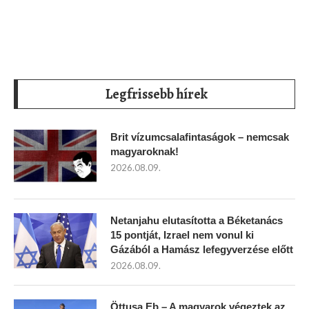
Legfrissebb hírek
Brit vízumcsalafintaságok – nemcsak
magyaroknak!
2026.08.09.
Netanjahu elutasította a Béketanács
15 pontját, Izrael nem vonul ki
Gázából a Hamász lefegyverzése előtt
2026.08.09.
Öttusa Eb – A magyarok végeztek az