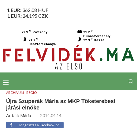
1 EUR:
362.08
HUF
1 EUR:
24.195
CZK
C
C
22.9
Pozsony
21.2
Dunaszerdahely
C
C
21.7
22.9
Kassa
Besztercebánya
ARCHÍVUM - RÉGIÓ
Újra Szuperák Mária az MKP Tőketerebesi
járási elnöke
Antalík Mária
2014.04.14.
Megosztás a Facebook-on