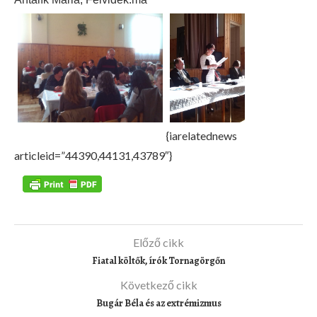
{iarelatednews
articleid=”44390,44131,43789″}
Előző cikk
Fiatal költők, írók Tornagörgőn
Következő cikk
Bugár Béla és az extrémizmus