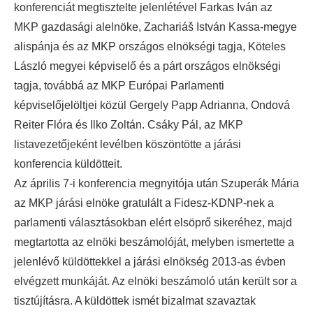
konferenciát megtisztelte jelenlétével Farkas Iván az
MKP gazdasági alelnöke, Zachariáš István Kassa-megye
alispánja és az MKP országos elnökségi tagja, Köteles
László megyei képviselő és a párt országos elnökségi
tagja, továbbá az MKP Európai Parlamenti
képviselőjelöltjei közül Gergely Papp Adrianna, Ondová
Reiter Flóra és Ilko Zoltán. Csáky Pál, az MKP
listavezetőjeként levélben köszöntötte a járási
konferencia küldötteit.
Az április 7-i konferencia megnyitója után Szuperák Mária
az MKP járási elnöke gratulált a Fidesz-KDNP-nek a
parlamenti választásokban elért elsöprő sikeréhez, majd
megtartotta az elnöki beszámolóját, melyben ismertette a
jelenlévő küldöttekkel a járási elnökség 2013-as évben
elvégzett munkáját. Az elnöki beszámoló után került sor a
tisztújításra. A küldöttek ismét bizalmat szavaztak