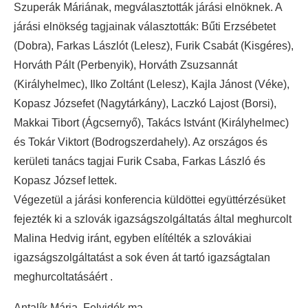
Szuperák Máriának, megválasztották járási elnöknek. A
járási elnökség tagjainak választották: Bűti Erzsébetet
(Dobra), Farkas Lászlót (Lelesz), Furik Csabát (Kisgéres),
Horváth Pált (Perbenyik), Horváth Zsuzsannát
(Királyhelmec), Ilko Zoltánt (Lelesz), Kajla Jánost (Véke),
Kopasz Józsefet (Nagytárkány), Laczkó Lajost (Borsi),
Makkai Tibort (Ágcsernyő), Takács Istvánt (Királyhelmec)
és Tokár Viktort (Bodrogszerdahely). Az országos és
kerületi tanács tagjai Furik Csaba, Farkas László és
Kopasz József lettek.
Végezetül a járási konferencia küldöttei együttérzésüket
fejezték ki a szlovák igazságszolgáltatás által meghurcolt
Malina Hedvig iránt, egyben elítélték a szlovákiai
igazságszolgáltatást a sok éven át tartó igazságtalan
meghurcoltatásáért .
Antalík Mária, Felvidék.ma