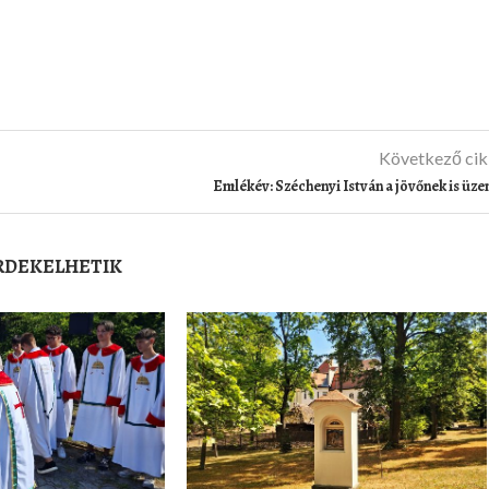
Következő ci
Emlékév: Széchenyi István a jövőnek is üze
ÉRDEKELHETIK