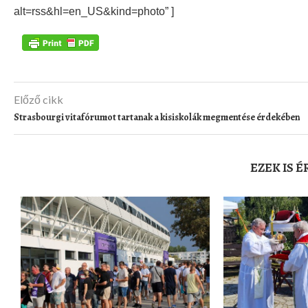
alt=rss&hl=en_US&kind=photo” ]
Előző cikk
Strasbourgi vitafórumot tartanak a kisiskolák megmentése érdekében
EZEK IS 