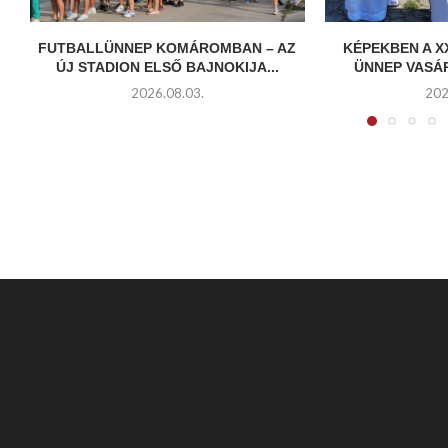
FUTBALLÜNNEP KOMÁROMBAN – AZ
KÉPEKBEN A X
ÚJ STADION ELSŐ BAJNOKIJA...
ÜNNEP VASÁ
2026.08.03.
202