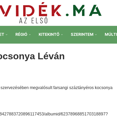
ET
RÉGIÓ
KITEKINTŐ
SZERINTEM
MÚLT
kocsonya Léván
g szervezésében megvalósult farsangi száztányéros kocsonya
r/108427883720896117453/albumid/6237896885170318897?