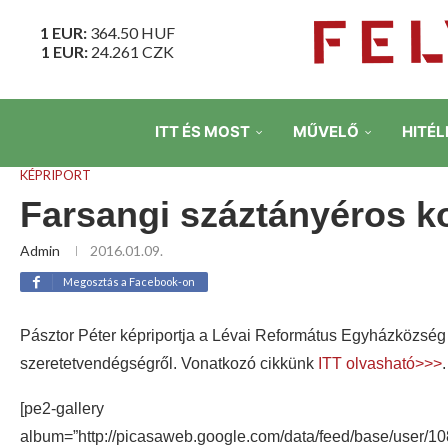
1 EUR:
364.50
HUF
1 EUR:
24.261
CZK
ITT ÉS MOST
MŰVELŐ
HITÉL
KÉPRIPORT
Farsangi száztányéros 
Admin
2016.01.09.
Megosztás a Facebook-on
Pásztor Péter képriportja a Lévai Református Egyházközsé
szeretetvendégségről. Vonatkozó cikkünk
ITT olvasható>>>
.
[pe2-gallery
album=”http://picasaweb.google.com/data/feed/base/use