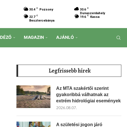
C
C
30.4
Pozsony
30.6
Dunaszerdahely
C
C
22.7
19.6
Kassa
Besztercebánya
IDÉZŐ
MAGAZIN
AJÁNLÓ
Legfrissebb hírek
Az MTA szakértői szerint
gyakoribbá válhatnak az
extrém hidrológiai események
2026.08.07.
A születési jogon járó