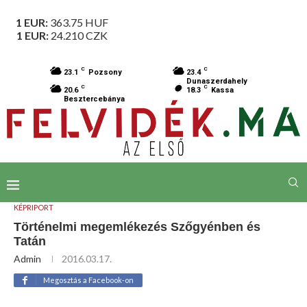
1 EUR:
363.75
HUF
1 EUR:
24.210
CZK
C
C
23.1
Pozsony
23.4
Dunaszerdahely
C
C
20.6
18.3
Kassa
Besztercebánya
KÉPRIPORT
Történelmi megemlékezés Szőgyénben és
Tatán
Admin
2016.03.17.
Megosztás a Facebook-on