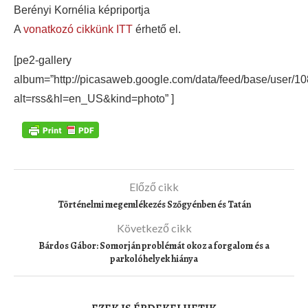
Berényi Kornélia képriportja
A
vonatkozó cikkünk ITT
érhető el.
[pe2-gallery
album=”http://picasaweb.google.com/data/feed/base/use
alt=rss&hl=en_US&kind=photo” ]
Előző cikk
Történelmi megemlékezés Szőgyénben és Tatán
Következő cikk
Bárdos Gábor: Somorján problémát okoz a forgalom és a
parkolóhelyek hiánya