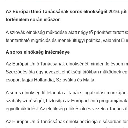
Az Európai Unió Tanácsának soros elnökségét 2016. július
történelem során először.
A szlovák elnökség működése alatt négy fő prioritást tartott
fenntartható migrációs és menekültügyi politika, valamint Eu
A soros elnökség intézménye
Az Európai Unió Tanácsának elnökségét minden félévben más
Szerződés óta úgynevezett elnökségi triókban működnek együt
csoport tagjai Hollandia, Szlovákia és Málta.
A soros elnökség fő feladata a Tanács jogalkotási munkájának
szabályszerűségét, biztosítja az Európai Unió programjának 
együttműködést. Az elnökség előkészíti és vezeti a Tanács ül
Az Európai Unió Tanácsának elnöki pozíciója elsősorban fo