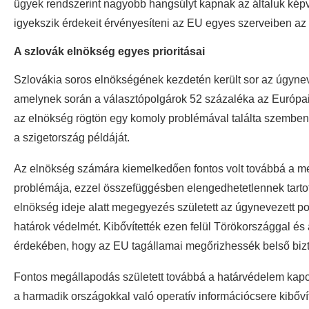
ügyek rendszerint nagyobb hangsúlyt kapnak az általuk képv
igyekszik érdekeit érvényesíteni az EU egyes szerveiben az á
A szlovák elnökség egyes prioritásai
Szlovákia soros elnökségének kezdetén került sor az úgyneve
amelynek során a választópolgárok 52 százaléka az Európai Un
az elnökség rögtön egy komoly problémával találta szemben m
a szigetország példáját.
Az elnökség számára kiemelkedően fontos volt továbbá a me
problémája, ezzel összefüggésben elengedhetetlennek tartot
elnökség ideje alatt megegyezés született az úgynevezett po
határok védelmét. Kibővítették ezen felül Törökországgal és
érdekében, hogy az EU tagállamai megőrizhessék belső biz
Fontos megállapodás született továbbá a határvédelem k
a harmadik országokkal való operatív információcsere kibőví