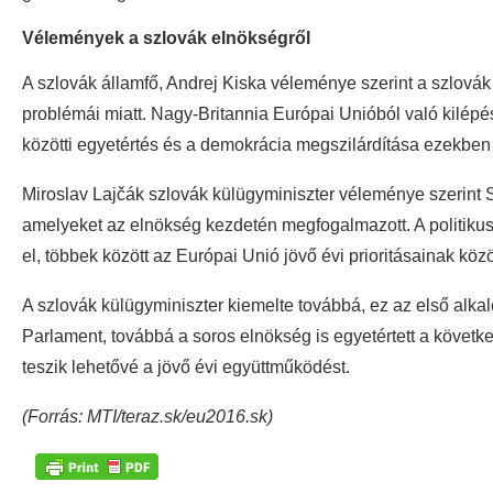
Vélemények a szlovák elnökségről
A szlovák államfő, Andrej Kiska véleménye szerint a szlovák
problémái miatt. Nagy-Britannia Európai Unióból való kilép
közötti egyetértés és a demokrácia megszilárdítása ezekben
Miroslav Lajčák szlovák külügyminiszter véleménye szerint Sz
amelyeket az elnökség kezdetén megfogalmazott. A politikus 
el, többek között az Európai Unió jövő évi prioritásainak 
A szlovák külügyminiszter kiemelte továbbá, ez az első alka
Parlament, továbbá a soros elnökség is egyetértett a követke
teszik lehetővé a jövő évi együttműködést.
(Forrás: MTI/teraz.sk/eu2016.sk)