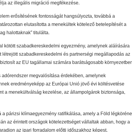
élja az illegális migráció megfékezése.
elem erősítésének fontosságát hangsúlyozta, továbbá a
tározottan elutasította a menekültek kötelező betelepítését a
ag halottaknak” titulálta.
l kötött szabadkereskedelmi egyezmény, amelynek aláírására
t létrejött szabadkereskedelmi és partnerségi megállapodás az
biztosít az EU tagállamai számára barátságosabb környezetben
iós adórendszer megvalósítása érdekében, amelynek
Ennek eredményeképp az Európai Unió jövő évi költésvetése
int a menekültválság kezelése, az állampolgárok biztonsága,
a párizsi klímaegyezmény ratifikálása, amely a Föld légkörén
ián az érintett országok kötelezettséget vállaltak abban, hogy a
radjon az ipari forradalom előtti időszakhoz képest.