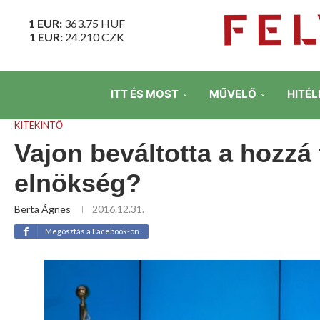
1 EUR:
363.75
HUF
1 EUR:
24.210
CZK
ITT ÉS MOST
MŰVELŐ
HITÉL
KITEKINTŐ
Vajon beváltotta a hozzá
elnökség?
Berta Ágnes
2016.12.31.
Megosztás a Facebook-on