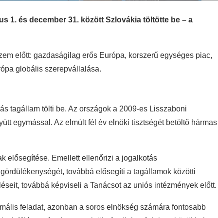
 1. és december 31. között Szlovákia töltötte be – a
 szem előtt: gazdaságilag erős Európa, korszerű egységes piac,
rópa globális szerepvállalása.
 tagállam tölti be. Az országok a 2009-es Lisszaboni
t egymással. Az elmúlt fél év elnöki tisztségét betöltő hármas
 elősegítése. Emellett ellenőrizi a jogalkotás
gördülékenységét, továbbá elősegíti a tagállamok közötti
éseit, továbbá képviseli a Tanácsot az uniós intézmények előtt.
rmális feladat, azonban a soros elnökség számára fontosabb