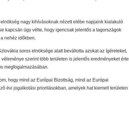
 elnökség nagy kihívásoknak nézett elébe napjaink kialakuló
ése kapcsán úgy vélte, hogy igencsak jelentős a tagországok
 a nehéz időkben.
lovákia soros elnöksége alatt beváltotta azokat az ígéreteket,
véleménye szerint több területen is jelentős eredményeket érte
közös megfogalmazásában.
lom, hogy mind az Európai Bizottság, mind az Európai
ző évi jogalkotási prioritásokban, amelyek hat kiemelt területen