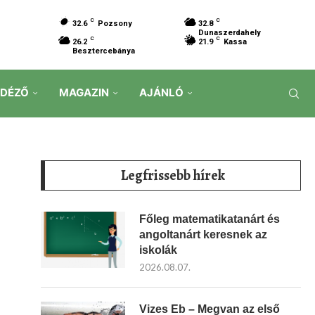
C
C
32.6
Pozsony
32.8
Dunaszerdahely
C
C
26.2
21.9
Kassa
Besztercebánya
IDÉZŐ
MAGAZIN
AJÁNLÓ
Legfrissebb hírek
Főleg matematikatanárt és
angoltanárt keresnek az
iskolák
2026.08.07.
Vizes Eb – Megvan az első