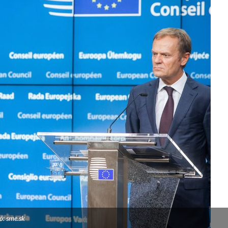
ó: sme.sk