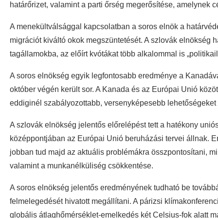
határőrizet, valamint a parti őrség megerősítése, amelynek c
A menekültválsággal kapcsolatban a soros elnök a határvéd
migrációt kiváltó okok megszüntetését. A szlovák elnökség ha
tagállamokba, az előírt kvótákat több alkalommal is „politikail
A soros elnökség egyik legfontosabb eredménye a Kanadáva
október végén került sor. A Kanada és az Európai Unió közöt
eddiginél szabályozottabb, versenyképesebb lehetőségeket 
A szlovák elnökség jelentős előrelépést tett a hatékony un
középpontjában az Európai Unió beruházási tervei állnak. 
jobban tud majd az aktuális problémákra összpontosítani, m
valamint a munkanélküliség csökkentése.
A soros elnökség jelentős eredményének tudható be továbbá 
felmelegedését hivatott megállítani. A párizsi klímakonferenc
globális átlaghőmérséklet-emelkedés két Celsius-fok alatt ma