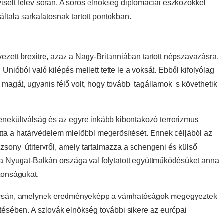
iselt félév során. A soros elnökség diplomáciai eszközökkel
ltala sarkalatosnak tartott pontokban.
zett brexitre, azaz a Nagy-Britanniában tartott népszavazásra,
ióból való kilépés mellett tette le a voksát. Ebből kifolyólag
agát, ugyanis félő volt, hogy további tagállamok is követhetik
nekültválság és az egyre inkább kibontakozó terrorizmus
ta a határvédelem mielőbbi megerősítését. Ennek céljából az
zsonyi útitervről, amely tartalmazza a schengeni és külső
 a Nyugat-Balkán országaival folytatott együttműködésüket ann
tonságukat.
apcsán, amelynek eredményeképp a vámhatóságok megegyeztek
tésében. A szlovák elnökség további sikere az európai