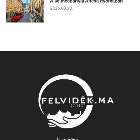
A selmecbányai Ancsa nyomában
2026.08.10.
Írj nekünk