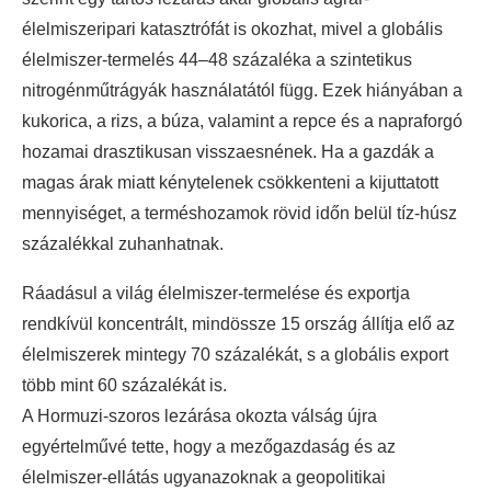
élelmiszeripari katasztrófát is okozhat, mivel a globális
élelmiszer-termelés 44–48 százaléka a szintetikus
nitrogénműtrágyák használatától függ. Ezek hiányában a
kukorica, a rizs, a búza, valamint a repce és a napraforgó
hozamai drasztikusan visszaesnének. Ha a gazdák a
magas árak miatt kénytelenek csökkenteni a kijuttatott
mennyiséget, a terméshozamok rövid időn belül tíz-húsz
százalékkal zuhanhatnak.
Ráadásul a világ élelmiszer-termelése és exportja
rendkívül koncentrált, mindössze 15 ország állítja elő az
élelmiszerek mintegy 70 százalékát, s a globális export
több mint 60 százalékát is.
A Hormuzi-szoros lezárása okozta válság újra
egyértelművé tette, hogy a mezőgazdaság és az
élelmiszer-ellátás ugyanazoknak a geopolitikai