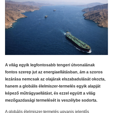
A világ egyik legfontosabb tengeri útvonalának
fontos szerep jut az energiaellátásban, ám a szoros
lezárása nemcsak az olajárak elszabadulását okozta,
hanem a globális élelmiszer-termelés egyik alapját
képező műtrágyaellátást, és ezzel együtt a világ
mezőgazdasági termelését is veszélybe sodorta.
A globális élelmiszer-termelés ugyanis jelentős