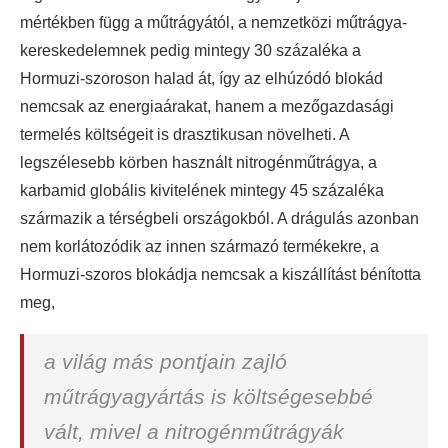
mértékben függ a műtrágyától, a nemzetközi műtrágya-
kereskedelemnek pedig mintegy 30 százaléka a
Hormuzi-szoroson halad át, így az elhúzódó blokád
nemcsak az energiaárakat, hanem a mezőgazdasági
termelés költségeit is drasztikusan növelheti. A
legszélesebb körben használt nitrogénműtrágya, a
karbamid globális kivitelének mintegy 45 százaléka
származik a térségbeli országokból. A drágulás azonban
nem korlátozódik az innen származó termékekre, a
Hormuzi-szoros blokádja nemcsak a kiszállítást bénította
meg,
a világ más pontjain zajló
műtrágyagyártás is költségesebbé
vált, mivel a nitrogénműtrágyák