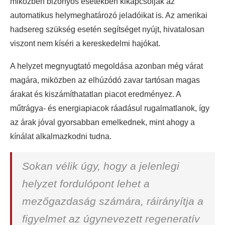
miközben bizonyos esetekben kikapcsolják az
automatikus helymeghatározó jeladóikat is. Az amerikai
hadsereg szükség esetén segítséget nyújt, hivatalosan
viszont nem kíséri a kereskedelmi hajókat.
A helyzet megnyugtató megoldása azonban még várat
magára, miközben az elhúzódó zavar tartósan magas
árakat és kiszámíthatatlan piacot eredményez. A
műtrágya- és energiapiacok ráadásul rugalmatlanok, így
az árak jóval gyorsabban emelkednek, mint ahogy a
kínálat alkalmazkodni tudna.
Sokan vélik úgy, hogy a jelenlegi
helyzet fordulópont lehet a
mezőgazdaság számára, ráirányítja a
figyelmet az úgynevezett regeneratív