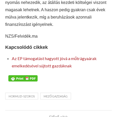
nyomás nehezedik, az átállás kezdeti költségei viszont
magasak lehetnek. A haszon pedig gyakran csak évek
múlva jelentkezik, míg a beruházások azonnali
finanszírozást igényelnek.
NZS/Felvidék.ma
Kapcsolódó cikkek
Az EP támogatást hagyott jóvá a műtrágyaárak
emelkedésével sújtott gazdáknak
HORMUZI-SZOROS
MEZŐGAZDASÁG
Előző cikk