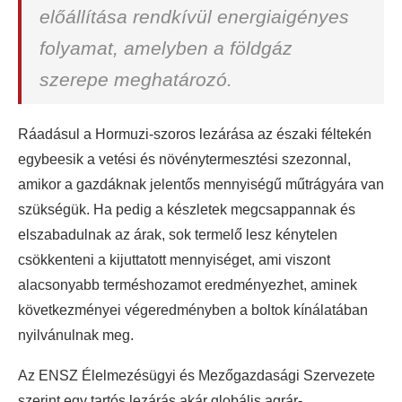
előállítása rendkívül energiaigényes
folyamat, amelyben a földgáz
szerepe meghatározó.
Ráadásul a Hormuzi-szoros lezárása az északi féltekén
egybeesik a vetési és növénytermesztési szezonnal,
amikor a gazdáknak jelentős mennyiségű műtrágyára van
szükségük. Ha pedig a készletek megcsappannak és
elszabadulnak az árak, sok termelő lesz kénytelen
csökkenteni a kijuttatott mennyiséget, ami viszont
alacsonyabb terméshozamot eredményezhet, aminek
következményei végeredményben a boltok kínálatában
nyilvánulnak meg.
Az ENSZ Élelmezésügyi és Mezőgazdasági Szervezete
szerint egy tartós lezárás akár globális agrár-