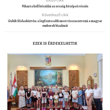
Viharra kell készülni az ország középső részén
Következő cikk
Gubík Hidaskürtön: a legfontosabb most visszaszerezni a magyar
emberek bizalmát
EZEK IS ÉRDEKELHETIK