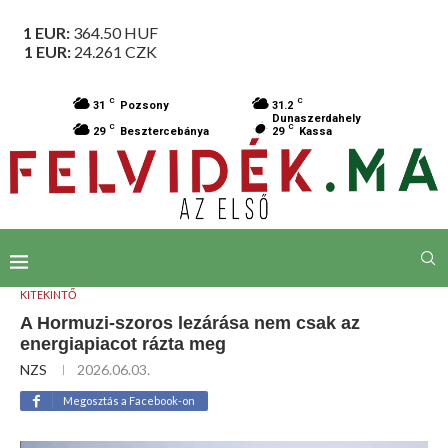
1 EUR:
364.50
HUF
1 EUR:
24.261
CZK
C
C
31
Pozsony
31.2
Dunaszerdahely
C
C
29
Besztercebánya
29
Kassa
KITEKINTŐ
A Hormuzi-szoros lezárása nem csak az
energiapiacot rázta meg
NZS
2026.06.03.
Megosztás a Facebook-on