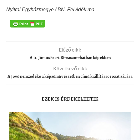
Nyitrai Egyházmegye / BN, Felvidék.ma
Előző cikk
A 11. JúniusFeszt Rimaszombatban képekben
Következő cikk
A Jövő nemzedéke a képzőművészetben című kiállítássorozat zárása
EZEK IS ÉRDEKELHETIK