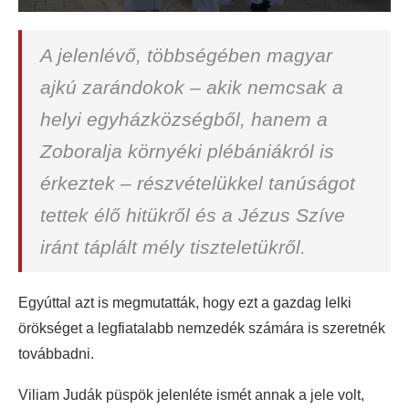
A jelenlévő, többségében magyar
ajkú zarándokok – akik nemcsak a
helyi egyházközségből, hanem a
Zoboralja környéki plébániákról is
érkeztek – részvételükkel tanúságot
tettek élő hitükről és a Jézus Szíve
iránt táplált mély tiszteletükről.
Egyúttal azt is megmutatták, hogy ezt a gazdag lelki
örökséget a legfiatalabb nemzedék számára is szeretnék
továbbadni.
Viliam Judák püspök jelenléte ismét annak a jele volt,