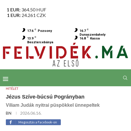
1 EUR:
364.50
HUF
1 EUR:
24.261
CZK
C
C
17.6
Pozsony
16.7
Dunaszerdahely
C
C
13.9
16.8
Kassa
Besztercebánya
HITÉLET
Jézus Szíve-búcsú Pogrányban
Viliam Judák nyitrai püspökkel ünnepeltek
BN
2026.06.16.
Megosztás a Facebook-on