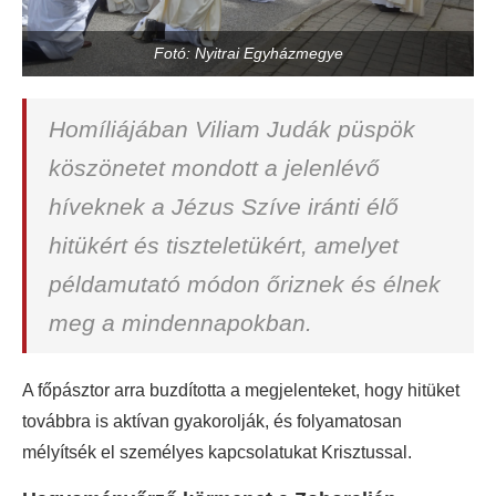
Fotó: Nyitrai Egyházmegye
Homíliájában Viliam Judák püspök
köszönetet mondott a jelenlévő
híveknek a Jézus Szíve iránti élő
hitükért és tiszteletükért, amelyet
példamutató módon őriznek és élnek
meg a mindennapokban.
A főpásztor arra buzdította a megjelenteket, hogy hitüket
továbbra is aktívan gyakorolják, és folyamatosan
mélyítsék el személyes kapcsolatukat Krisztussal.