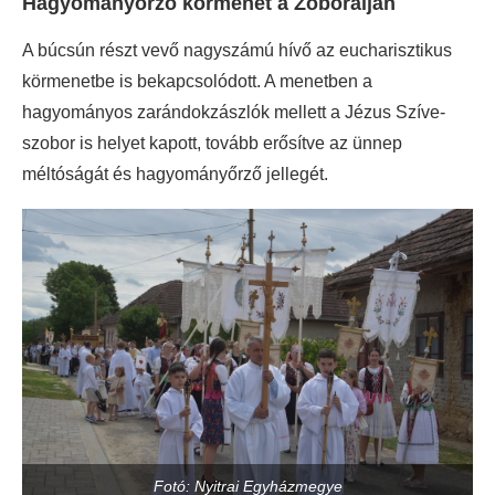
Hagyományőrző körmenet a Zoboralján
A búcsún részt vevő nagyszámú hívő az eucharisztikus
körmenetbe is bekapcsolódott. A menetben a
hagyományos zarándokzászlók mellett a Jézus Szíve-
szobor is helyet kapott, tovább erősítve az ünnep
méltóságát és hagyományőrző jellegét.
Fotó: Nyitrai Egyházmegye