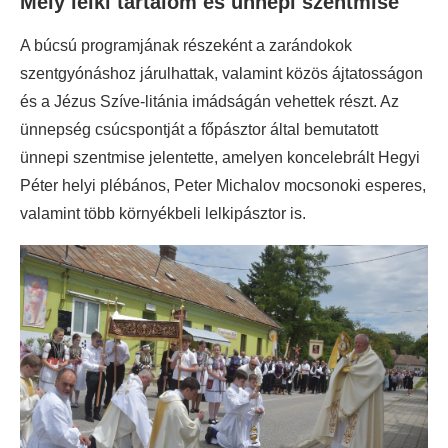
Mély lelki tartalom és ünnepi szentmise
A búcsú programjának részeként a zarándokok
szentgyónáshoz járulhattak, valamint közös ájtatosságon
és a Jézus Szíve-litánia imádságán vehettek részt. Az
ünnepség csúcspontját a főpásztor által bemutatott
ünnepi szentmise jelentette, amelyen koncelebrált Hegyi
Péter helyi plébános, Peter Michalov mocsonoki esperes,
valamint több környékbeli lelkipásztor is.