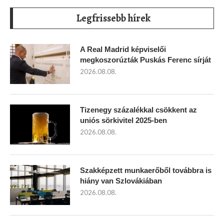
Legfrissebb hírek
A Real Madrid képviselői
megkoszorúzták Puskás Ferenc sírját
2026.08.08.
Tizenegy százalékkal csökkent az
uniós sörkivitel 2025-ben
2026.08.08.
Szakképzett munkaerőből továbbra is
hiány van Szlovákiában
2026.08.08.