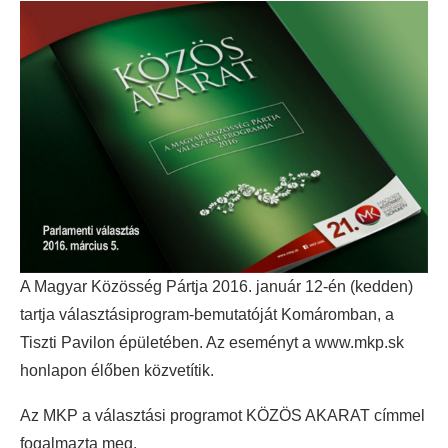
A Magyar Közösség Pártja 2016. január 12-én (kedden)
tartja választásiprogram-bemutatóját Komáromban, a
Tiszti Pavilon épületében. Az eseményt a www.mkp.sk
honlapon élőben közvetítik.
Az MKP a választási programot KÖZÖS AKARAT címmel
fogalmazta meg.