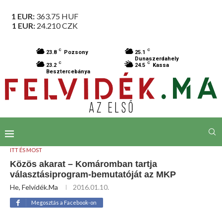
1 EUR:
363.75
HUF
1 EUR:
24.210
CZK
C
C
23.8
Pozsony
25.1
Dunaszerdahely
C
C
23.2
24.5
Kassa
Besztercebánya
ITT ÉS MOST
Közös akarat – Komáromban tartja
választásiprogram-bemutatóját az MKP
He, Felvidék.ma
2016.01.10.
Megosztás a Facebook-on