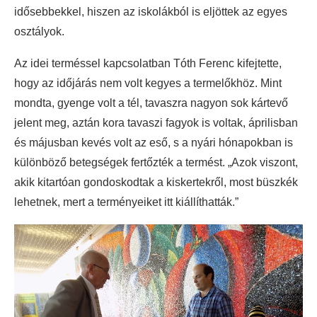
idősebbekkel, hiszen az iskolákból is eljöttek az egyes
osztályok.
Az idei terméssel kapcsolatban Tóth Ferenc kifejtette,
hogy az időjárás nem volt kegyes a termelőkhöz. Mint
mondta, gyenge volt a tél, tavaszra nagyon sok kártevő
jelent meg, aztán kora tavaszi fagyok is voltak, áprilisban
és májusban kevés volt az eső, s a nyári hónapokban is
különböző betegségek fertőzték a termést. „Azok viszont,
akik kitartóan gondoskodtak a kiskertekről, most büszkék
lehetnek, mert a terményeiket itt kiállíthatták.”