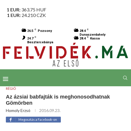
1 EUR:
363.75
HUF
1 EUR:
24.210
CZK
C
C
26.5
Pozsony
28.4
Dunaszerdahely
C
C
24.7
28.4
Kassa
Besztercebánya
RÉGIÓ
Az ázsiai babfajták is meghonosodhatnak
Gömörben
Homoly Erzsó
2016.09.23.
Megosztás a Facebook-on