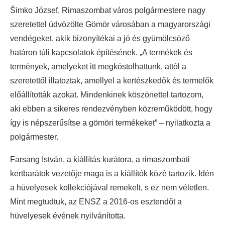
Šimko József, Rimaszombat város polgármestere nagy
szeretettel üdvözölte Gömör városában a magyarországi
vendégeket, akik bizonyítékai a jó és gyümölcsöző
határon túli kapcsolatok építésének. „A termékek és
termények, amelyeket itt megkóstolhattunk, attól a
szeretettől illatoztak, amellyel a kertészkedők és termelők
előállították azokat. Mindenkinek köszönettel tartozom,
aki ebben a sikeres rendezvényben közreműködött, hogy
így is népszerűsítse a gömöri termékeket” – nyilatkozta a
polgármester.
Farsang István, a kiállítás kurátora, a rimaszombati
kertbarátok vezetője maga is a kiállítók közé tartozik. Idén
a hüvelyesek kollekciójával remekelt, s ez nem véletlen.
Mint megtudtuk, az ENSZ a 2016-os esztendőt a
hüvelyesek évének nyilvánította.