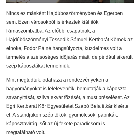
Nincs ez másként Hajdúböszörményben és Egerben
sem. Ezen városokból is érkeztek kiállítók
Rimaszombatba. Az előbbi csapatnak, a
Hajdúböszörményi Tessedik Sámuel Kertbarát Körnek az
elnöke, Fodor Pálné hangsúlyozta, küzdelmes volt a
termelés a szélsőséges időjárás miatt, de például sikerült
szép káposztákat termelniük.
Mint megtudtuk, odahaza a rendezvényeken a
hagyományokat is felelevenítik, bemutatják a káposzta
savanyítását, szilvalekvár főzését, a must préselését. Az
Egri Kertbarát Kör Egyesületet Szabó Béla titkár kísérte
el. A standjukon szép tökök, gyümölcsök, paprikák,
káposztavirág, sőt az új fekete paradicsom is
megtalálható volt.