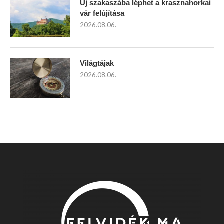
Új szakaszába léphet a krasznahorkai
vár felújítása
2026.08.06.
Világtájak
2026.08.06.