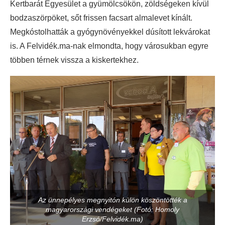
Kertbarát Egyesület a gyümölcsökön, zöldségeken kívül
bodzaszörpöket, sőt frissen facsart almalevet kínált.
Megkóstolhatták a gyógynövényekkel dúsított lekvárokat
is. A Felvidék.ma-nak elmondta, hogy városukban egyre
többen térnek vissza a kiskertekhez.
Az ünnepélyes megnyitón külön köszöntötték a
magyarországi vendégeket (Fotó: Homoly
Erzsó/Felvidék.ma)