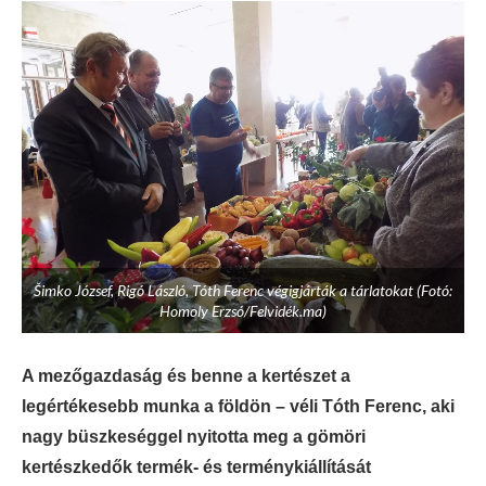
Šimko József, Rigó László, Tóth Ferenc végigjárták a tárlatokat (Fotó:
Homoly Erzsó/Felvidék.ma)
A mezőgazdaság és benne a kertészet a
legértékesebb munka a földön – véli Tóth Ferenc, aki
nagy büszkeséggel nyitotta meg a gömöri
kertészkedők termék- és terménykiállítását