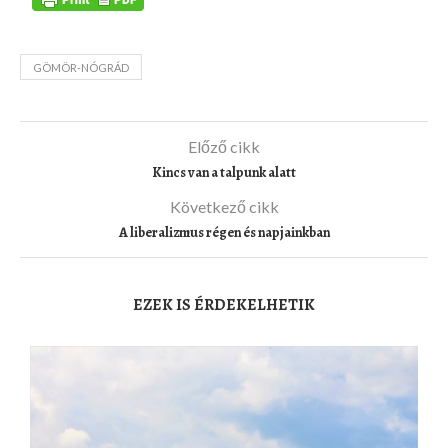
GÖMÖR-NÓGRÁD
Előző cikk
Kincs van a talpunk alatt
Következő cikk
A liberalizmus régen és napjainkban
EZEK IS ÉRDEKELHETIK