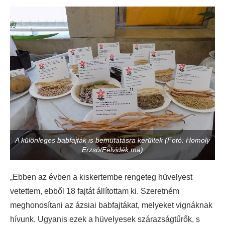
A különleges babfajták is bemutatásra kerültek (Fotó: Homoly
Erzsó/Felvidék.ma)
„Ebben az évben a kiskertembe rengeteg hüvelyest
vetettem, ebből 18 fajtát állítottam ki. Szeretném
meghonosítani az ázsiai babfajtákat, melyeket vignáknak
hívunk. Ugyanis ezek a hüvelyesek szárazságtűrők, s