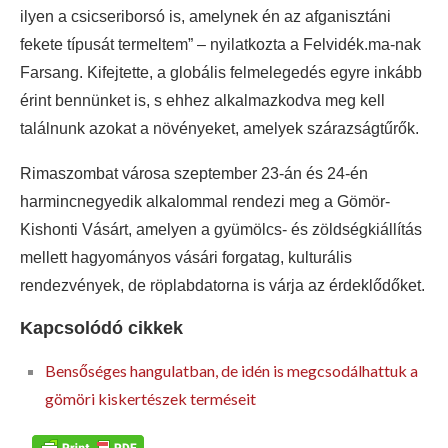
ilyen a csicseriborsó is, amelynek én az afganisztáni
fekete típusát termeltem” – nyilatkozta a Felvidék.ma-nak
Farsang. Kifejtette, a globális felmelegedés egyre inkább
érint bennünket is, s ehhez alkalmazkodva meg kell
találnunk azokat a növényeket, amelyek szárazságtűrők.
Rimaszombat városa szeptember 23-án és 24-én
harmincnegyedik alkalommal rendezi meg a Gömör-
Kishonti Vásárt, amelyen a gyümölcs- és zöldségkiállítás
mellett hagyományos vásári forgatag, kulturális
rendezvények, de röplabdatorna is várja az érdeklődőket.
Kapcsolódó cikkek
Bensőséges hangulatban, de idén is megcsodálhattuk a
gömöri kiskertészek terméseit