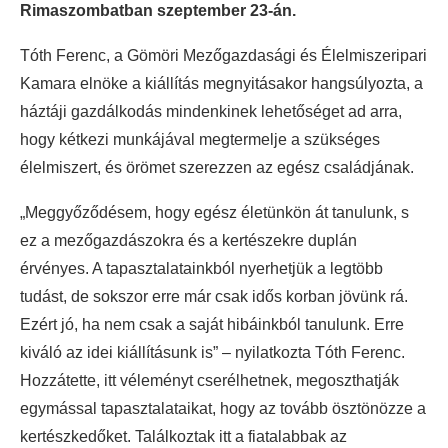
Rimaszombatban szeptember 23-án.
Tóth Ferenc, a Gömöri Mezőgazdasági és Élelmiszeripari
Kamara elnöke a kiállítás megnyitásakor hangsúlyozta, a
háztáji gazdálkodás mindenkinek lehetőséget ad arra,
hogy kétkezi munkájával megtermelje a szükséges
élelmiszert, és örömet szerezzen az egész családjának.
„Meggyőződésem, hogy egész életünkön át tanulunk, s
ez a mezőgazdászokra és a kertészekre duplán
érvényes. A tapasztalatainkból nyerhetjük a legtöbb
tudást, de sokszor erre már csak idős korban jövünk rá.
Ezért jó, ha nem csak a saját hibáinkból tanulunk. Erre
kiváló az idei kiállításunk is” – nyilatkozta Tóth Ferenc.
Hozzátette, itt véleményt cserélhetnek, megoszthatják
egymással tapasztalataikat, hogy az tovább ösztönözze a
kertészkedőket. Találkoztak itt a fiatalabbak az