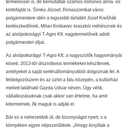
termeléssel is, de bemutattak számos őshonos alma- és
körtefajtát is. Šimko József, Rimaszombat város
polgármestere idén a legszebb tárlatért Jozef Krešňák
kertészkedőnek, Milan Krokavec kraszkói méhésznek és
az alsópokorágyi T-Agro Kft. nagytermelőnek adott
polgármesteri díjat.
Az alsópokorágyi T-Agro Kft. a nagyszülők hagyományát
követi. 2013-tól disznótoros termékeket készítenek,
amelyeket a saját sertésállományukból dolgoznak fel. A
feldolgozóüzem és az üzlet a falu közepén, a kultúrház
mellett található Gazda Udvar néven. Úgy vélik,
vállalkozásuknak csak akkor van értelme, ha amit
kitermelnek, ők maguk is adják el.
Bár ez a nehezebbik út, de bizonyságot nyert, s a
környéken egyre népszerűbbek. „Ahogy kinyíltak a