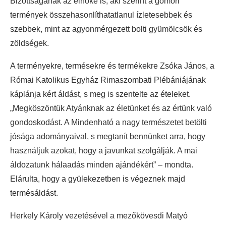
Bizottságának az elnöke is, aki szerint a gömöri
termények összehasonlíthatatlanul ízletesebbek és
szebbek, mint az agyonmérgezett bolti gyümölcsök és
zöldségek.
A terményekre, termésekre és termékekre Zsóka János, a
Római Katolikus Egyház Rimaszombati Plébániájának
káplánja kért áldást, s meg is szentelte az ételeket.
„Megköszöntük Atyánknak az életünket és az értünk való
gondoskodást. A Mindenható a nagy természetet betölti
jósága adományaival, s megtanít bennünket arra, hogy
használjuk azokat, hogy a javunkat szolgálják. A mai
áldozatunk hálaadás minden ajándékért” – mondta.
Elárulta, hogy a gyülekezetben is végeznek majd
termésáldást.
Herkely Károly vezetésével a mezőkövesdi Matyó