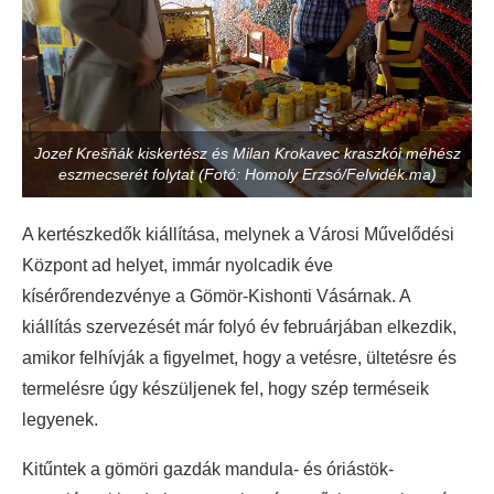
Jozef Krešňák kiskertész és Milan Krokavec kraszkói méhész
eszmecserét folytat (Fotó: Homoly Erzsó/Felvidék.ma)
A kertészkedők kiállítása, melynek a Városi Művelődési
Központ ad helyet, immár nyolcadik éve
kísérőrendezvénye a Gömör-Kishonti Vásárnak. A
kiállítás szervezését már folyó év februárjában elkezdik,
amikor felhívják a figyelmet, hogy a vetésre, ültetésre és
termelésre úgy készüljenek fel, hogy szép terméseik
legyenek.
Kitűntek a gömöri gazdák mandula- és óriástök-