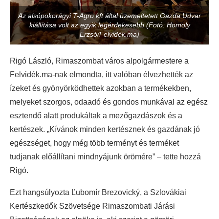
Az alsópokorágyi T-Agro kft által üzemeltetett Gazda Udvar
kiállítása volt az egyik legérdekesebb (Fotó: Homoly
Erzsó/Felvidék.ma)
Rigó László, Rimaszombat város alpolgármestere a
Felvidék.ma-nak elmondta, itt valóban élvezhették az
ízeket és gyönyörködhettek azokban a termékekben,
melyeket szorgos, odaadó és gondos munkával az egész
esztendő alatt produkáltak a mezőgazdászok és a
kertészek. „Kívánok minden kertésznek és gazdának jó
egészséget, hogy még több terményt és terméket
tudjanak előállítani mindnyájunk örömére” – tette hozzá
Rigó.
Ezt hangsúlyozta Ľubomír Brezovický, a Szlovákiai
Kertészkedők Szövetsége Rimaszombati Járási