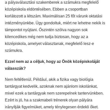
a pályaválasztási szakemberek a számukra megfelelő
középiskola eldöntésében. Ebben a csoportban
korlátozott a létszám. Maximálisan 25 főt várunk oktatási
intézményünkbe. Úgy gondoltuk, miért ne lehetne nekik is
támpontot nyújtani. Őszintén szólva nagyon sok
kilencedikes még nem tudja biztosan, hogy az a
középiskola, amelyet választanak, megfelelő lesz-e
számukra.
Ezzel nem az a céljuk, hogy az Önök középiskoláját
válasszák?
Nem feltétlenül. Például, akik a fizika vagy biológia
tantárgyat kedvelik, azoknak nem ajánlom iskolánkat,
mivel ezek a tantárgyak nem szerepelnek tantervünkben.
Ezért is jó, ha a szakmabeli trénerek olyan pályára
irányítják figyelmüket, amely ténylegesen érdekli őket.