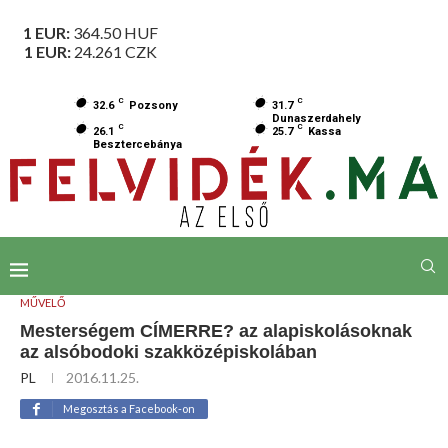
1 EUR:
364.50
HUF
1 EUR:
24.261
CZK
C
C
32.6
Pozsony
31.7
Dunaszerdahely
C
C
26.1
25.7
Kassa
Besztercebánya
MŰVELŐ
Mesterségem CÍMERRE? az alapiskolásoknak
az alsóbodoki szakközépiskolában
PL
2016.11.25.
Megosztás a Facebook-on