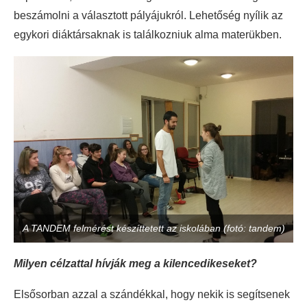
beszámolni a választott pályájukról. Lehetőség nyílik az
egykori diáktársaknak is találkozniuk alma materükben.
A TANDEM felmérést készíttetett az iskolában (fotó: tandem)
Milyen célzattal hívják meg a kilencedikeseket?
Elsősorban azzal a szándékkal, hogy nekik is segítsenek