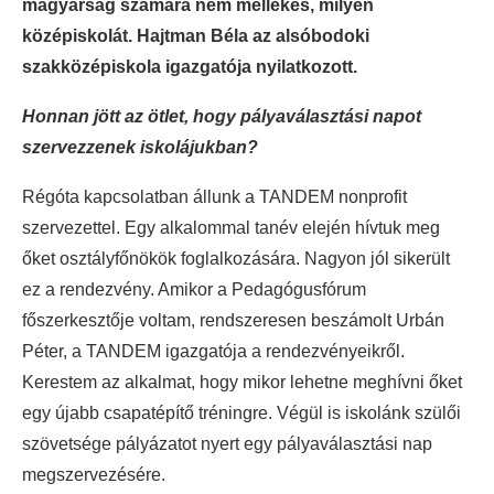
magyarság számára nem mellékes, milyen
középiskolát. Hajtman Béla az alsóbodoki
szakközépiskola igazgatója nyilatkozott.
Honnan jött az ötlet, hogy pályaválasztási napot
szervezzenek iskolájukban?
Régóta kapcsolatban állunk a TANDEM nonprofit
szervezettel. Egy alkalommal tanév elején hívtuk meg
őket osztályfőnökök foglalkozására. Nagyon jól sikerült
ez a rendezvény. Amikor a Pedagógusfórum
főszerkesztője voltam, rendszeresen beszámolt Urbán
Péter, a TANDEM igazgatója a rendezvényeikről.
Kerestem az alkalmat, hogy mikor lehetne meghívni őket
egy újabb csapatépítő tréningre. Végül is iskolánk szülői
szövetsége pályázatot nyert egy pályaválasztási nap
megszervezésére.