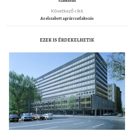
számában
Következő cikk
Az elszabott agrárcsatlakozás
EZEK IS ÉRDEKELHETIK