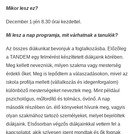
Mikor lesz ez?
December 1-jén 8.30 órai kezdettel.
Mi lesz a nap programja, mit várhatnak a tanulók?
Az összes diákunkat bevonjuk a foglalkozásba. Előzőleg
a TANDEM egy felmérést készíttetett diákjaink körében.
Meg kellett nevezniük, milyen szakma vagy mesterség
érdekli őket. Meg is lepődtem a válaszadásokon, mivel az
iskola profilja mellett (vállalkozás és idegenforgalom)
különböző mesterségeket neveztek meg. Mint például
pszichológus, műfordító és tolmács, óvónő. A nap
második részében ún. élő könyveket hívunk meg, vagyis
olyan szakmához tartozó személyeket, melyet bejelöltek
diákjaink. Elsősorban végzős diákjainkkal vettem fel a
kapcsolatot, akik szívesen igent mondtak és ők fognak