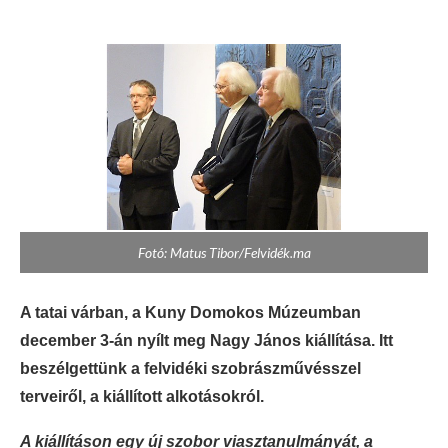
Fotó: Matus Tibor/Felvidék.ma
A tatai várban, a Kuny Domokos Múzeumban
december 3-án nyílt meg Nagy János kiállítása. Itt
beszélgettünk a felvidéki szobrászművésszel
terveiről, a kiállított alkotásokról.
A kiállításon egy új szobor viasztanulmányát, a