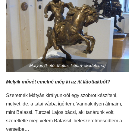
Mátyás (Fotó: Matus Tibor/Felvidék.ma)
Melyik művét emelné még ki az itt látottakból?
Szeretnék Mátyás királyunkról egy szobrot készíteni,
melyet ide, a tatai várba ígértem. Vannak ilyen álmaim,
mint Balassi. Turczel Lajos bácsi, aki tanárunk volt,
szerettette meg velem Balassit, beleszerelmesedtem a
verseibe…