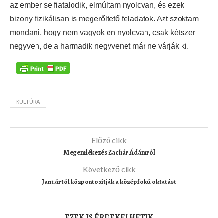
az ember se fiatalodik, elmúltam nyolcvan, és ezek
bizony fizikálisan is megerőltető feladatok. Azt szoktam
mondani, hogy nem vagyok én nyolcvan, csak kétszer
negyven, de a harmadik negyvenet már ne várják ki.
KULTÚRA
Előző cikk
Megemlékezés Zachár Ádámról
Következő cikk
Januártól központosítják a középfokú oktatást
EZEK IS ÉRDEKELHETIK