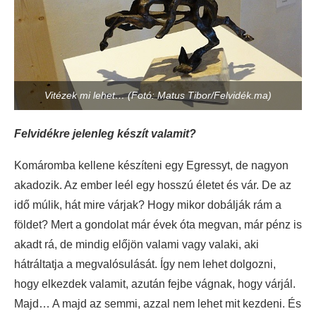
Vitézek mi lehet… (Fotó: Matus Tibor/Felvidék.ma)
Felvidékre jelenleg készít valamit?
Komáromba kellene készíteni egy Egressyt, de nagyon
akadozik. Az ember leél egy hosszú életet és vár. De az
idő múlik, hát mire várjak? Hogy mikor dobálják rám a
földet? Mert a gondolat már évek óta megvan, már pénz is
akadt rá, de mindig előjön valami vagy valaki, aki
hátráltatja a megvalósulását. Így nem lehet dolgozni,
hogy elkezdek valamit, azután fejbe vágnak, hogy várjál.
Majd… A majd az semmi, azzal nem lehet mit kezdeni. És