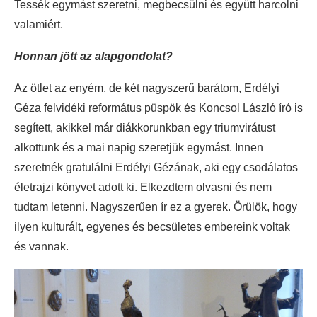
Tessék egymást szeretni, megbecsülni és együtt harcolni
valamiért.
Honnan jött az alapgondolat?
Az ötlet az enyém, de két nagyszerű barátom, Erdélyi
Géza felvidéki református püspök és Koncsol László író is
segített, akikkel már diákkorunkban egy triumvirátust
alkottunk és a mai napig szeretjük egymást. Innen
szeretnék gratulálni Erdélyi Gézának, aki egy csodálatos
életrajzi könyvet adott ki. Elkezdtem olvasni és nem
tudtam letenni. Nagyszerűen ír ez a gyerek. Örülök, hogy
ilyen kulturált, egyenes és becsületes embereink voltak
és vannak.