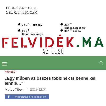
1 EUR:
364.50
HUF
1 EUR:
24.261
CZK
C
C
32.6
Pozsony
33.4
Dunaszerdahely
C
C
27.9
30.1
Kassa
Besztercebánya
MŰVELŐ
„Egy műben az összes többinek is benne kell
lennie…”
Matus Tibor
2016.12.04.
Megosztás a Facebook-on