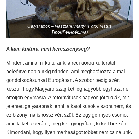
Gályarabok – viasztanulmány (Fotó: Matus
Tibor/Felvidék.ma)
A latin kultúra, mint kereszténység?
Minden, ami a mi kultúránk, a régi görög kultúrától
beleértve napjainkig minden, ami meghatározza a mai
gondolkodásunkat Európában. A szobor pedig azért
készül, hogy Magyarország két legnagyobb egyháza ne
orroljon egymásra. A reformátusok nagyon jól tudják, mit
jelentett gályarabnak lenni, a katolikusok viszont nem, és
ez bizony ma is rossz vért szül. Ez egy gennyes csomó,
amit ki kell operálni, meg kell gyógyítani, ki kell beszélni.
Kimondani, hogy ilyen marhaságot többet nem csinálunk.