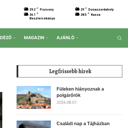
C
C
29.2
Pozsony
29
Dunaszerdahely
C
C
26.1
28.5
Kassa
Besztercebánya
IDÉZŐ
MAGAZIN
AJÁNLÓ
Legfrissebb hírek
Füleken hiányoznak a
polgárőrök
2026.08.07.
Családi nap a Tájházban