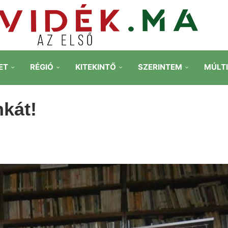
ET
RÉGIÓ
KITEKINTŐ
SZERINTEM
MÚLT
kát!