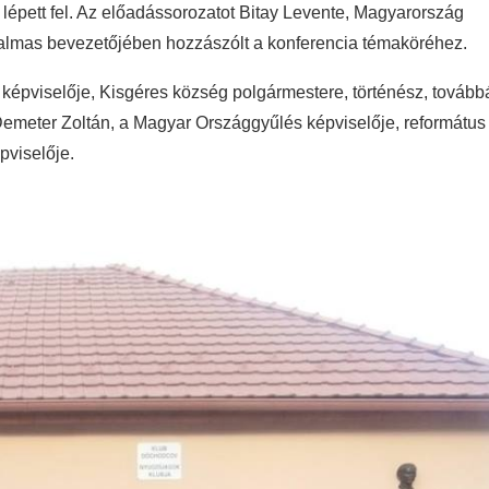
a
lépett fel
. Az előadássorozatot Bitay Levente, Magyarország
rtalmas bevezetőjében hozzászólt a konferencia témaköréhez.
képviselője, Kisgéres község polgármestere, történész,
tovább
emeter Zoltán, a Magyar Országgyűlés képviselője, református
pviselője.