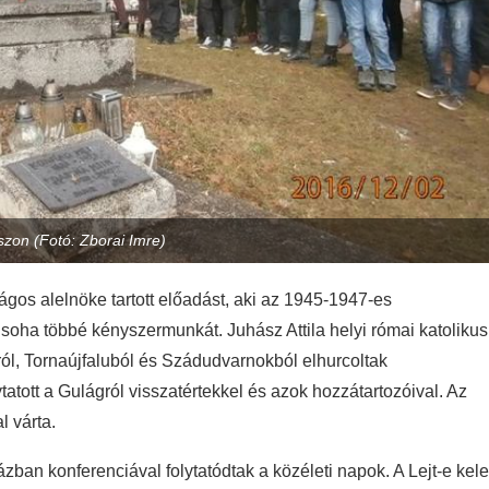
zon (Fotó: Zborai Imre)
ágos alelnöke tartott előadást, aki az 1945-1947-es
soha többé kényszermunkát. Juhász Attila helyi római katolikus
ól, Tornaújfaluból és Szádudvarnokból elhurcoltak
atott a Gulágról visszatértekkel és azok hozzátartozóival. Az
l várta.
Házban
konferenciával folytatódtak a közéleti napok. A
Lejt-e kele