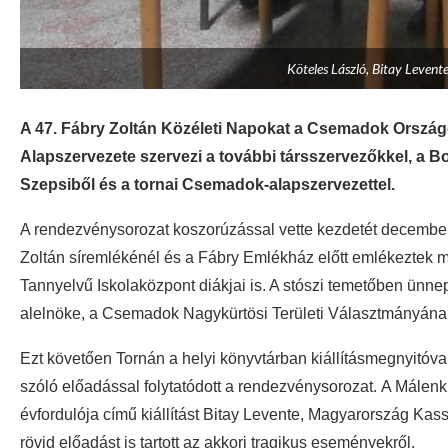
Köteles László, Bitay Levente
A 47. Fábry Zoltán Közéleti Napokat a Csemadok Orszá
Alapszervezete szervezi a további társszervezőkkel, a 
Szepsiből és a tornai Csemadok-alapszervezettel.
A rendezvénysorozat koszorúzással vette kezdetét december
Zoltán síremlékénél és a Fábry Emlékház előtt
emlékeztek 
Tannyelvű Iskolaközpont diákjai is. A stószi temetőben ün
alelnöke, a Csemadok Nagykürtösi Területi Választmányána
Ezt követően Tornán a helyi könyvtárban k
iállításmegnyitóva
szóló
előadással folytatódott a rendezvénysorozat.
A Málenki
évfordulója című kiállítást Bitay Levente, Magyarország Ka
rövid előadást is tartott az akkori tragikus eseményekről.