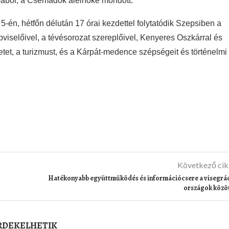
Gábor, a Csemadok alelnöke
mondott
.
én, hétfőn délután 17 órai kezdettel folytatódik Szepsiben a
iselőivel, a tévésorozat szereplőivel, Kenyeres Oszkárral és
etet, a turizmust, és a Kárpát-medence szépségeit és történelmi
Következő ci
Hatékonyabb együttműködés és információcsere a visegrá
országok közö
ÉRDEKELHETIK