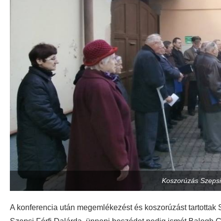
Koszorúzás Szepsi
A konferencia után megemlékezést és koszorúzást tartottak 