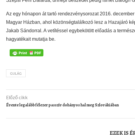
Szepsi Férfi Dalárda, ünnepi beszédet
pedig
ismét Balogh 
Az egy hónapon át tartó rendezvénysorozat 2016. december 5-
Magyar Házban, ahol közönségtalálkozó lesz a Hazajáró képv
Jakab Sándorral. A vetítéssel egybekötött előadás a termész
hagyatékait mutatja be.
GULÁG
Előző cikk
Évente legalább félezer passzív dohányos hal meg Szlovákiában
EZEK IS 