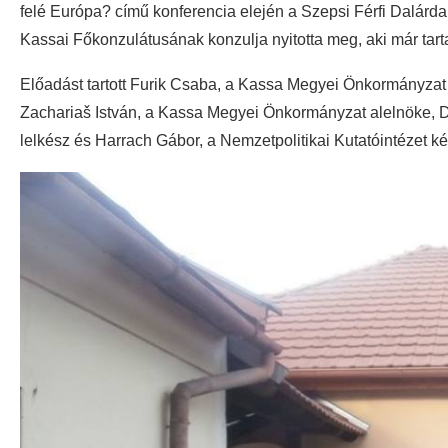
felé Európa?
című
konferencia elején a Szepsi Férfi Dalárd
Kassai
Fők
onzulátusának konzulja
nyitotta meg
, aki már ta
Előadást tartott Furik Csaba, a Kassa Megyei Önkormányzat 
Zachariaš István, a Kassa Megyei Önkormányzat alelnöke, D
lelkész és Harrach Gábor, a Nemzetpolitikai Kutatóintézet ké