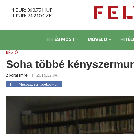
1 EUR:
363.75
HUF
1 EUR:
24.210
CZK
ITT ÉS MOST
MŰVELŐ
HITÉL
RÉGIÓ
Soha többé kényszermun
Zborai Imre
2016.12.04.
Megosztás a Facebook-on