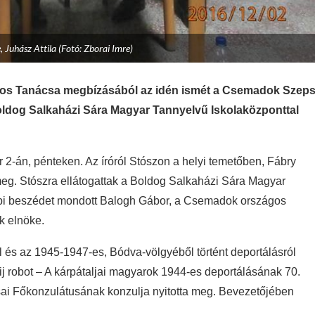
, Juhász Attila (Fotó: Zborai Imre)
gos Tanácsa megbízásából az idén ismét a Csemadok Szeps
Boldog Salkaházi Sára Magyar Tannyelvű Iskolaközponttal
 2-án, pénteken. A
z íróról Stószon a helyi temetőben, Fábry
meg
. Stószra ellátogattak a Boldog Salkaházi Sára Magyar
nepi beszédet mondott Balogh Gábor, a Csemadok
országos
k elnöke.
l és az 1945-1947-es, Bódva-völgyéből történt deportálásról
j robot – A kárpátaljai magyarok 1944-es deportálásának 70.
ssai Főkonzulátusának konzulja nyitotta meg. Bevezetőjében