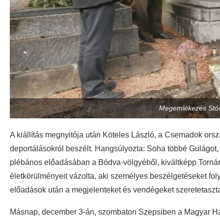
Megemlékezés Stós
A kiállítás megnyitója után Köteles László, a Csemadok orsz
deportálásokról beszélt. Hangsúlyozta: Soha többé Gulágot, 
plébános előadásában a Bódva-völgyéből, kiváltképp Tornár
életkörülményeit vázolta, aki személyes beszélgetéseket folyt
előadások után a megjelenteket és vendégeket szeretetaszta
Másnap,
december 3-án, szombaton Szepsiben a Magyar 