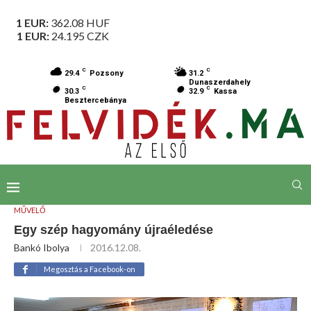
1 EUR:
362.08
HUF
1 EUR:
24.195
CZK
C
C
29.4
Pozsony
31.2
Dunaszerdahely
C
C
30.3
32.9
Kassa
Besztercebánya
MŰVELŐ
Egy szép hagyomány újraéledése
Bankó Ibolya
2016.12.08.
Megosztás a Facebook-on