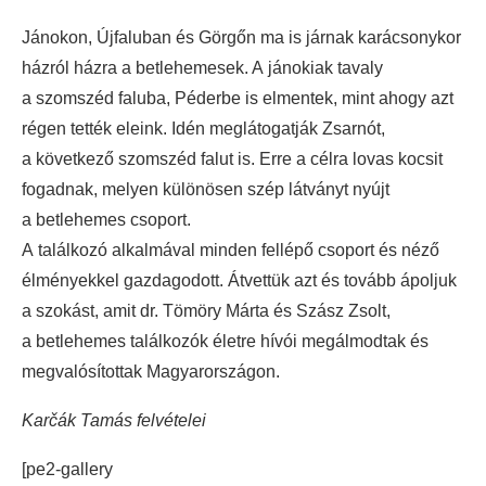
Jánokon, Újfaluban és Görgőn ma is járnak karácsonykor
házról házra a betlehemesek. A jánokiak tavaly
a szomszéd faluba, Péderbe is elmentek, mint ahogy azt
régen tették eleink. Idén meglátogatják Zsarnót,
a következő szomszéd falut is. Erre a célra lovas kocsit
fogadnak, melyen különösen szép látványt nyújt
a betlehemes csoport.
A találkozó alkalmával minden fellépő csoport és néző
élményekkel gazdagodott. Átvettük azt és tovább ápoljuk
a szokást, amit dr. Tömöry Márta és Szász Zsolt,
a betlehemes találkozók életre hívói megálmodtak és
megvalósítottak Magyarországon.
Karčák Tamás felvételei
[pe2-gallery