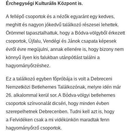
Érchegységi Kulturális Központ is.
A fellépő csoportok és a nézők egyaránt egy kedves,
meghitt és nagyon jókedvű találkozó részesei lehettek.
Örömmel tapasztalhattuk, hogy a Bódva-völgyből érkezett
csoportok, Újfalu, Vendégi és Jánok csapata képesek
évről évre megújulni, annak ellenére is, hogy bizony nem
könnyű ilyen kis falukban utánpótlást találni a
hagyományőrzéshez.
Ez a találkozó egyben főpróbája is volt a Debreceni
Nemzetközi Betlehemes Találkozónak, melyre idén már
26. alkalommal kerül sor. A Bódva-völgyi betlehemes
csoportok színvonalát dicséri, hogy minden évben
szerepelhetnek Debrecenben. Tudni kell azt is, hogy
a Felvidéken csak a mi vidékünkön maradtak fenn
hagyományőrző csoportok.