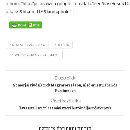
album=”http://picasaweb.google.com/data/feed/base/use
alt=rss&hl=en_US&kind=photo” ]
KARÁCSONYVÁRÓ 2016
KULTÚRA
SZÖVETSÉG A KÖZÖS CÉLOKÉRT
Előző cikk
Somorjai vívósikerek Magyarországon, Alsó-Ausztriában és
Partiumban
Következő cikk
Tavasszal ismét lesz miniszteri ösztöndíjas részképzés
EZEK IS ÉRDEKELHETIK